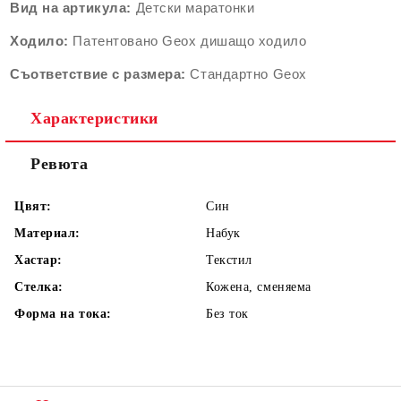
Вид на артикула:
Детски маратонки
Ходило:
Патентовано Geox дишащо ходило
Съответствие с размера:
Стандартно Geox
Характеристики
Ревюта
Цвят:
Син
Материал:
Набук
Хастар:
Текстил
Стелка:
Кожена, сменяема
Форма на тока:
Без ток