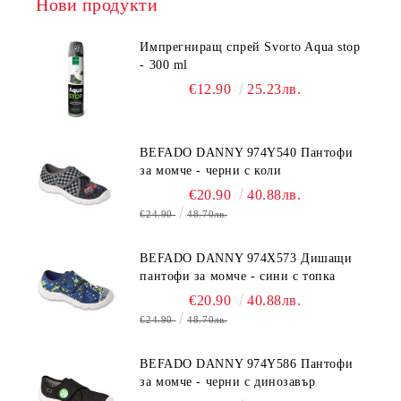
Нови продукти
Импрегниращ спрей Svorto Aqua stop
- 300 ml
€12.90
25.23лв.
BEFADO DANNY 974Y540 Пантофи
за момче - черни с коли
€20.90
40.88лв.
€24.90
48.70лв.
BEFADO DANNY 974X573 Дишащи
пантофи за момче - сини с топка
€20.90
40.88лв.
€24.90
48.70лв.
BEFADO DANNY 974Y586 Пантофи
за момче - черни с динозавър