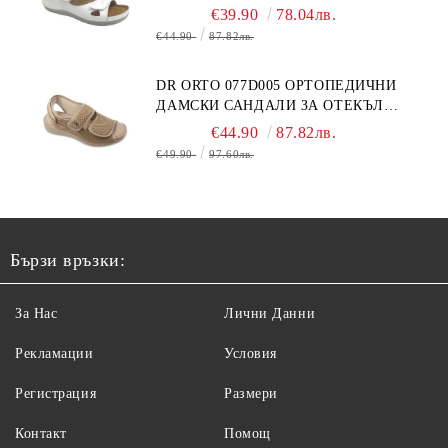
БЕЛИ
€39.90
78.04лв.
€44.90
87.82лв.
DR ORTO 077D005 ОРТОПЕДИЧНИ
ДАМСКИ САНДАЛИ ЗА ОТЕКЪЛ
КРАК, БЕЖОВИ
€44.90
87.82лв.
€49.90
97.60лв.
Бързи връзки:
За Нас
Лични Данни
Рекламации
Условия
Регистрация
Размери
Контакт
Помощ