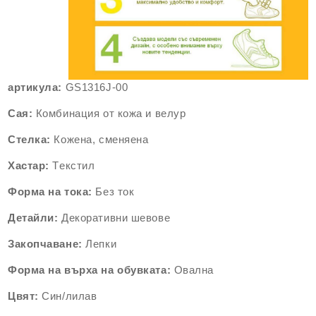
артикула:
GS1316J-00
Сая:
Комбинация от кожа и велур
Стелка:
Кожена, сменяена
Хастар:
Tекстил
Форма на тока:
Без ток
Детайли:
Декоративни шевове
Закопчаване:
Лепки
Форма на върха на обувката:
Овална
Цвят:
Син/лилав