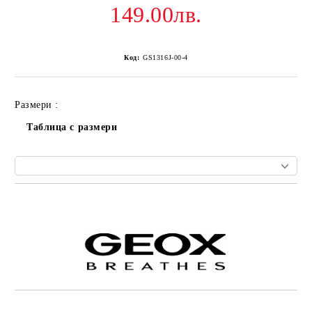
149.00лв.
Код:
GS1316J-00-4
Размери :
Таблица с размери
Добави в желани