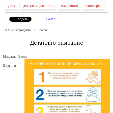
geox
детски маратонки
маратонки
сникърси
Tweet
Сподели
Оцени продукта
Сравни
Детайлно описание
Марка:
Geox
Код на