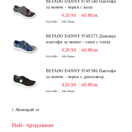
BEFADO DANNY 974Y540 Пантофи
за момче - черни с коли
€20.90
40.88лв.
€24.90
48.70лв.
BEFADO DANNY 974X573 Дишащи
пантофи за момче - сини с топка
€20.90
40.88лв.
€24.90
48.70лв.
BEFADO DANNY 974Y586 Пантофи
за момче - черни с динозавър
€20.90
40.88лв.
€24.90
48.70лв.
Абонирай се
Най- продавани