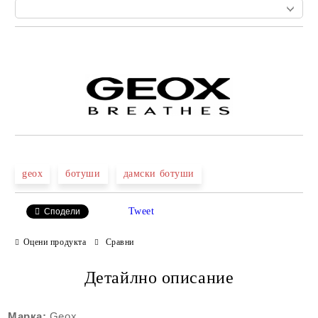
Добави в желани
geox
ботуши
дамски ботуши
Tweet
Сподели
Оцени продукта
Сравни
Детайлно описание
Марка:
Geox