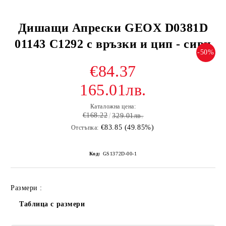
Дишащи Апрески GEOX D0381D
01143 C1292 с връзки и цип - сиви
-50%
€84.37
165.01лв.
Каталожна цена:
€168.22
329.01лв.
€83.85 (49.85%)
Отстъпка:
Код:
GS1372D-00-1
Размери :
Таблица с размери