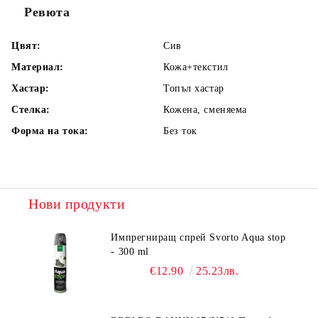
Ревюта
Цвят:
Сив
Материал:
Кожа+текстил
Хастар:
Топъл хастар
Стелка:
Кожена, сменяема
Форма на тока:
Без ток
Нови продукти
Импрегниращ спрей Svorto Aqua stop
- 300 ml
€12.90
25.23лв.