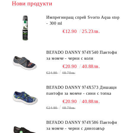
Нови продукти
Импрегниращ спрей Svorto Aqua stop
- 300 ml
€12.90
25.23лв.
BEFADO DANNY 974Y540 Пантофи
за момче - черни с коли
€20.90
40.88лв.
€24.90
48.70лв.
BEFADO DANNY 974X573 Дишащи
пантофи за момче - сини с топка
€20.90
40.88лв.
€24.90
48.70лв.
BEFADO DANNY 974Y586 Пантофи
за момче - черни с динозавър