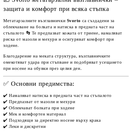
защита и комфорт при всяка стъпка
Метатарзалните възглавнички
Svorto
са създадени за
облекчаване на болката и натиска в предната част на
стъпалото 👣 Те предпазват кожата от триене, намаляват
риска от мазоли и мехури и осигуряват комфорт при
ходене.
Благодарение на меката структура, възглавничките
омекотяват удара при стъпване и подобряват усещането
при носене на обувки през целия ден.
✅ Основни предимства:
✔️ Намаляват натиска в предната част на стъпалото
✔️ Предпазват от мазоли и мехури
✔️ Облекчават болката при ходене
✔️ Мек и комфортен материал
✔️ Подходящи за директно носене върху крака
✔️ Леки и дискретни