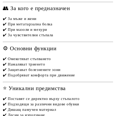
👥 За кого е предназначен
✔️ За мъже и жени
✔️ При метатарзална болка
✔️ При мазоли и мехури
✔️ За чувствителни стъпала
⚙️ Основни функции
✔️ Омекотяват стъпването
✔️ Намаляват триенето
✔️ Защитават болезнените зони
✔️ Подобряват комфорта при движение
⭐ Уникални предимства
✔️ Поставят се директно върху стъпалото
✔️ Подходящи за различни видове обувки
✔️ Дишащ памучен материал
✔️ Лесни за използване