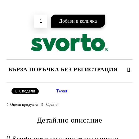
БЪРЗА ПОРЪЧКА БЕЗ РЕГИСТРАЦИЯ
САМО ПОПЪЛНЕТЕ 2 ПОЛЕТА
Tweet
Сподели
Оцени продукта
Сравни
Детайлно описание
Ние ще се свържем с вас в рамките на работния ден.
🦶 Svorto метатарзални възглавнички –