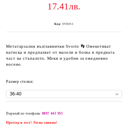
17.41лв.
Код:
SV019-1
Метатарзални възглавнички Svorto 👣 Омекотяват
натиска и предпазват от мазоли и болка в предната
част на стъпалото. Меки и удобни за ежедневно
носене.
Размер стелки:
Добави в желани
Поръчай по телефона:
0897 443 595
Преглед и тест! Лесна замяна!