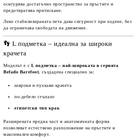
осигурява достатъчно пространство за пръстите и
предотвратява притискане.
Леко стабилизираната пета дава сигурност при ходене, без
да ограничава свободата на движение.
👣 L подметка – идеална за широки
крачета
Моделът е с
L подметка – най-широката в серията
Befado Barefoot
, създадена специално за:
широки и пухкави крачета
по-дебело стъпало
египетски тип крак
Разширената предна част и анатомичната форма
позволяват естествено разположение на пръстите и
максимален комфорт.