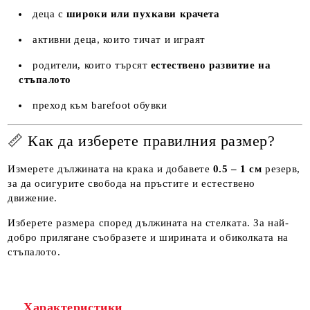
деца с
широки или пухкави крачета
активни деца, които тичат и играят
родители, които търсят
естествено развитие на
стъпалото
преход към barefoot обувки
📏 Как да изберете правилния размер?
Измерете дължината на крака и добавете
0.5 – 1 см
резерв,
за да осигурите свобода на пръстите и естествено
движение.
Изберете размера според дължината на стелката. За най-
добро прилягане съобразете и ширината и обиколката на
стъпалото.
Характеристики