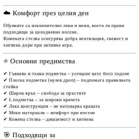
☁️ Комфорт през целия ден
Обувките са изключително леки и меки, което ги прави
подходящи за целодневно носене.
Кожената стелка осигурява добра вентилация, свежест и
хигиена дори при активна игра.
⭐ Основни предимства
✔ Гъвкава и тънка подметка – усещане като босо ходене
✔ Плоска подметка (нулев дроп) – подпомага правилната
стойка
✔ Широк връх – свобода за пръстите
✔ L подметка – за широки крачета
✔ Лека конструкция – не натоварва краката
✔ Меки материали – комфорт при носене
✔ Кожена стелка – дишаемост и хигиена
🎯 Подходящи за