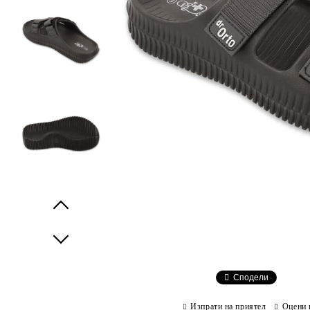
Prev
Next
Сподели
Изпрати на приятел
Оцени 