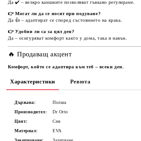
Да ✔️ – велкро каишките позволяват гъвкаво регулиране.
👉 Могат ли да се носят при подуване?
Да 👍 – адаптират се според състоянието на крака.
👉 Удобни ли са за цял ден?
Да – осигуряват комфорт както у дома, така и навън.
🔥 Продаващ акцент
Комфорт, който се адаптира към теб – всеки ден.
Характеристики
Ревюта
Държава:
Полша
Производител:
Dr Orto
Цвят:
Сив
Материал:
EVA
Закопчаване:
Залепване