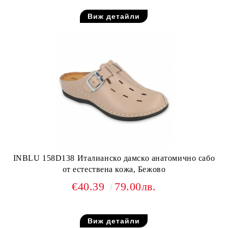
Виж детайли
INBLU 158D138 Италианско дамско анатомично сабо
от естествена кожа, Бежово
€40.39
79.00лв.
Виж детайли