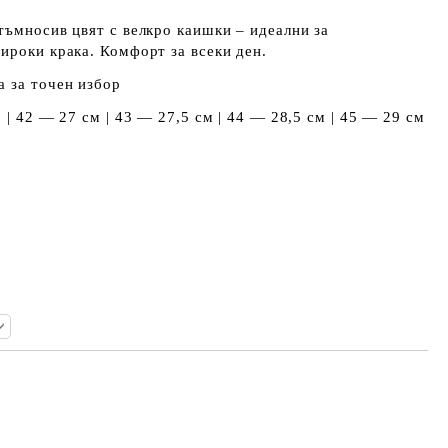
тъмносив цвят с велкро каишки – идеални за
ироки крака. Комфорт за всеки ден.
а за точен избор
 | 42 — 27 см | 43 — 27,5 см | 44 — 28,5 см | 45 — 29 см
Добави в желани