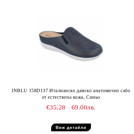
INBLU 158D137 Италианско дамско анатомично сабо
от естествена кожа, Синьо
€35.28
69.00лв.
Виж детайли