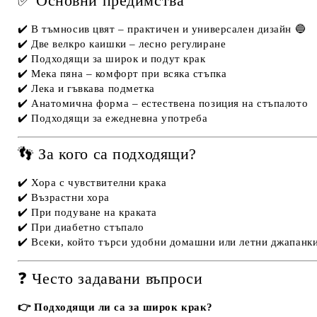
✅ Основни предимства
✔️ В тъмносив цвят – практичен и универсален дизайн 🔵
✔️ Две велкро каишки – лесно регулиране
✔️ Подходящи за широк и подут крак
✔️ Мека пяна – комфорт при всяка стъпка
✔️ Лека и гъвкава подметка
✔️ Анатомична форма – естествена позиция на стъпалото
✔️ Подходящи за ежедневна употреба
👣 За кого са подходящи?
✔️ Хора с чувствителни крака
✔️ Възрастни хора
✔️ При подуване на краката
✔️ При диабетно стъпало
✔️ Всеки, който търси удобни домашни или летни джапанк
❓ Често задавани въпроси
👉 Подходящи ли са за широк крак?