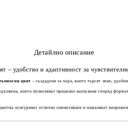
Детайлно описание
ят – удобство и адаптивност за чувствителн
 тъмносив цвят
– създадени за хора, които търсят леки, удобн
удължена, които позволяват прецизно напасване според форма
дметка осигуряват отлично омекотяване и намаляват напрежен