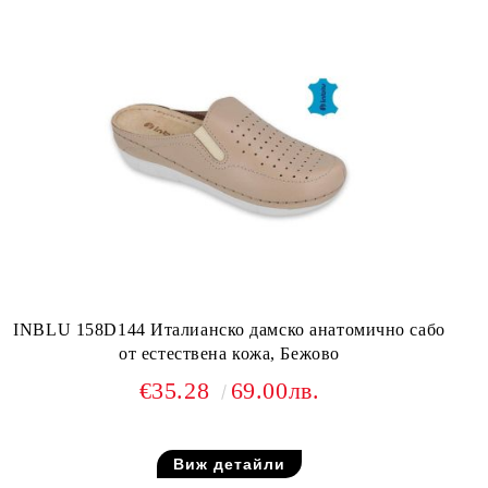
INBLU 158D144 Италианско дамско анатомично сабо
от естествена кожа, Бежово
€35.28
69.00лв.
Виж детайли