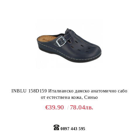
INBLU 158D159 Италианско дамско анатомично сабо
от естествена кожа, Синьо
€39.90
78.04лв.
0897 443 595