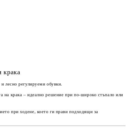
и крака
и и лесно регулируеми обувки.
та на крака – идеално решение при по-широко стъпало или
ието при ходене, което ги прави подходящи за