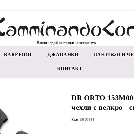
Вашите удобни стъпки започват тук.
BAREFOOT
ДЖАПАНКИ
ПАНТОФИ И ЧЕ
КОНТАКТ
DR ORTO 153M00
чехли с велкро - 
Код:
153D004-5