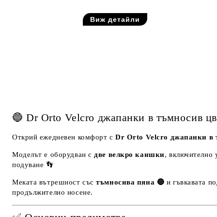
Виж детайли
🔵 Dr Orto Velcro джапанки в тъмносив цв
Открий ежедневен комфорт с
Dr Orto Velcro джапанки в
Моделът е оборудван с
две велкро каишки
, включително 
подуване 👣
Меката вътрешност със
тъмносива пяна 🔵
и гъвкавата по
продължително носене.