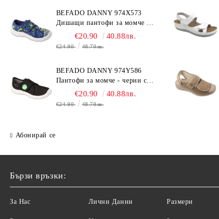
BEFADO DANNY 974X573
Дишащи пантофи за момче -
сини с топка
€20.90
40.88лв.
€24.90
48.70лв.
BEFADO DANNY 974Y586
Пантофи за момче - черни с
динозавър
€20.90
40.88лв.
€24.90
48.70лв.
Абонирай се
Бързи връзки:
За Нас
Лични Данни
Размери