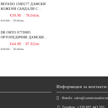
BEFADO 158D277 ДАМСКИ
КОЖЕНИ САНДАЛИ С
ВЕЛКРО, БЕЛИ
€39.90
78.04лв.
€44.90
87.82лв.
DR ORTO 077D005
ОРТОПЕДИЧНИ ДАМСКИ
САНДАЛИ ЗА ОТЕКЪЛ
€44.90
87.82лв.
КРАК, БЕЖОВИ
€49.90
97.60лв.
Информация за контакти:
Имейл:
sales@camminandoco
Телефон:
+359 897 443 595