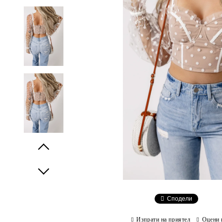
Prev
Next
Сподели
Изпрати на приятел
Оцени 