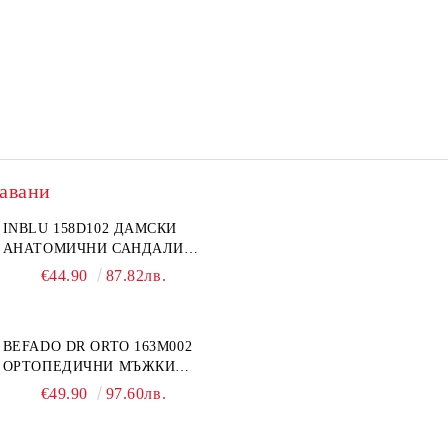
авани
INBLU 158D102 ДАМСКИ
АНАТОМИЧНИ САНДАЛИ
ОТ ЕСТЕСТВЕНА КОЖА,
€44.90
87.82лв.
БЕЖОВИ
BEFADO DR ORTO 163M002
ОРТОПЕДИЧНИ МЪЖКИ
ОБУВКИ ЗА ГИПСИРАН ИЛИ
€49.90
97.60лв.
СВРЪХ ОТЕКЪЛ КРАК