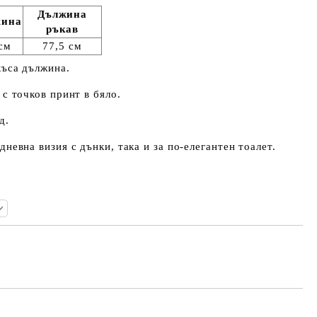
Дължина
жина
ръкав
см
77,5 см
къса дължина.
с точков принт в бяло.
д.
невна визия с дънки, така и за по-елегантен тоалет.