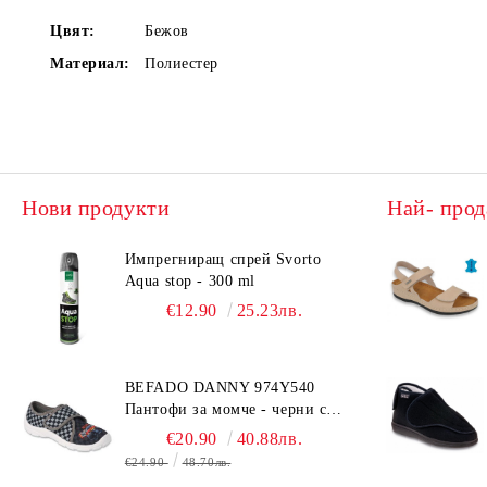
Цвят:
Бежов
Материал:
Полиестер
Нови продукти
Най- прод
Импрегниращ спрей Svorto
Aqua stop - 300 ml
€12.90
25.23лв.
BEFADO DANNY 974Y540
Пантофи за момче - черни с
коли
€20.90
40.88лв.
€24.90
48.70лв.