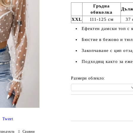
Гръдна
Дъл
обиколка
XXL
111-125 см
37 
Ефектен дамски топ с 
Бюстие в бежово и тюл 
Закопчаване с цип отза
Подходящ както за ежед
Размери облекло:
Добави в желани
Tweet
продукта
Сравни