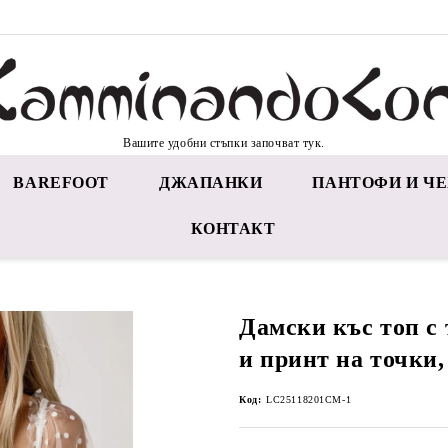
Вашите удобни стъпки започват тук.
BAREFOOT
ДЖАПАНКИ
ПАНТОФИ И ЧЕ
КОНТАКТ
Дамски къс топ с
и принт на точки,
Код:
LC25118201CM-1