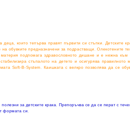
 деца, които тепърва правят първити си стъпки. Детските кр
 на обувките предназначени за подрастващи. Олекотените те
а материя подпомага здравословното дишане и е нежна към м
 стабилизира стъпалото на детето и осигурява правилното 
мата Soft-B-System. Каишката с велкро
позволява да се обу
 полезни за детските крака. Препоръчва се да се перат с тече
ят формата си.