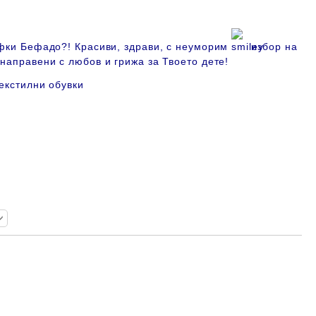
офки Бефадо?! Красиви, здрави, с неуморим
избор на
 направени с любов и грижа за Твоето дете!
екстилни обувки
Добави в желани