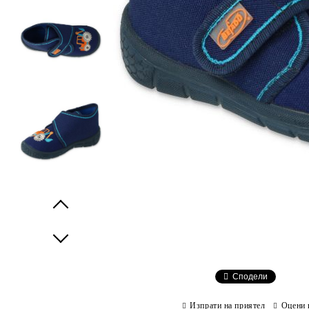
Prev
Next
Сподели
Изпрати на приятел
Оцени 