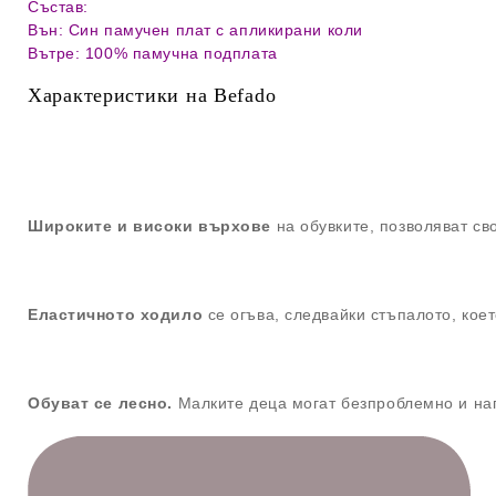
Състав:
Вън: Син памучен плат с апликирани коли
Вътре: 100% памучна подплата
Характеристики на Befado
Широките и високи върхове
на обувките, позволяват св
Еластичното ходило
се огъва, следвайки стъпалото,
коет
Обуват се лесно
.
Малките деца могат безпроблемно и нап