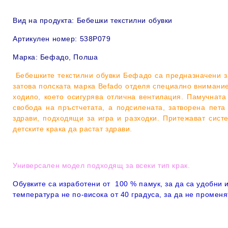
Вид на продукта: Бебешки текстилни обувки
Артикулен номер:
538P079
Марка: Бефадо, Полша
Бебешките текстилни обувки Бефадо са предназначени за
затова полската марка Befado отделя специално внимание
ходило, което осигурява отлична вентилация. Памучнат
свобода на пръстчетата, а подсилената, затворена пета
здрави, подходящи за игра и разходки.
Притежават систе
детските крака да растат здрави.
Универсален модел подходящ за всеки тип крак.
Обувките са изработени от 100 % памук, за да са удобни и
температура не по-висока от 40 градуса, за да не промен