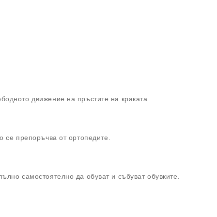
ободното движение на пръстите на краката.
о се препоръчва от ортопедите.
ълно самостоятелно да обуват и събуват обувките.