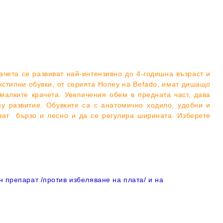
ачета се развиват най-интензивно до 4-годишна възраст и
кстилни обувки, от серията Honey на Befado, имат дишащо
алките крачета. Увеличения обем в предната част, дава
му развитие. Обувките са с анатомично ходило, удобни и
ват бързо и лесно и да се регулира ширината. Изберете
н препарат /против избеляване на плата/ и на