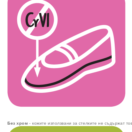
Без хром
- кожите използвани за стелките не съдържат то