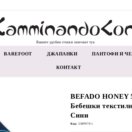
Вашите удобни стъпки започват тук.
BAREFOOT
ДЖАПАНКИ
ПАНТОФИ И ЧЕ
КОНТАКТ
BEFADO HONEY 5
Бебешки текстилн
Сини
Код:
538P079-1