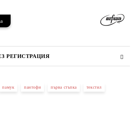
ЕЗ РЕГИСТРАЦИЯ
памук
пантофи
първа стъпка
текстил
те на работния ден.