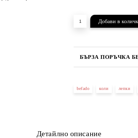
БЪРЗА ПОРЪЧКА Б
САМО ПОПЪЛНЕТЕ 2 ПОЛЕТА
befado
коли
лепки
Ние ще се свържем с вас в рамки
Детайлно описание