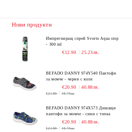
Нови продукти
Импрегниращ спрей Svorto Aqua stop
- 300 ml
€12.90
25.23лв.
BEFADO DANNY 974Y540 Пантофи
за момче - черни с коли
€20.90
40.88лв.
€24.90
48.70лв.
BEFADO DANNY 974X573 Дишащи
пантофи за момче - сини с топка
€20.90
40.88лв.
€24.90
48.70лв.