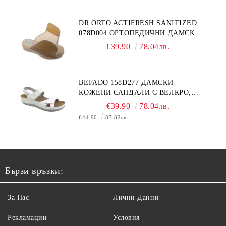
DR ORTO ACTIFRESH SANITIZED
078D004 ОРТОПЕДИЧНИ ДАМСКИ
ЧЕХЛИ ЗА МНОГО ОТЕКЪЛ КРАК,
€39.90
78.04лв.
БЕЖОВИ
BEFADO 158D277 ДАМСКИ
КОЖЕНИ САНДАЛИ С ВЕЛКРО,
БЕЛИ
€39.90
78.04лв.
€44.90
87.82лв.
Бързи връзки:
За Нас
Лични Данни
Рекламации
Условия