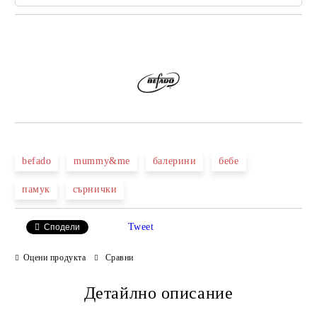
Добави в желани
befado
mummy&me
балерини
бебе
памук
сърнички
Tweet
Сподели
Оцени продукта
Сравни
Детайлно описание