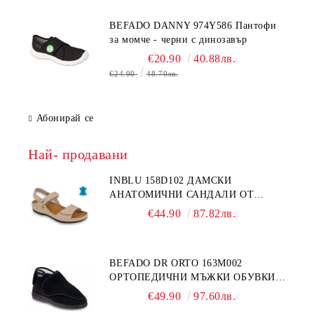
BEFADO DANNY 974Y586 Пантофи
за момче - черни с динозавър
€20.90
40.88лв.
€24.90
48.70лв.
Абонирай се
Най- продавани
INBLU 158D102 ДАМСКИ
АНАТОМИЧНИ САНДАЛИ ОТ
ЕСТЕСТВЕНА КОЖА, БЕЖОВИ
€44.90
87.82лв.
BEFADO DR ORTO 163M002
ОРТОПЕДИЧНИ МЪЖКИ ОБУВКИ
ЗА ГИПСИРАН ИЛИ СВРЪХ
€49.90
97.60лв.
ОТЕКЪЛ КРАК