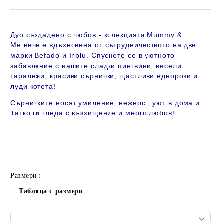
Дуо създадено с любов - колекцията Mummy &
Me вече
е вдъхновена от сътрудничеството на две
марки Befado и Inblu. Спуснете се в уютното
забавление с нашите сладки пингвини, весели
таралежи, красиви сърнички, щастливи еднорози и
луди котета!
Сърничките носят умиление, нежност, уют в дома и
Татко ги гледа с възхищение и много любов!
Размери :
Таблица с размери