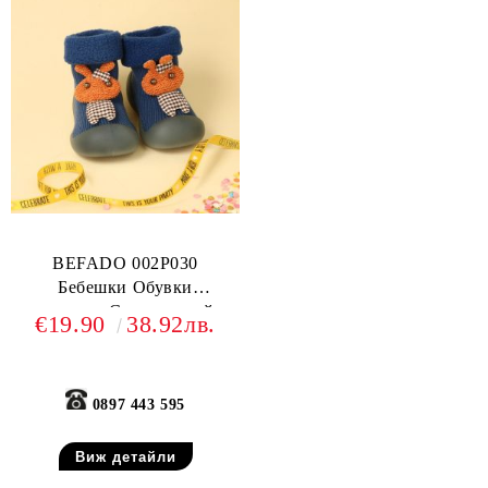
BEFADO 002P030
Бебешки Обувки
чорапчета, Сини със зайче
€19.90
38.92лв.
0897 443 595
Виж детайли