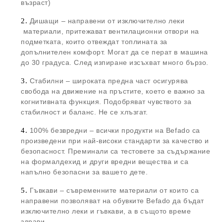
възраст)​
Дишащи – направени от изключително леки
материали, притежават вентилационни отвори на
подметката, които отвеждат топлината за
допълнителен комфорт. Могат да се перат в машина
до 30 градуса. След изпиране изсъхват много бързо.
Стабилни – широката предна част осигурява
свобода на движение на пръстите, което е важно за
когнитивната функция. Подобряват чувството за
стабилност и баланс. Не се хлъзгат.
100% безвредни – всички продукти на Befado са
произведени при най-високи стандарти за качество и
безопасност. Преминали са тестовете за съдържание
на формалдехид и други вредни вещества и са
напълно безопасни за вашето дете.
Гъвкави – съвременните материали от които са
направени позволяват на обувките Befado да бъдат
изключително леки и гъвкави, а в същото време
здрави.