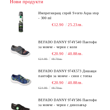
Нови продукти
Импрегниращ спрей Svorto Aqua stop
- 300 ml
€12.90
25.23лв.
BEFADO DANNY 974Y540 Пантофи
за момче - черни с коли
€20.90
40.88лв.
€24.90
48.70лв.
BEFADO DANNY 974X573 Дишащи
пантофи за момче - сини с топка
€20.90
40.88лв.
€24.90
48.70лв.
BEFADO DANNY 974Y586 Пантофи
за момче - черни с динозавър