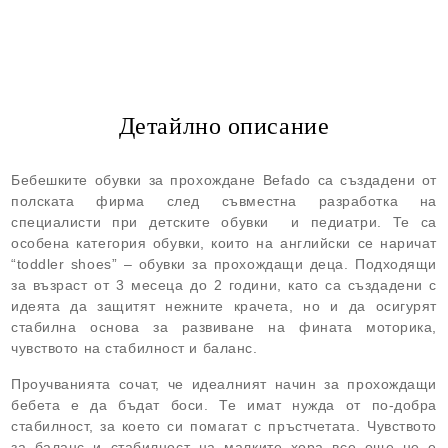
Детайлно описание
Бебешките обувки за прохождане Befado са създадени от
полската фирма след съвместна разработка на
специалисти при детските обувки и педиатри. Те са
особена категория обувки, които на английски се наричат
“toddler shoes” – обувки за прохождащи деца. Подходящи
за възраст от 3 месеца до 2 години, като са създадени с
идеята да защитят нежните крачета, но и да осигурят
стабилна основа за развиване на фината моторика,
чувството на стабилност и баланс.
Проучванията сочат, че идеалният начин за прохождащи
бебета е да бъдат боси. Те имат нужда от по-добра
стабилност, за което си помагат с пръстчетата. Чувството
за баланс и стабилност на малките хора все още не е