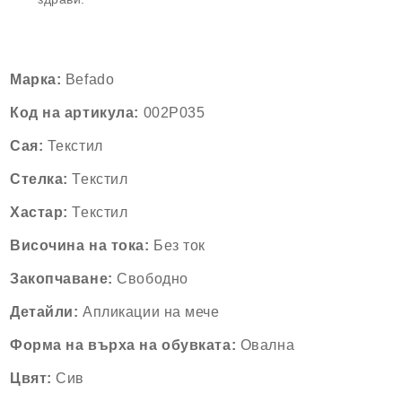
Марка:
Befado
Код на артикула:
002P035
Сая:
Текстил
Стелка:
Текстил
Хастар:
Текстил
Височина
на
тока
:
Без ток
Закопчаване:
Свободно
Детайли:
Апликации на мече
Форма
на
върха
на
обувката
:
Овална
Цвят:
Сив