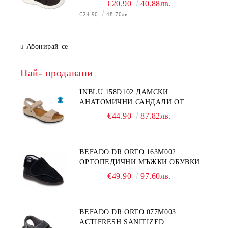
€20.90
40.88лв.
€24.90
48.70лв.
Абонирай се
Най- продавани
INBLU 158D102 ДАМСКИ
АНАТОМИЧНИ САНДАЛИ ОТ
ЕСТЕСТВЕНА КОЖА, БЕЖОВИ
€44.90
87.82лв.
BEFADO DR ORTO 163M002
ОРТОПЕДИЧНИ МЪЖКИ ОБУВКИ
ЗА ГИПСИРАН ИЛИ СВРЪХ
€49.90
97.60лв.
ОТЕКЪЛ КРАК
BEFADO DR ORTO 077M003
ACTIFRESH SANITIZED