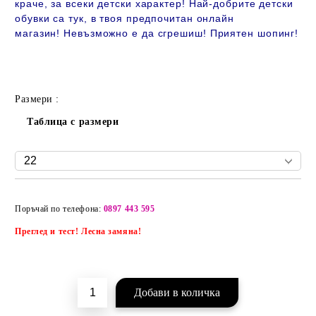
краче, за всеки детски характер! Най-добрите детски
обувки са тук, в твоя предпочитан онлайн
магазин!
Невъзможно е да сгрешиш! Приятен шопинг!
Размери :
Таблица с размери
Добави в желани
Поръчай по телефона:
0897 443 595
Преглед и тест! Лесна замяна!