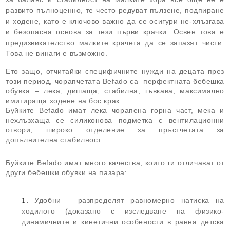
развито пълноценно, те често редуват пълзене, подпиране
и ходене, като е ключово важно да се осигури не-хлъзгава
и безопасна основа за тези първи крачки. Освен това е
предизвикателство малките крачета да се запазят чисти.
Това не винаги е възможно.
Ето защо, отчитайки специфичните нужди на децата през
този период, чорапчетата Befado са перфектната бебешка
обувка – лека, дишаща, стабилна, гъвкава, максимално
имитираща ходене на бос крак.
Буйките Befado имат лека чорапена горна част, мека и
нехлъзхаща се силиконова подметка с вентилационни
отвори, широко отделение за пръстчетата за
допълнителна стабилност.
Буйките Befado имат много качества, които ги отличават от
други бебешки обувки на пазара:
Удобни – разпределят равномерно натиска на
ходилото (доказано с изследване на физико-
динамичните и кинетични особености в ранна детска