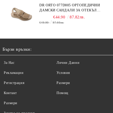
DR ORTO 077D005 ОРТОПЕДИЧНИ
ДАМСКИ САНДАЛИ ЗА ОТЕКЪЛ
КРАК, БЕЖОВИ
€44.90
87.82лв.
€49.90
97.60лв.
Бързи връзки:
За Нас
Лични Данни
Рекламации
Условия
Регистрация
Размери
Контакт
Помощ
Размери