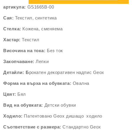
артикула:
GS1665B-00
Сая:
Текстил, синтетика
Стелка:
Кожена, сменяема
Хастар:
Текстил
Височина на тока:
Без ток
Закопчаване:
Лепки
Детайли: Б
рокатен декоративен надпис Geox
Форма на върха на обувката:
Овална
Цвят:
Бял
Вид на обувката:
Детски обувки
Ходило:
Патентовано Geox дишащо ходило
Съответствие
с
размера:
Стандартно Geox