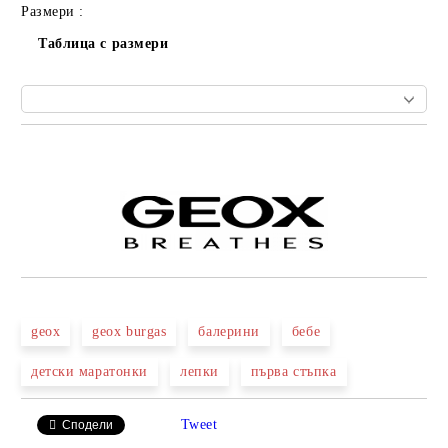
Размери :
Таблица с размери
Добави в желани
geox
geox burgas
балерини
бебе
детски маратонки
лепки
първа стъпка
Tweet
Сподели