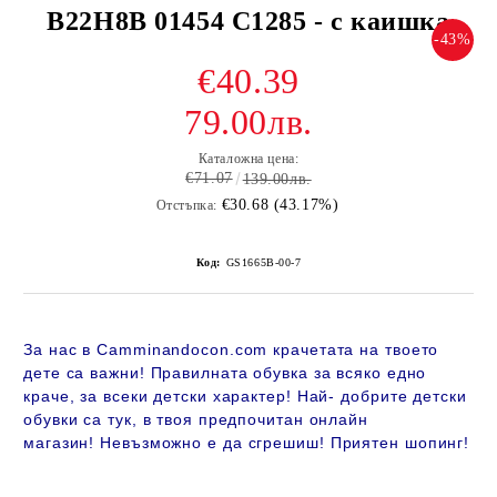
B22H8B 01454 C1285 - с каишка
-43%
€40.39
79.00лв.
Каталожна цена:
€71.07
139.00лв.
€30.68 (43.17%)
Отстъпка:
Код:
GS1665B-00-7
За нас в Camminandocon.com крачетата на твоето
дете са важни! Правилната обувка за всяко едно
краче, за всеки детски характер! Най- добрите детски
обувки са тук, в твоя предпочитан онлайн
магазин!
Невъзможно е да сгрешиш! Приятен шопинг!