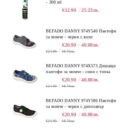
- 300 ml
€12.90
25.23лв.
BEFADO DANNY 974Y540 Пантофи
за момче - черни с коли
€20.90
40.88лв.
€24.90
48.70лв.
BEFADO DANNY 974X573 Дишащи
пантофи за момче - сини с топка
€20.90
40.88лв.
€24.90
48.70лв.
BEFADO DANNY 974Y586 Пантофи
за момче - черни с динозавър
€20.90
40.88лв.
€24.90
48.70лв.