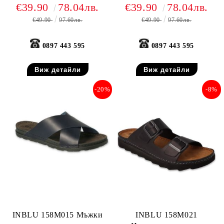
анатомични чехли от
анатомични чехли от
€39.90
78.04лв.
€39.90
78.04лв.
естествена кожа, Черни
естествена кожа, Кафяви
€49.90
97.60лв.
€49.90
97.60лв.
0897 443 595
0897 443 595
Виж детайли
Виж детайли
-20%
-8%
INBLU 158M015 Mъжки
INBLU 158M021