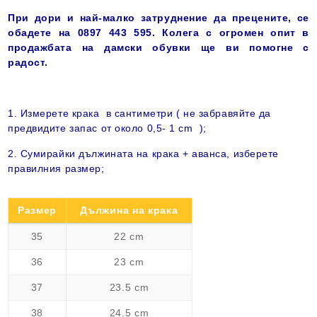
При дори и най-малко затруднение да прецените, се
обадете на 0897 443 595. Колега с огромен опит в
продажбата на дамски обувки ще ви помогне с
радост
.
1. Измерете крака в сантиметри ( не забравяйте да
предвидите запас от около 0,5-
1 cm
);
2. Сумирайки дължината на крака + аванса, изберете
правилния размер;
Размер
Дължина на крака
35
22 cm
36
23 cm
37
23.5 cm
38
24.5 cm