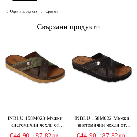
Ние ще се свържем с вас в рамките на работния ден.
Оцени продукта
Сравни
Свързани продукти
INBLU 158M023 Mъжки
INBLU 158M022 Mъжки
анатомични чехли от
анатомични чехли от
естествена кожа, Кафяви
естествена кожа, Черни
€44.90
87.82лв.
€44.90
87.82лв.