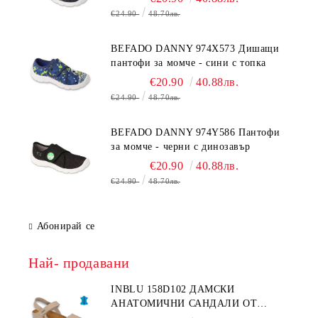
€24.90
48.70лв.
BEFADO DANNY 974X573 Дишащи
пантофи за момче - сини с топка
€20.90
40.88лв.
€24.90
48.70лв.
BEFADO DANNY 974Y586 Пантофи
за момче - черни с динозавър
€20.90
40.88лв.
€24.90
48.70лв.
Абонирай се
Най- продавани
INBLU 158D102 ДАМСКИ
АНАТОМИЧНИ САНДАЛИ ОТ
ЕСТЕСТВЕНА КОЖА, БЕЖОВИ