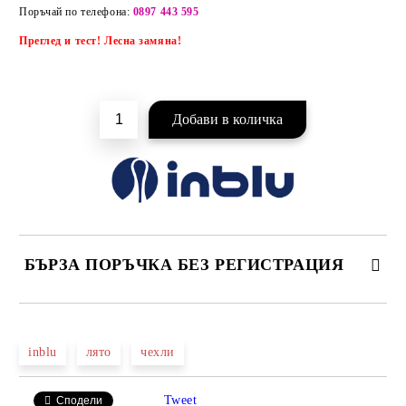
Добави в желани
Поръчай по телефона:
0897 443 595
Преглед и тест! Лесна замяна!
БЪРЗА ПОРЪЧКА БЕЗ РЕГИСТРАЦИЯ
САМО ПОПЪЛНЕТЕ 2 ПОЛЕТА
inblu
лято
чехли
Tweet
Сподели