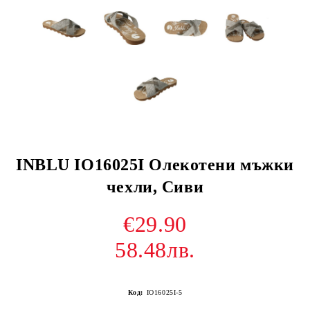
INBLU IO16025I Олекотени мъжки
чехли, Сиви
€29.90
58.48лв.
Код:
IO16025I-5