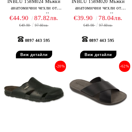
INBLU 158M024 Mъжки
INBLU 158M020 Mъжки
анатомични чехли от
анатомични чехли от
естествена кожа, Черни
естествена кожа, Черни
€44.90
87.82лв.
€39.90
78.04лв.
€49.90
97.60лв.
€49.90
97.60лв.
0897 443 595
0897 443 595
Виж детайли
Виж детайли
-20%
-62%