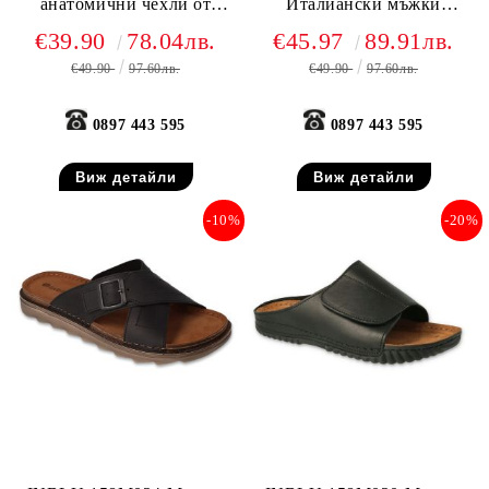
анатомични чехли от
Италиански мъжки
естествена кожа,
анатомични чехли от
€39.90
78.04лв.
€45.97
89.91лв.
Тъмносини
естествена кожа, Черни
€49.90
97.60лв.
€49.90
97.60лв.
0897 443 595
0897 443 595
Виж детайли
Виж детайли
-10%
-20%