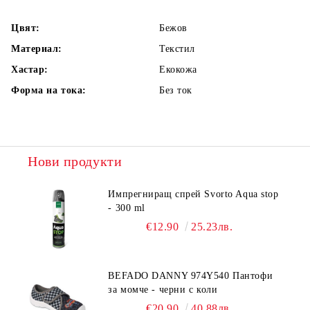
Цвят:
Бежов
Материал:
Текстил
Хастар:
Екокожа
Форма на тока:
Без ток
Нови продукти
Импрегниращ спрей Svorto Aqua stop
- 300 ml
€12.90
25.23лв.
BEFADO DANNY 974Y540 Пантофи
за момче - черни с коли
€20.90
40.88лв.