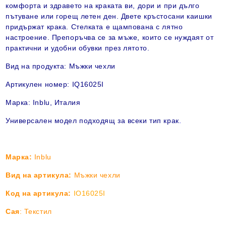
комфорта и здравето на краката ви, дори и при дълго
пътуване или горещ летен ден. Двете кръстосани каишки
придържат крака. Стелката е щампована с лятно
настроение. Препоръчва се за мъже, които се нуждаят от
практични и удобни обувки през лятото.
Вид на продукта:
Мъжки
чехли
Артикулен номер:
IQ16025I
Марка:
Inblu
, Италия
Универсален модел подходящ за всеки тип крак
.
Марка:
Inblu
Вид на артикула:
Мъжки чехли
Код на артикула:
IO16025I
Сая
: Текстил