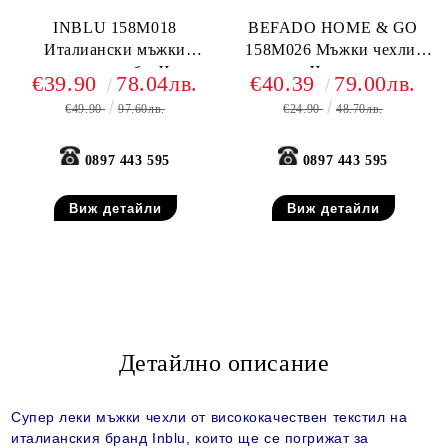
INBLU 158M018
BEFADO HOME & GO
Италиански мъжки
158M026 Мъжки чехли,
анатомично сабо, Черно
Черни
€39.90
78.04лв.
€40.39
79.00лв.
€49.90
97.60лв.
€24.90
48.70лв.
0897 443 595
0897 443 595
Виж детайли
Виж детайли
Детайлно описание
Супер леки мъжки чехли от висококачествен текстил на
италианския бранд Inblu, които ще се погрижат за