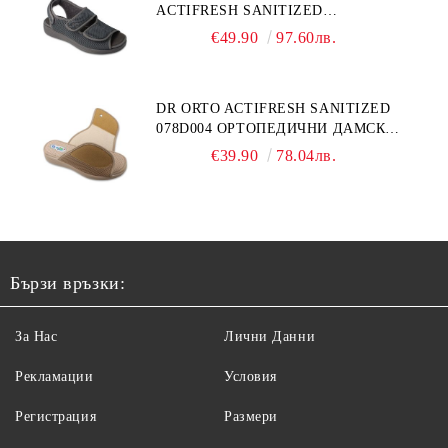
ACTIFRESH SANITIZED
ОРТОПЕДИЧНИ САНДАЛИ ЗА
€49.90
97.60лв.
ОТЕКЪЛ КРАК, СИВИ
DR ORTO ACTIFRESH SANITIZED
078D004 ОРТОПЕДИЧНИ ДАМСКИ
ЧЕХЛИ ЗА МНОГО ОТЕКЪЛ КРАК,
€39.90
78.04лв.
БЕЖОВИ
Бързи връзки:
За Нас
Лични Данни
Рекламации
Условия
Регистрация
Размери