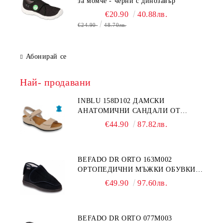
за момче - черни с динозавър
€20.90
40.88лв.
€24.90
48.70лв.
Абонирай се
Най- продавани
INBLU 158D102 ДАМСКИ
АНАТОМИЧНИ САНДАЛИ ОТ
ЕСТЕСТВЕНА КОЖА, БЕЖОВИ
€44.90
87.82лв.
BEFADO DR ORTO 163M002
ОРТОПЕДИЧНИ МЪЖКИ ОБУВКИ
ЗА ГИПСИРАН ИЛИ СВРЪХ
€49.90
97.60лв.
ОТЕКЪЛ КРАК
BEFADO DR ORTO 077M003