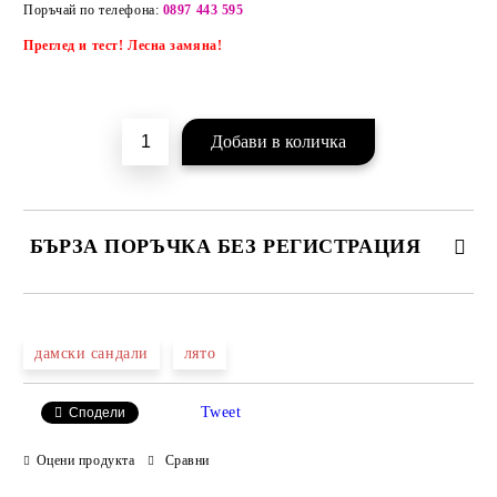
Добави в желани
Поръчай по телефона:
0897 443 595
Преглед и тест! Лесна замяна!
БЪРЗА ПОРЪЧКА БЕЗ РЕГИСТРАЦИЯ
САМО ПОПЪЛНЕТЕ 2 ПОЛЕТА
дамски сандали
лято
Tweet
Сподели
Ние ще се свържем с вас в рамките на работния ден.
Оцени продукта
Сравни