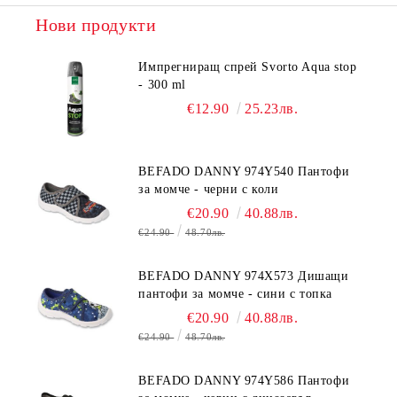
Нови продукти
Импрегниращ спрей Svorto Aqua stop
- 300 ml
€12.90
25.23лв.
BEFADO DANNY 974Y540 Пантофи
за момче - черни с коли
€20.90
40.88лв.
€24.90
48.70лв.
BEFADO DANNY 974X573 Дишащи
пантофи за момче - сини с топка
€20.90
40.88лв.
€24.90
48.70лв.
BEFADO DANNY 974Y586 Пантофи