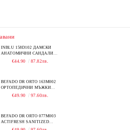
авани
INBLU 158D102 ДАМСКИ
АНАТОМИЧНИ САНДАЛИ
ОТ ЕСТЕСТВЕНА КОЖА,
€44.90
87.82лв.
БЕЖОВИ
BEFADO DR ORTO 163M002
ОРТОПЕДИЧНИ МЪЖКИ
ОБУВКИ ЗА ГИПСИРАН ИЛИ
€49.90
97.60лв.
СВРЪХ ОТЕКЪЛ КРАК
BEFADO DR ORTO 077M003
ACTIFRESH SANITIZED
ОРТОПЕДИЧНИ САНДАЛИ
€49.90
97.60лв.