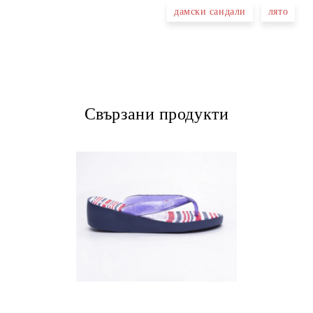
дамски сандали
лято
Ние ще се свържем с вас в рамки
Свързани продукти