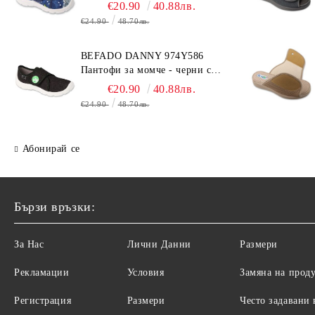
сини с топка
€20.90
40.88лв.
€24.90
48.70лв.
BEFADO DANNY 974Y586
Пантофи за момче - черни с
динозавър
€20.90
40.88лв.
€24.90
48.70лв.
Абонирай се
Бързи връзки:
За Нас
Лични Данни
Размери
Рекламации
Условия
Замяна на прод
Регистрация
Размери
Често задавани