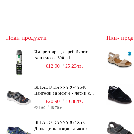
Нови продукти
Най- прод
Импрегниращ спрей Svorto
Aqua stop - 300 ml
€12.90
25.23лв.
BEFADO DANNY 974Y540
Пантофи за момче - черни с
коли
€20.90
40.88лв.
€24.90
48.70лв.
BEFADO DANNY 974X573
Дишащи пантофи за момче -