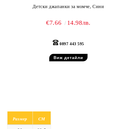
Детски джапанки за момче, Сини
€7.66
14.98лв.
0897 443 595
Виж детайли
Размер
СМ