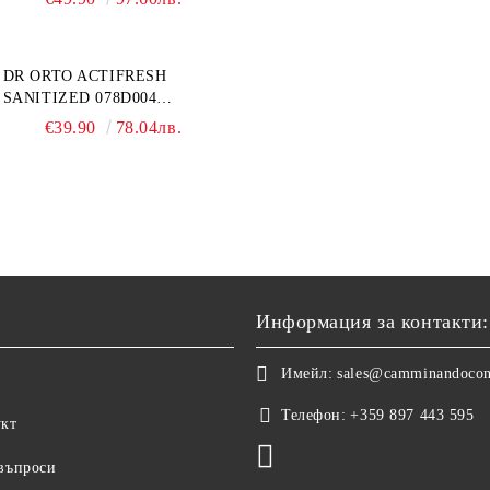
ЗА ОТЕКЪЛ КРАК, СИВИ
DR ORTO ACTIFRESH
SANITIZED 078D004
ОРТОПЕДИЧНИ ДАМСКИ
€39.90
78.04лв.
ЧЕХЛИ ЗА МНОГО ОТЕКЪЛ
КРАК, БЕЖОВИ
Информация за контакти:
Имейл:
sales@camminandoco
Телефон:
+359 897 443 595
укт
 въпроси