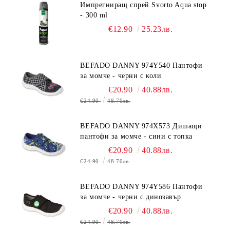
Импрегниращ спрей Svorto Aqua stop
- 300 ml
€12.90
25.23лв.
BEFADO DANNY 974Y540 Пантофи
за момче - черни с коли
€20.90
40.88лв.
€24.90
48.70лв.
BEFADO DANNY 974X573 Дишащи
пантофи за момче - сини с топка
€20.90
40.88лв.
€24.90
48.70лв.
BEFADO DANNY 974Y586 Пантофи
за момче - черни с динозавър
€20.90
40.88лв.
€24.90
48.70лв.