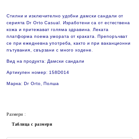
Стилни и изключително удобни дамски сандали от
серията Dr Orto Casual. Изработeни са от естествена
кожа и притежават голяма здравина. Леката
платформа поема умората от краката. Препоръчват
се при ежедневна употреба, както и при ваканционни
пътувания, свързани с много ходене.
Вид на продукта:
Дамски сандали
Артикулен номер:
158D014
Марка: Dr Orto
, Полша
Размери :
Таблица с размери