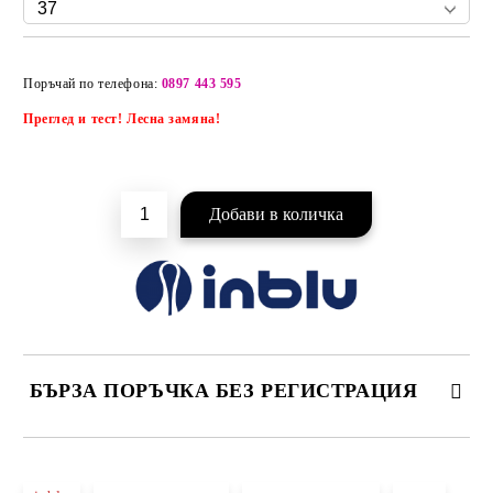
Добави в желани
Поръчай по телефона:
0897 443 595
Преглед и тест! Лесна замяна!
БЪРЗА ПОРЪЧКА БЕЗ РЕГИСТРАЦИЯ
САМО ПОПЪЛНЕТЕ 2 ПОЛЕТА