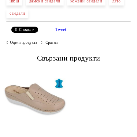
inblu
дамски сандали
кожени сандали
лято
сандали
Ние ще се свържем с вас в рамките на работния ден.
Tweet
Сподели
Оцени продукта
Сравни
Свързани продукти