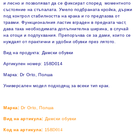
и лесно и позволяват да се фиксират според моментното
състояние на стъпалата. Умело подбраната кройка, държи
под контрол стабилността на крака и го предпазва от
травми. Функционалния ластик вграден в предната част,
дава така необходимата допълнителна ширина, в случай
на отоци и подпухвания. Препоръчва се за дами, които се
нуждаят от практични и удобни обувки през лятото.
Вид на продукта:
Дамски
обувки
Артикулен номер:
158D014
Марка:
Dr Orto
, Полша
Универсален модел подходящ за всеки тип крак
.
Марка:
Dr Orto, Полша
Вид на артикула:
Дамски обувки
Код на артикула:
158
D014