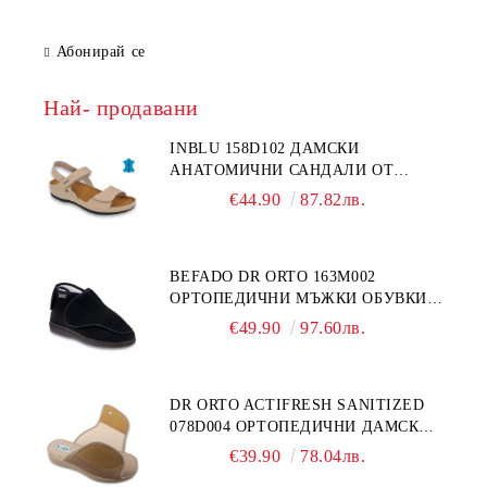
Абонирай се
Най- продавани
INBLU 158D102 ДАМСКИ
АНАТОМИЧНИ САНДАЛИ ОТ
ЕСТЕСТВЕНА КОЖА, БЕЖОВИ
€44.90
87.82лв.
BEFADO DR ORTO 163M002
ОРТОПЕДИЧНИ МЪЖКИ ОБУВКИ
ЗА ГИПСИРАН ИЛИ СВРЪХ
€49.90
97.60лв.
ОТЕКЪЛ КРАК
DR ORTO ACTIFRESH SANITIZED
078D004 ОРТОПЕДИЧНИ ДАМСКИ
ЧЕХЛИ ЗА МНОГО ОТЕКЪЛ КРАК,
€39.90
78.04лв.
БЕЖОВИ