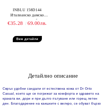
INBLU 158D144
Италианско дамско
анатомично сабо от
€35.28
69.00лв.
естествена кожа, Бежово
Виж детайли
Детайлно описание
Свръх удобни сандали от естествена кожа от Dr Orto
Casual, които ще се погрижат за комфорта и здравето на
краката ви, дори и при дълго пътуване или горещ летен
ден. Благодарение на каишките с велкро, се обуват бързо