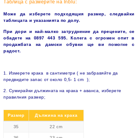
Таблица с размерите на Inblu:
Може да изберете подходящия размер, следвайки
таблицата и указанията по долу.
При дори и най-малко затруднение да прецените, се
обадете на 0897 443 595. Колега с огромен опит в
продажбата на дамски обувки ще ви помогне с
радост
.
1. Измерете крака в сантиметри ( не забравяйте да
предвидите запас от около 0,5-
1 cm
);
2. Сумирайки дължината на крака + аванса, изберете
правилния размер;
Размер
Дължина на крака
35
22 cm
36
23 cm