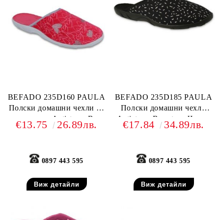
BEFADO 235D160 PAULA
BEFADO 235D185 PAULA
Полски домашни чехли от
Полски домашни чехли
текстил, Antistress-B
Antistress-B system, Черни
€13.75
26.89лв.
€17.84
34.89лв.
system
0897 443 595
0897 443 595
Виж детайли
Виж детайли