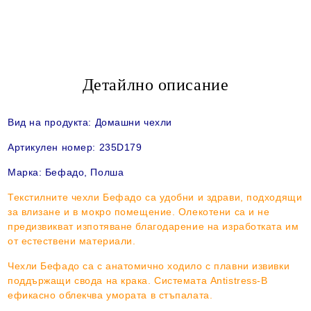
Детайлно описание
Вид на продукта:
Домашни чехли
Артикулен номер: 235D179
Марка: Бефадо, Полша
Текстилните чехли Бефадо са удобни и здрави, подходящи
за влизане и в мокро помещение. Олекотени са и не
предизвикват изпотяване благодарение на изработката им
от естествени материали.
Чехли Бефадо са с анатомично ходило с плавни извивки
поддържащи свода на крака. Системата Antistress-B
ефикасно облекчва умората в стъпалата.