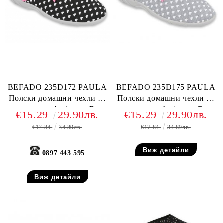
BEFADO 235D172 PAULA
BEFADO 235D175 PAULA
Полски домашни чехли от
Полски домашни чехли от
текстил, Antistress-B
текстил, Antistress-B
€15.29
29.90лв.
€15.29
29.90лв.
system
system
€17.84
34.89лв.
€17.84
34.89лв.
Виж детайли
0897 443 595
Виж детайли