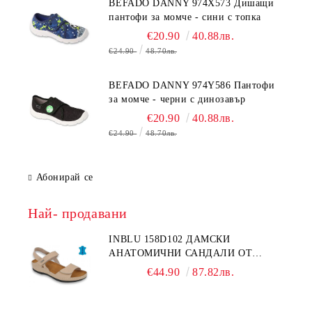
BEFADO DANNY 974X573 Дишащи
пантофи за момче - сини с топка
€20.90
40.88лв.
€24.90
48.70лв.
BEFADO DANNY 974Y586 Пантофи
за момче - черни с динозавър
€20.90
40.88лв.
€24.90
48.70лв.
Абонирай се
Най- продавани
INBLU 158D102 ДАМСКИ
АНАТОМИЧНИ САНДАЛИ ОТ
ЕСТЕСТВЕНА КОЖА, БЕЖОВИ
€44.90
87.82лв.