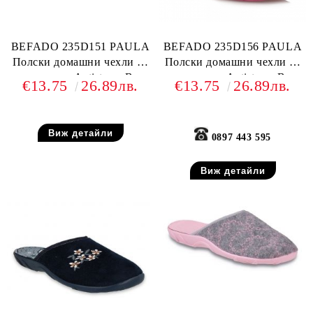
BEFADO 235D151 PAULA
BEFADO 235D156 PAULA
Полски домашни чехли от
Полски домашни чехли от
текстил, Antistress-B
текстил, Antistress-B
€13.75
26.89лв.
€13.75
26.89лв.
system
system
Виж детайли
0897 443 595
Виж детайли