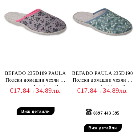
BEFADO 235D189 PAULA
BEFADO PAULA 235D190
Полски домашни чехли от
Полски домашни чехли от
текстил, Antistress-B
текстил, Antistress-B
€17.84
34.89лв.
€17.84
34.89лв.
system, Сиви
system, Резедави
Виж детайли
0897 443 595
Виж детайли