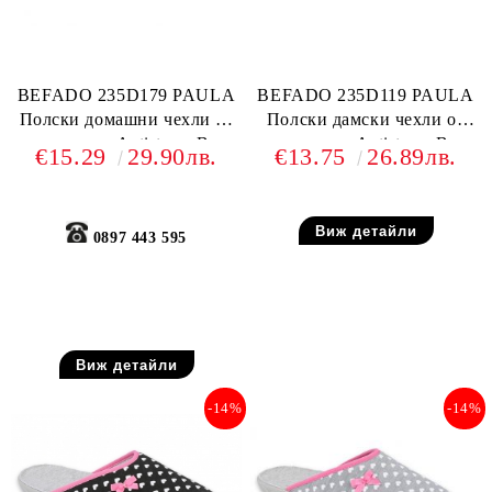
BEFADO 235D179 PAULA
BEFADO 235D119 PAULA
Полски домашни чехли от
Полски дамски чехли от
текстил, Antistress-B
текстил, Antistress-B
€15.29
29.90лв.
€13.75
26.89лв.
system
system
Виж детайли
0897 443 595
Виж детайли
-14%
-14%