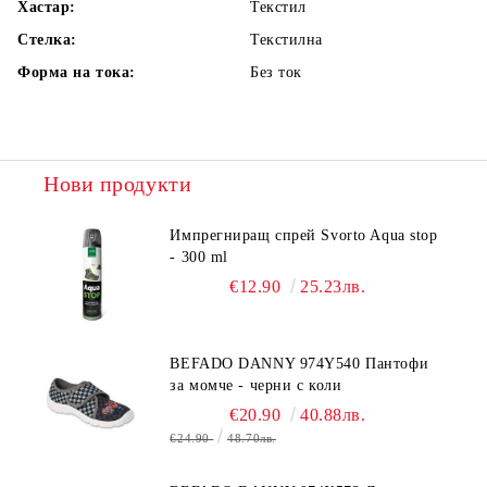
Хастар:
Текстил
Стелка:
Текстилна
Форма на тока:
Без ток
Нови продукти
Импрегниращ спрей Svorto Aqua stop
- 300 ml
€12.90
25.23лв.
BEFADO DANNY 974Y540 Пантофи
за момче - черни с коли
€20.90
40.88лв.
€24.90
48.70лв.