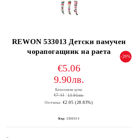
REWON 533013 Детски памучен
чорапогащник на раета
-29%
€5.06
9.90лв.
Каталожна цена:
€7.11
13.91лв.
€2.05 (28.83%)
Отстъпка:
Код:
533013-1