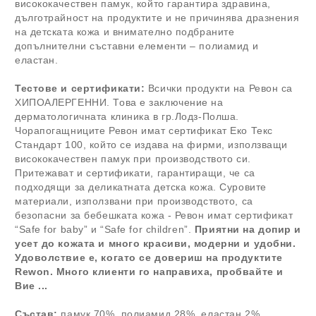
висококачествен памук, който гарантира здравина,
дълготрайност на продуктите и не причинява дразнения
на детската кожа и внимателно подбраните
допълнителни съставни елементи – полиамид и
еластан.
Тестове и сертификати:
Всички продукти на Ревон са
ХИПОАЛЕРГЕННИ. Това е заключение на
дерматологичната клиника в гр.Лодз-Полша.
Чорапогащниците Ревон имат сертификат Еко Текс
Стандарт 100, който се издава на фирми, използващи
висококачествен памук при производството си.
Притежават и сертификати, гарантиращи, че са
подходящи за деликатната детска кожа. Суровите
материали, използвани при производството, са
безопасни за бебешката кожа - Ревон имат сертификат
“Safe for baby” и “Safe for children”.
Приятни на допир и
усет до кожата и много красиви, модерни и удобни.
Удоволствие е, когато се довериш на продуктите
Rewon. Много клиенти го направиха, пробвайте и
Вие ...
Състав:
памук 70%, полиамид 28%, еластан 2% .