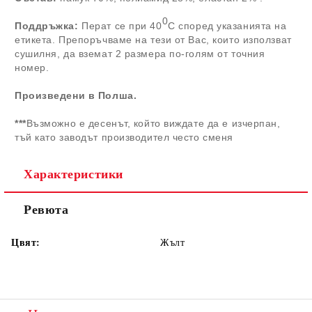
0
Поддръжка:
Перат се при 40
С според указанията на
етикета. Препоръчваме на тези от Вас, които използват
сушилня, да вземат 2 размера по-голям от точния
номер.
Произведени в Полша.
***
Възможно е десенът, който виждате да е изчерпан,
тъй като заводът производител често сменя
Характеристики
Ревюта
Цвят:
Жълт