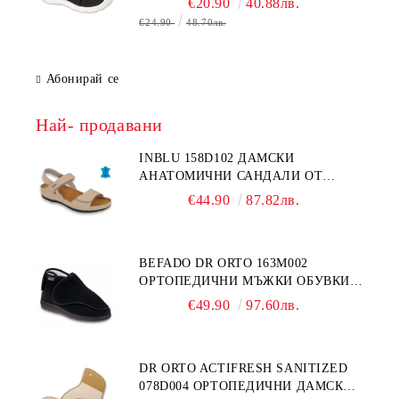
€20.90
40.88лв.
€24.90
48.70лв.
Абонирай се
Най- продавани
INBLU 158D102 ДАМСКИ
АНАТОМИЧНИ САНДАЛИ ОТ
ЕСТЕСТВЕНА КОЖА, БЕЖОВИ
€44.90
87.82лв.
BEFADO DR ORTO 163M002
ОРТОПЕДИЧНИ МЪЖКИ ОБУВКИ
ЗА ГИПСИРАН ИЛИ СВРЪХ
€49.90
97.60лв.
ОТЕКЪЛ КРАК
DR ORTO ACTIFRESH SANITIZED
078D004 ОРТОПЕДИЧНИ ДАМСКИ