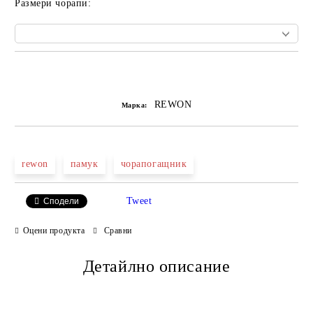
Размери чорапи:
Добави в желани
REWON
Марка:
rewon
памук
чорапогащник
Tweet
Сподели
Оцени продукта
Сравни
Детайлно описание