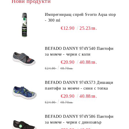
Нови продукти
Импрегниращ спрей Svorto Aqua stop
- 300 ml
€12.90
25.23лв.
BEFADO DANNY 974Y540 Пантофи
за момче - черни с коли
€20.90
40.88лв.
€24.90
48.70лв.
BEFADO DANNY 974X573 Дишащи
пантофи за момче - сини с топка
€20.90
40.88лв.
€24.90
48.70лв.
BEFADO DANNY 974Y586 Пантофи
за момче - черни с динозавър