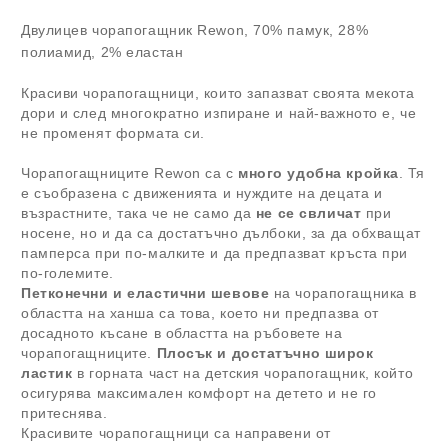
Двулицев чорапогащник Rewon, 70
% памук, 28%
полиамид, 2% еластан
Красиви чорапогащници, които запазват своята мекота
дори и след многократно изпиране и най-важното е, че
не променят формата си.
Чорапогащниците Rewon са с
много удобна кройка
. Тя
е съобразена с движенията и нуждите на децата и
възрастните, така че не само да
не се свличат
при
носене, но и да са достатъчно дълбоки, за да обхващат
памперса при по-малките и да предпазват кръста при
по-големите.
Петконечни и еластични шевове
на чорапогащника в
областта на ханша са това, което ни предпазва от
досадното късане в областта на ръбовете на
чорапогащниците.
Плосък и достатъчно широк
ластик
в горната част на детския чорапогащник, който
осигурява максимален комфорт на детето и не го
притеснява.
Красивите чорапогащници са направени от