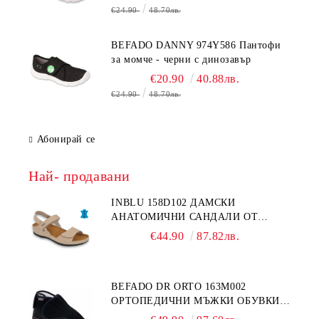
€24.90
48.70лв.
BEFADO DANNY 974Y586 Пантофи
за момче - черни с динозавър
€20.90
40.88лв.
€24.90
48.70лв.
Абонирай се
Най- продавани
INBLU 158D102 ДАМСКИ
АНАТОМИЧНИ САНДАЛИ ОТ
ЕСТЕСТВЕНА КОЖА, БЕЖОВИ
€44.90
87.82лв.
BEFADO DR ORTO 163M002
ОРТОПЕДИЧНИ МЪЖКИ ОБУВКИ
ЗА ГИПСИРАН ИЛИ СВРЪХ