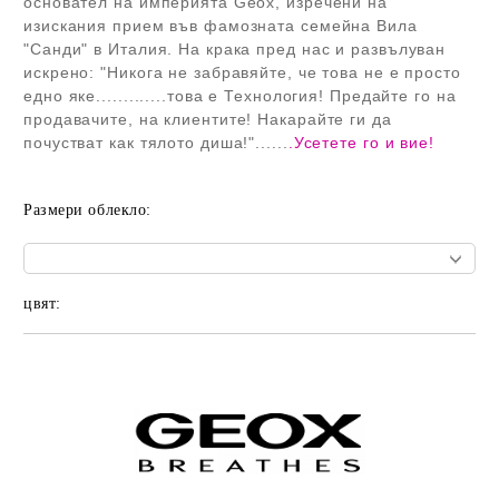
основател на империята Geox, изречени на
изискания прием във фамозната семейна Вила
"Санди" в Италия. На крака пред нас и развълуван
искрено: "Никога не забравяйте, че това не е просто
едно яке.............това е Технология! Предайте го на
продавачите, на клиентите! Накарайте ги да
почустват как тялото диша!"......
.Усетете го и вие!
Размери облекло:
цвят:
Добави в желани