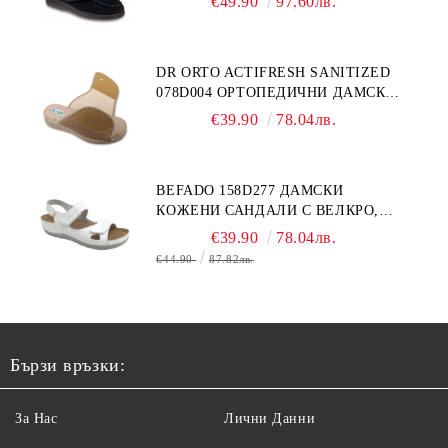
€49.90
97.60лв.
ОТЕКЪЛ КРАК
DR ORTO ACTIFRESH SANITIZED
078D004 ОРТОПЕДИЧНИ ДАМСКИ
ЧЕХЛИ ЗА МНОГО ОТЕКЪЛ КРАК,
€39.90
78.04лв.
БЕЖОВИ
BEFADO 158D277 ДАМСКИ
КОЖЕНИ САНДАЛИ С ВЕЛКРО,
БЕЛИ
€39.90
78.04лв.
€44.90
87.82лв.
Бързи връзки:
За Нас
Лични Данни