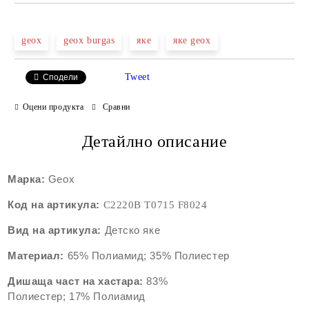
geox
geox burgas
яке
яке geox
Tweet
Сподели
Оцени продукта
Сравни
Детайлно описание
Марка:
Geox
Код на артикула:
C2220B T0715 F8024
Вид на артикула:
Детско яке
Материал:
65% Полиамид;
35% Полиестер
Дишаща част на хастара:
83%
Полиестер; 17% Поли
амид