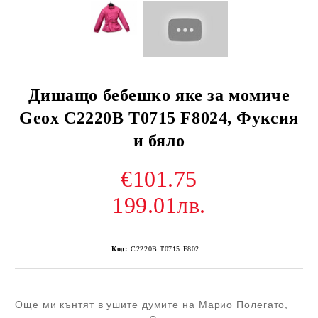
Дишащо бебешко яке за момиче
Geox C2220B T0715 F8024, Фуксия
и бяло
€101.75
199.01лв.
Код:
C2220B T0715 F8024-5
Още ми кънтят в ушите думите на Марио Полегато,