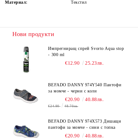
Материал:
Текстил
Нови продукти
Импрегниращ спрей Svorto Aqua stop
- 300 ml
€12.90
25.23лв.
BEFADO DANNY 974Y540 Пантофи
за момче - черни с коли
€20.90
40.88лв.
€24.90
48.70лв.
BEFADO DANNY 974X573 Дишащи
пантофи за момче - сини с топка
€20.90
40.88лв.