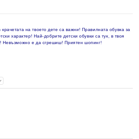
крачетата на твоето дете са важни! Правилната обувка за
етски характер! Най-добрите детски обувки са тук, в твоя
н!
Невъзможно е да сгрешиш! Приятен шопинг!