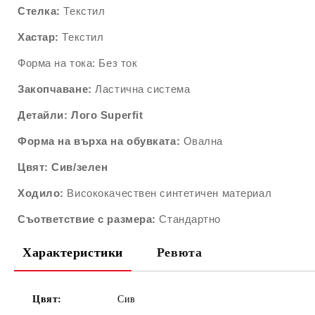
Стелка:
Текстил
Хастар:
Текстил
Форма на тока: Без ток
Закопчаване:
Ластична система
Детайли: Лого Superfit
Форма на върха на обувката:
Овална
Цвят: Сив/зелен
Ходило:
Висококачествен синтетичен материал
Съответствие с размера:
Стандартно
Характеристики
Ревюта
Цвят:
Сив