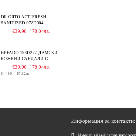
DR ORTO ACTIFRESH
SANITIZED 078D004
ОРТОПЕДИЧНИ ДАМСКИ
€39.90
78.04лв.
ЧЕХЛИ ЗА МНОГО ОТЕКЪЛ
КРАК, БЕЖОВИ
BEFADO 158D277 ДАМСКИ
КОЖЕНИ САНДАЛИ С
ВЕЛКРО, БЕЛИ
€39.90
78.04лв.
€44.90
87.82лв.
Информация за контакти:
Имейл:
sales@camminandoco