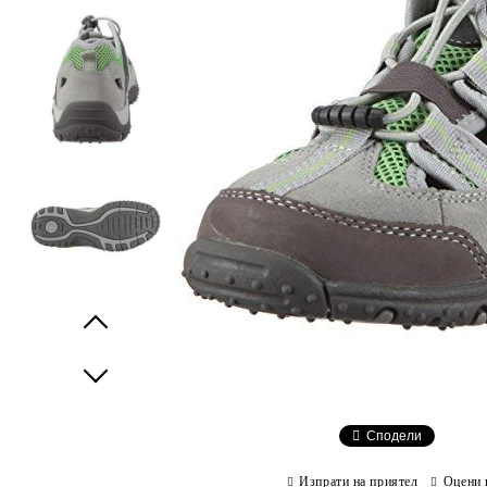
Prev
Next
Сподели
Изпрати на приятел
Оцени 