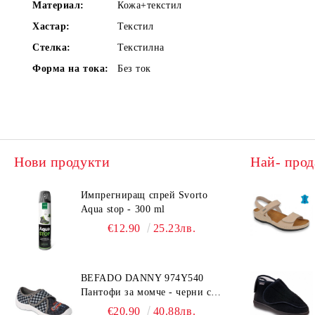
Материал:
Кожа+текстил
Хастар:
Текстил
Стелка:
Текстилна
Форма на тока:
Без ток
Нови продукти
Най- прод
Импрегниращ спрей Svorto
Aqua stop - 300 ml
€12.90
25.23лв.
BEFADO DANNY 974Y540
Пантофи за момче - черни с
коли
€20.90
40.88лв.