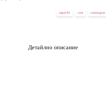
superfit
сив
сникърси
Детайлно описание