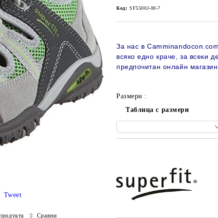
Код:
SF5500J-00-7
За нас в Camminandocon.com 
всяко едно краче, за всеки д
предпочитан онлайн магази
Размери :
Таблица с размери
Добави в желани
Tweet
продукта
Сравни