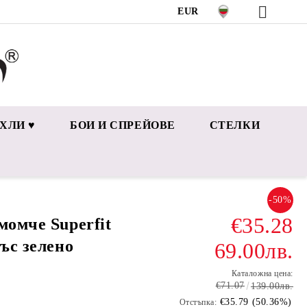
EUR
ХЛИ ♥
БОИ И СПРЕЙОВЕ
СТЕЛКИ
-50%
€35.28
момче Superfit
със зелено
69.00лв.
Каталожна цена:
€71.07
139.00лв.
€35.79 (50.36%)
Отстъпка: