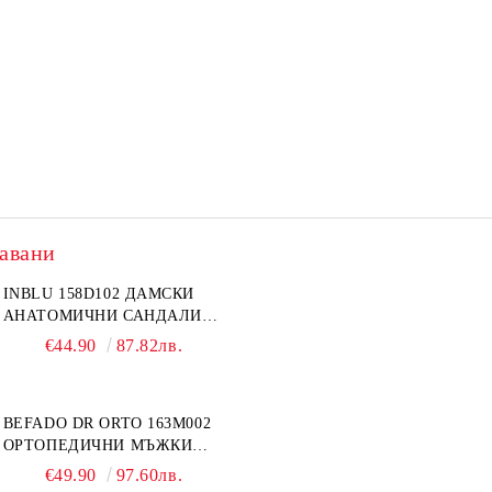
авани
INBLU 158D102 ДАМСКИ
АНАТОМИЧНИ САНДАЛИ
ОТ ЕСТЕСТВЕНА КОЖА,
€44.90
87.82лв.
БЕЖОВИ
BEFADO DR ORTO 163M002
ОРТОПЕДИЧНИ МЪЖКИ
ОБУВКИ ЗА ГИПСИРАН ИЛИ
€49.90
97.60лв.
СВРЪХ ОТЕКЪЛ КРАК