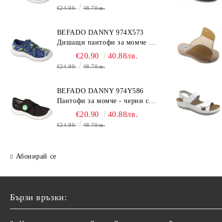
€24.90
48.70лв.
BEFADO DANNY 974X573
Дишащи пантофи за момче -
сини с топка
€20.90
40.88лв.
€24.90
48.70лв.
BEFADO DANNY 974Y586
Пантофи за момче - черни с
динозавър
€20.90
40.88лв.
€24.90
48.70лв.
Абонирай се
Бързи връзки: