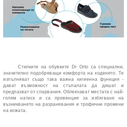
Стелките на обувките Dr Orto са специални,
значително подобряващи комфорта на ходенето. Те
изпълняват също така важна хигиенна функция -
дават възможност на стъпалата да дишат и
предпазват от спарвания. Облекчават местата с най-
голям натиск и са превенция за избягване на
възникването на разранявания и трофични промени
на кожата.