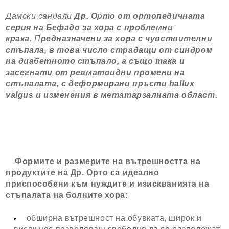
Дамски сандали
Др. Орто от ортопедичната
серия на Бефадо за хора с проблемни
крака
.
П
редназначени за хора с чувствителни
стъпала, в това число страдащи от синдром
на диабетното стъпало, а също така и
засегнати от ревматоидни промени на
стъпалата, с деформирани пръсти hallux
valgus и изменения в метатарзалната област.
Формите и размерите на вътрешността на
продуктите на Др. Орто са идеално
приспособени към нуждите и изискванията на
стъпалата на болните хора:
обширна вътрешност на обувката, широк и