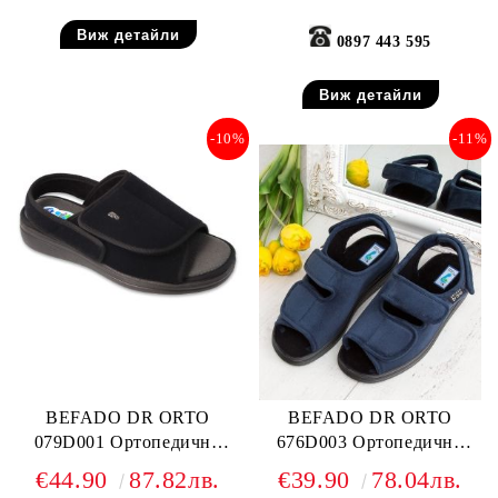
Виж детайли
0897 443 595
Виж детайли
-10%
-11%
BEFADO DR ORTO
BEFADO DR ORTO
079D001 Ортопедични
676D003 Ортопедични
дамски сандали за отекъл
дамски сандали за много
€44.90
87.82лв.
€39.90
78.04лв.
крак, Черни
отекъл крак, Сини