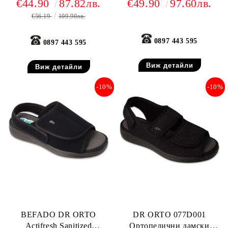
€44.90
87.82лв.
€49.90
97.60лв.
затворена пета, черни
€56.19
109.90лв.
0897 443 595
0897 443 595
Виж детайли
Виж детайли
-10%
-10%
BEFADO DR ORTO
DR ORTO 077D001
Actifresh Sanitized
Ортопедични дамски