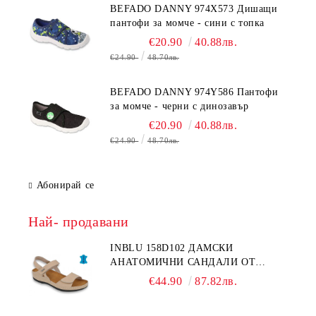
BEFADO DANNY 974X573 Дишащи
пантофи за момче - сини с топка
€20.90
40.88лв.
€24.90
48.70лв.
BEFADO DANNY 974Y586 Пантофи
за момче - черни с динозавър
€20.90
40.88лв.
€24.90
48.70лв.
Абонирай се
Най- продавани
INBLU 158D102 ДАМСКИ
АНАТОМИЧНИ САНДАЛИ ОТ
ЕСТЕСТВЕНА КОЖА, БЕЖОВИ
€44.90
87.82лв.