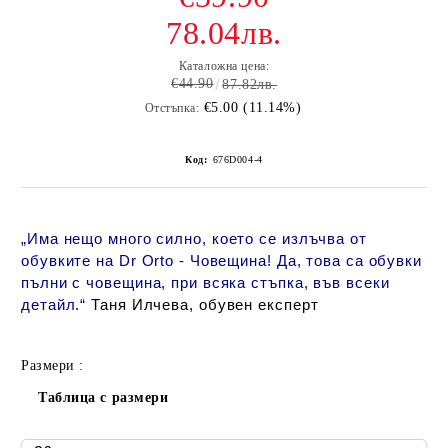
78.04лв.
Каталожна цена:
€44.90
87.82лв.
€5.00 (11.14%)
Отстъпка:
Код:
676D004-4
„
Има нещо много силно, което се излъчва от
обувките на Dr Orto - Човещина! Да, това са обувки
пълни с човещина, при всяка стъпка, във всеки
детайл
.“
Таня Илчева, обувен експерт
Размери :
Таблица с размери