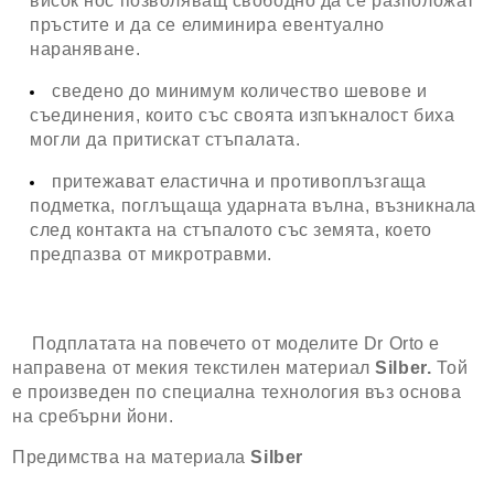
висок нос позволяващ свободно да се разположат
пръстите и да се елиминира евентуално
нараняване.
сведено до минимум количество шевове и
съединения, които със своята изпъкналост биха
могли да притискат стъпалата.
притежават еластична и противоплъзгаща
подметка, поглъщаща ударната вълна, възникнала
след контакта на стъпалото със земята, което
предпазва от микротравми.
Подплатата на повечето от моделите Dr Orto е
направена от мекия текстилен материал
Silber.
Той
е произведен по специална технология въз основа
на сребърни йони.
Предимства на материала
Silber