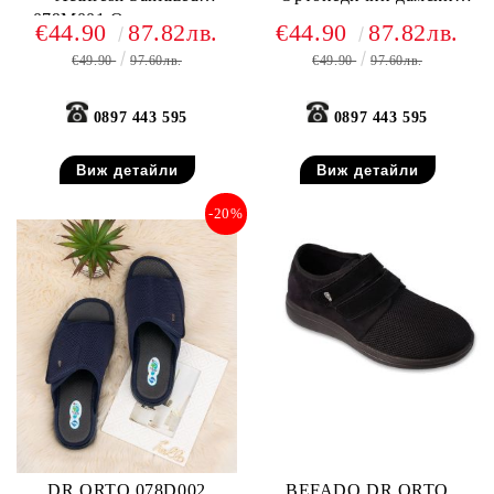
079M001 Ортопедични
сандали за отекъл крак,
€44.90
87.82лв.
€44.90
87.82лв.
сандали за много отекъл
Черни
€49.90
97.60лв.
€49.90
97.60лв.
крак, Черни
0897 443 595
0897 443 595
Виж детайли
Виж детайли
-20%
DR ORTO 078D002
BEFADO DR ORTO