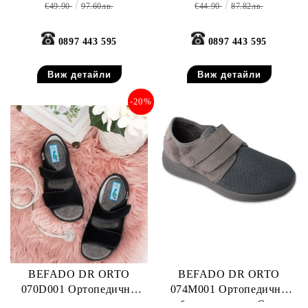
€49.90
97.60лв.
€44.90
87.82лв.
0897 443 595
0897 443 595
Виж детайли
Виж детайли
-20%
BEFADO DR ORTO
BEFADO DR ORTO
070D001 Ортопедични
074M001 Ортопедични
дамски сандали със
обувки с лепки, Сиви