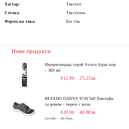
Хастар:
Текстил
Стелка:
Текстилна
Форма на тока:
Без ток
Нови продукти
Импрегниращ спрей Svorto Aqua stop
- 300 ml
€12.90
25.23лв.
BEFADO DANNY 974Y540 Пантофи
за момче - черни с коли
€20.90
40.88лв.
€24.90
48.70лв.