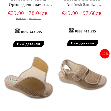
Ортопедични дамски
Actifresh Sanitized
чехли за много отекъл
074M004 Ортопедични
€39.90
78.04лв.
€49.90
97.60лв.
крак, Сини
обувки с лепки, Черни
€49.90
97.60лв.
0897 443 595
0897 443 595
Виж детайли
Виж детайли
-10%