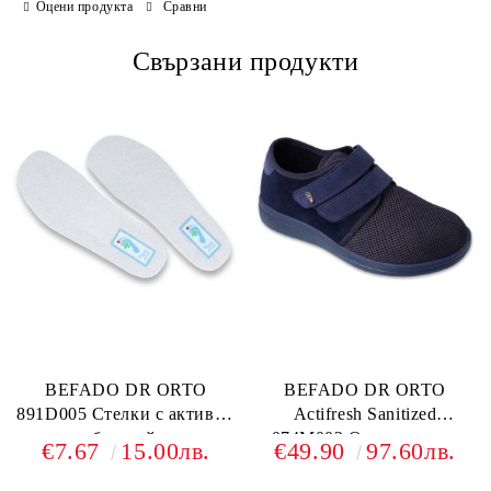
Оцени продукта
Сравни
Свързани продукти
BEFADO DR ORTO
BEFADO DR ORTO
891D005 Стелки с активни
Actifresh Sanitized
сребърни йони
074M002 Ортопедични
€7.67
15.00лв.
€49.90
97.60лв.
обувки с лепки,
Тъмносини