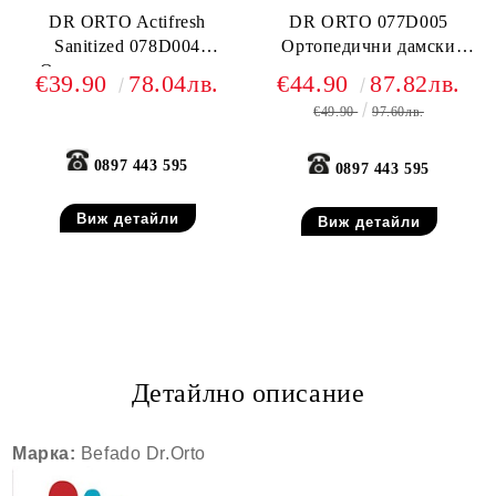
DR ORTO Actifresh
DR ORTO 077D005
Sanitized 078D004
Ортопедични дамски
Ортопедични дамски
сандали за отекъл крак,
€39.90
78.04лв.
€44.90
87.82лв.
чехли за много отекъл
Бежови
€49.90
97.60лв.
крак, Бежови
0897 443 595
0897 443 595
Виж детайли
Виж детайли
Детайлно описание
Марка:
Befado Dr.Orto