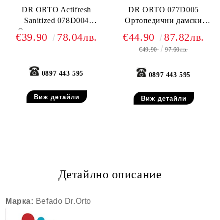
DR ORTO Actifresh
DR ORTO 077D005
Sanitized 078D004
Ортопедични дамски
Ортопедични дамски
сандали за отекъл крак,
€39.90
78.04лв.
€44.90
87.82лв.
чехли за много отекъл
Бежови
€49.90
97.60лв.
крак, Бежови
0897 443 595
0897 443 595
Виж детайли
Виж детайли
Детайлно описание
Марка:
Befado Dr.Orto