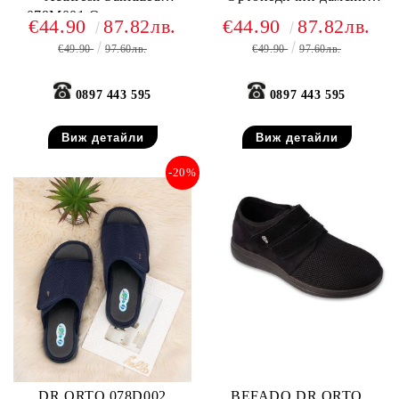
079M001 Ортопедични
сандали за отекъл крак,
€44.90
87.82лв.
€44.90
87.82лв.
сандали за много отекъл
Черни
€49.90
97.60лв.
€49.90
97.60лв.
крак, Черни
0897 443 595
0897 443 595
Виж детайли
Виж детайли
-20%
DR ORTO 078D002
BEFADO DR ORTO