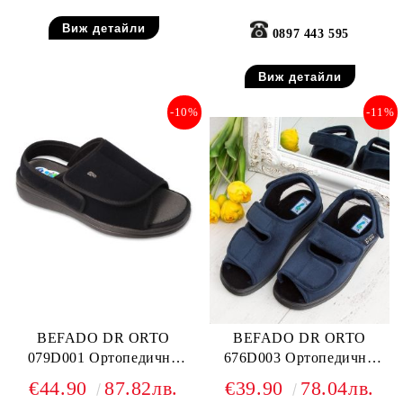
Виж детайли
0897 443 595
Виж детайли
-10%
-11%
BEFADO DR ORTO
BEFADO DR ORTO
079D001 Ортопедични
676D003 Ортопедични
дамски сандали за отекъл
дамски сандали за много
€44.90
87.82лв.
€39.90
78.04лв.
крак, Черни
отекъл крак, Сини