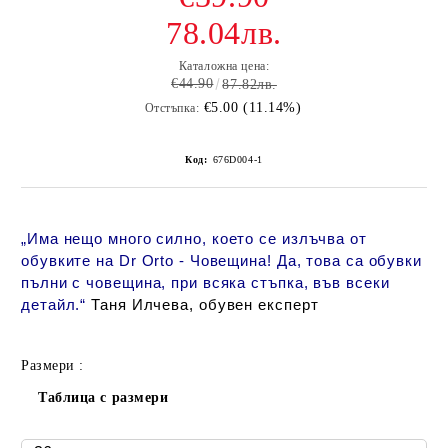
78.04лв.
Каталожна цена:
€44.90
87.82лв.
€5.00 (11.14%)
Отстъпка:
Код:
676D004-1
„
Има нещо много силно, което се излъчва от
обувките на Dr Orto - Човещина! Да, това са обувки
пълни с човещина, при всяка стъпка, във всеки
детайл
.“
Таня Илчева, обувен експерт
Размери :
Таблица с размери