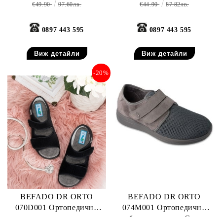
€49.90
97.60лв.
€44.90
87.82лв.
0897 443 595
0897 443 595
Виж детайли
Виж детайли
-20%
BEFADO DR ORTO
BEFADO DR ORTO
070D001 Ортопедични
074M001 Ортопедични
дамски сандали със
обувки с лепки, Сиви