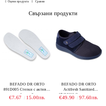
Оцени продукта
Сравни
Свързани продукти
BEFADO DR ORTO
BEFADO DR ORTO
891D005 Стелки с активни
Actifresh Sanitized
сребърни йони
074M002 Ортопедични
€7.67
15.00лв.
€49.90
97.60лв.
обувки с лепки,
Тъмносини