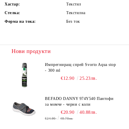
Хастар:
Текстил
Стелка:
Текстилна
Форма на тока:
Без ток
Нови продукти
Импрегниращ спрей Svorto Aqua stop
- 300 ml
€12.90
25.23лв.
BEFADO DANNY 974Y540 Пантофи
за момче - черни с коли
€20.90
40.88лв.
€24.90
48.70лв.