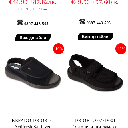
€44.90
87.82лв.
€49.90
97.60лв.
затворена пета, черни
€56.19
109.90лв.
0897 443 595
0897 443 595
Виж детайли
Виж детайли
-10%
-10%
BEFADO DR ORTO
DR ORTO 077D001
Actifresh Sanitized
Ортопедични дамски