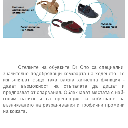
Стелките на обувките Dr Orto са специални,
значително подобряващи комфорта на ходенето. Те
изпълняват също така важна хигиенна функция -
дават възможност на стъпалата да дишат и
предпазват от спарвания. Облекчават местата с най-
голям натиск и са превенция за избягване на
възникването на разранявания и трофични промени
на кожата.