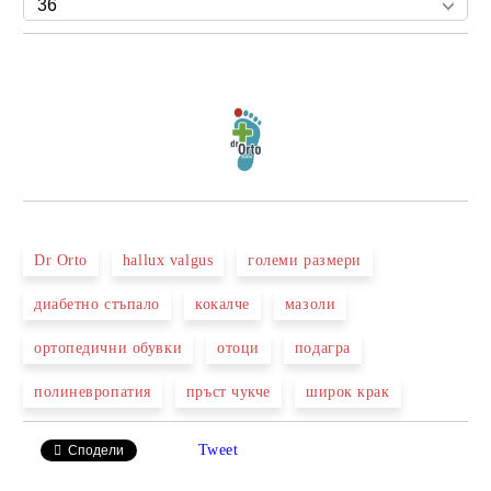
Добави в желани
Dr Orto
hallux valgus
големи размери
диабетно стъпало
кокалче
мазоли
ортопедични обувки
отоци
подагра
полиневропатия
пръст чукче
широк крак
Tweet
Сподели