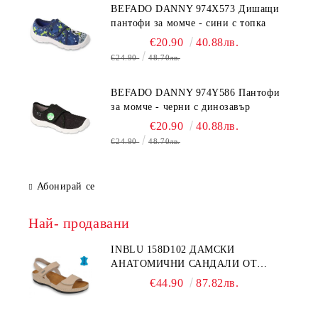
BEFADO DANNY 974X573 Дишащи
пантофи за момче - сини с топка
€20.90
40.88лв.
€24.90
48.70лв.
BEFADO DANNY 974Y586 Пантофи
за момче - черни с динозавър
€20.90
40.88лв.
€24.90
48.70лв.
Абонирай се
Най- продавани
INBLU 158D102 ДАМСКИ
АНАТОМИЧНИ САНДАЛИ ОТ
ЕСТЕСТВЕНА КОЖА, БЕЖОВИ
€44.90
87.82лв.