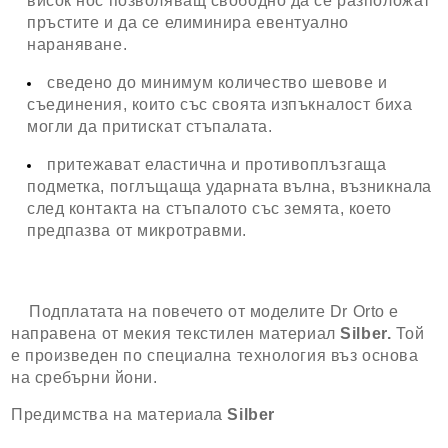
висок нос позволяващ свободно да се разположат
пръстите и да се елиминира евентуално
нараняване.
сведено до минимум количество шевове и
съединения, които със своята изпъкналост биха
могли да притискат стъпалата.
притежават еластична и противоплъзгаща
подметка, поглъщаща ударната вълна, възникнала
след контакта на стъпалото със земята, което
предпазва от микротравми.
Подплатата на повечето от моделите Dr Orto е
направена от мекия текстилен материал
Silber.
Той
е произведен по специална технология въз основа
на сребърни йони.
Предимства на материала
Silber