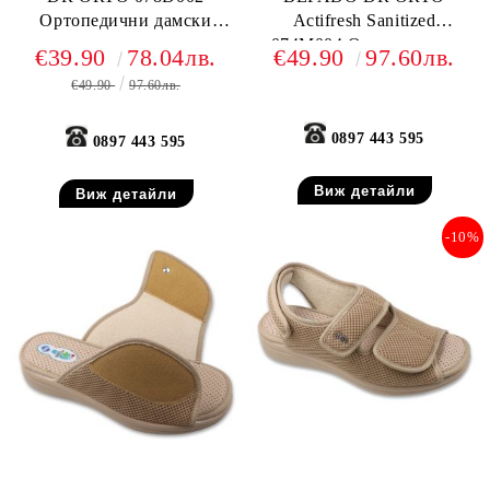
Ортопедични дамски
Actifresh Sanitized
чехли за много отекъл
074M004 Ортопедични
€39.90
78.04лв.
€49.90
97.60лв.
крак, Сини
обувки с лепки, Черни
€49.90
97.60лв.
0897 443 595
0897 443 595
Виж детайли
Виж детайли
-10%