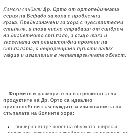
Дамски сандали
Др. Орто от ортопедичната
серия на Бефадо за хора с проблемни
крака
.
П
редназначени за хора с чувствителни
стъпала, в това число страдащи от синдром
на диабетното стъпало, а също така и
засегнати от ревматоидни промени на
стъпалата, с деформирани пръсти hallux
valgus и изменения в метатарзалната област.
Формите и размерите на вътрешността на
продуктите на Др. Орто са идеално
приспособени към нуждите и изискванията на
стъпалата на болните хора:
обширна вътрешност на обувката, широк и