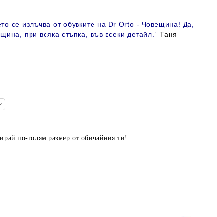
то се излъчва от обувките на Dr Orto - Човещина! Да,
ещина, при всяка стъпка, във всеки детайл
.“
Таня
ирай по-голям размер от обичайния ти!
Добави в желани