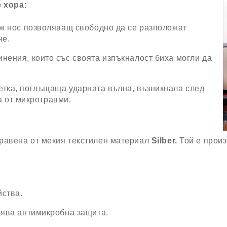
 хора:
к нос позволяващ свободно да се разположат
не.
нения, които със своята изпъкналост биха могли да
тка, поглъщаща ударната вълна, възникнала след
а от микротравми.
равена от мекия текстилен материал
Silber.
Той е прои
йства.
рява антимикробна защита.