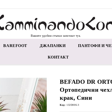
Вашите удобни стъпки започват тук.
BAREFOOT
ДЖАПАНКИ
ПАНТОФИ И ЧЕ
КОНТАКТ
BEFADO DR ORTO
Ортопедични чех
крак, Сини
Код:
132D006-3