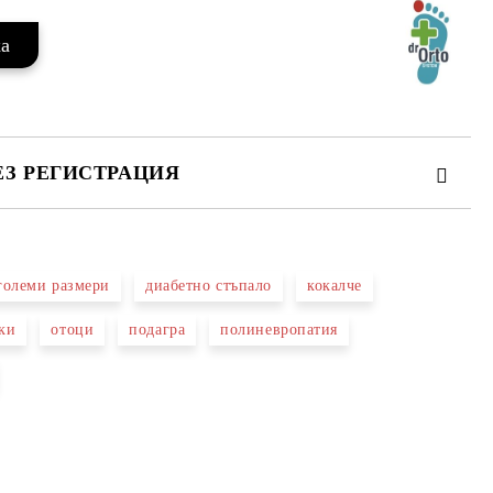
ЕЗ РЕГИСТРАЦИЯ
големи размери
диабетно стъпало
кокалче
те на работния ден.
ки
отоци
подагра
полиневропатия