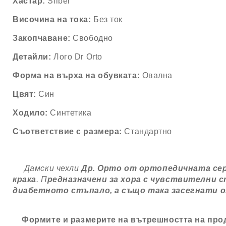
Хастар:
Silber
Височина на тока:
Без ток
Закопчаване:
Свободно
Детайли:
Лого Dr Orto
Форма на върха на обувката:
Овална
Цвят:
Син
Ходило:
Синтетика
Съответствие с размера:
Стандартно
Дамски чехли
Др. Орто от ортопедичната сер
крака
.
П
редназначени за хора с чувствителни 
диабетното стъпало, а също така засегнати 
Формите и размерите на вътрешността на проду