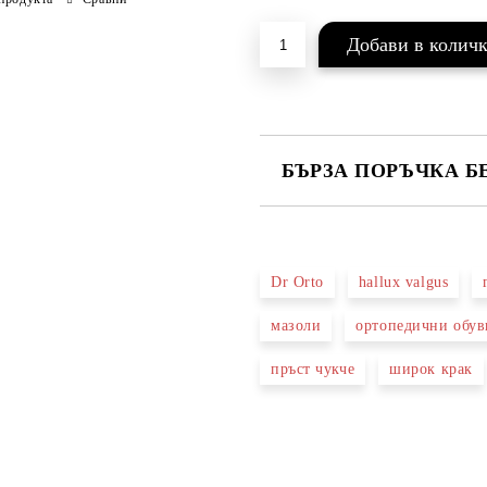
БЪРЗА ПОРЪЧКА Б
САМО ПОПЪЛНЕТЕ 2 ПОЛЕТА
Dr Orto
hallux valgus
Ние ще се свържем с вас в рамки
мазоли
ортопедични обув
пръст чукче
широк крак