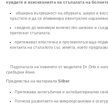
нуждите и изискванията на стъпалата на болните
обширна вътрешност на обувката, широк и висо
пръстите и да се елиминира евентуално наранява
сведено до минимум количество шевове и съеди
притискат стъпалата.
притежават еластична и противоплъзгаща подме
контакта на стъпалото със земята, което предпазв
Подплатата на повечето от моделите Dr Orto е нап
сребърни йони.
Предимства на материала
Silber
Притежава антигъбични и антибактериални сво
Потиска развитието на микроорганизми и осигу