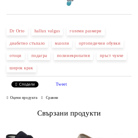
Dr Orto
hallux valgus
големи размери
диабетно стъпало
мазоли
ортопедични обувки
отоци
подагра
полиневропатия
пръст чукче
широк крак
Tweet
Сподели
Оцени продукта
Сравни
Свързани продукти