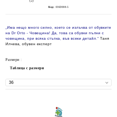
(2)
Код:
036D008-5
„
Има нещо много силно, което се излъчва от обувките
на Dr Orto - Човещина! Да, това са обувки пълни с
човещина, при всяка стъпка, във всеки детайл
.“
Таня
Илчева, обувен експерт
Размери :
Таблица с размери
Добави в желани