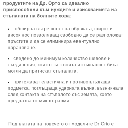
продуктите на Др. Орто са идеално
приспособени към нуждите и изискванията на
стъпалата на болните хора:
обширна вътрешност на обувката, широк и
висок нос позволяващ свободно да се разположат
пръстите и да се елиминира евентуално
нараняване.
сведено до минимум количество шевове и
съединения, които със своята изпъкналост биха
могли да притискат стъпалата.
притежават еластична и противоплъзгаща
подметка, поглъщаща ударната вълна, възникнала
след контакта на стъпалото със земята, което
предпазва от микротравми.
Подплатата на повечето от моделите Dr Orto е