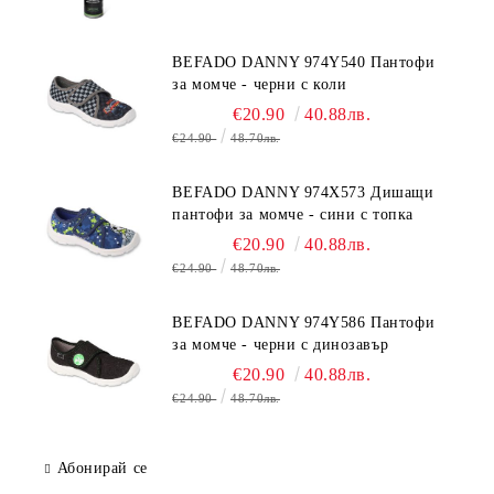
BEFADO DANNY 974Y540 Пантофи
за момче - черни с коли
€20.90
40.88лв.
€24.90
48.70лв.
BEFADO DANNY 974X573 Дишащи
пантофи за момче - сини с топка
€20.90
40.88лв.
€24.90
48.70лв.
BEFADO DANNY 974Y586 Пантофи
за момче - черни с динозавър
€20.90
40.88лв.
€24.90
48.70лв.
Абонирай се