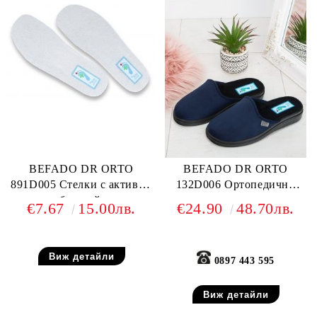
BEFADO DR ORTO
BEFADO DR ORTO
891D005 Стелки с активни
132D006 Ортопедични
сребърни йони
чехли за широк крак,
€7.67
15.00лв.
€24.90
48.70лв.
Сини
Виж детайли
0897 443 595
Виж детайли