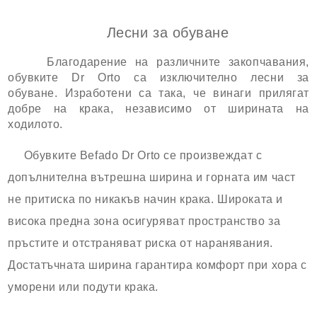
Лесни за обуване
Благодарение на различните закопчавания,
обувките Dr Orto са изключително лесни за
обуване.
Изработени са така, че винаги прилягат
добре на крака, независимо от ширината на
ходилото.
Обувките Befado Dr Orto се произвеждат с
допълнителна вътрешна ширина и горната им част
не притиска по никакъв начин крака. Широката и
висока предна зона осигуряват пространство за
пръстите и отстраняват риска от наранявания.
Достатъчната ширина гарантира комфорт при хора с
уморени или подути крака.