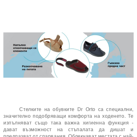
Стелките на обувките Dr Orto са специални,
значително подобряващи комфорта на ходенето. Те
изпълняват също така важна хигиенна функция -
дават възможност на стъпалата да дишат и
предпазват от спарвания. Облекчават местата с най-