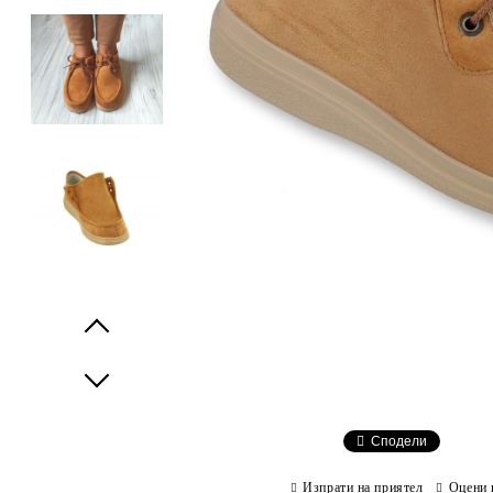
Prev
Next
Сподели
Изпрати на приятел
Оцени 