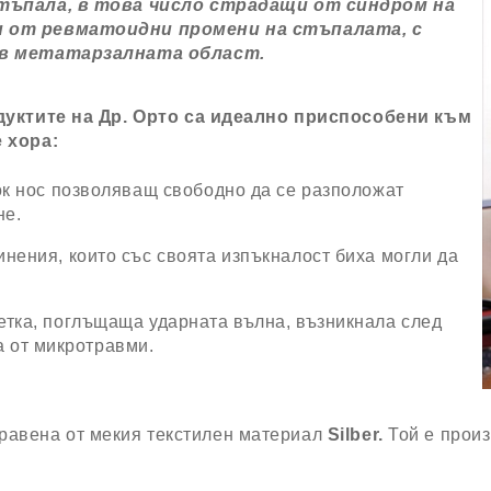
стъпала, в това число страдащи от синдром на
и от ревматоидни промени на стъпалата, с
я в метатарзалната област.
ктите на Др. Орто са идеално приспособени към
 хора:
к нос позволяващ свободно да се разположат
не.
нения, които със своята изпъкналост биха могли да
тка, поглъщаща ударната вълна, възникнала след
а от микротравми.
равена от мекия текстилен материал
Silber.
Той е прои