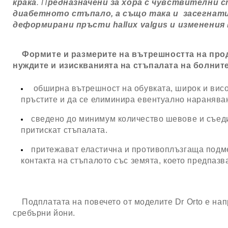
крака
.
П
редназначени за хора с чувствителни 
диабетното стъпало, а също така и засегнат
деформирани пръсти hallux valgus и изменени
Формите и размерите на вътрешността на проду
нуждите и изискванията на стъпалата на болните
обширна вътрешност на обувката, широк и висо
пръстите и да се елиминира евентуално наранява
сведено до минимум количество шевове и съеди
притискат стъпалата.
притежават еластична и противоплъзгаща подме
контакта на стъпалото със земята, което предпазв
Подплатата на повечето от моделите Dr Orto е нап
сребърни йони.