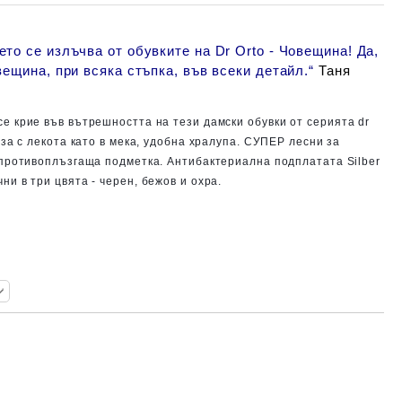
то се излъчва от обувките на Dr Orto - Човещина! Да,
вещина, при всяка стъпка, във всеки детайл
.“
Таня
се крие във вътрешността на тези дамски обувки от серията dr
за с лекота като в мека, удобна хралупа. СУПЕР лесни за
противоплъзгаща подметка. Антибактериална подплатата Silber
ни в три цвята - черен, бежов и охра.