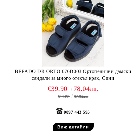
BEFADO DR ORTO 676D003 Ортопедични дамски
сандали за много отекъл крак, Сини
€39.90
78.04лв.
€44.90
87.82лв.
0897 443 595
Виж детайли