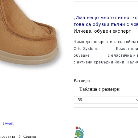
„
Има нещо много силно, кое
това са обувки пълни с чо
Илчева, обувен експерт
Няма да повярвате какъв обем 
????
????
????
Orto System.
Кракът вли
????
????
????
обуване
с еластична и 
с активни сребърни йони. Налич
Размери :
Таблица с размери
Добави в желани
Tweet
продукта
Сравни