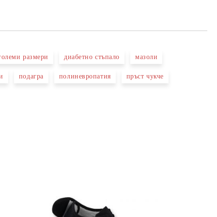
големи размери
диабетно стъпало
мазоли
и
подагра
полиневропатия
пръст чукче