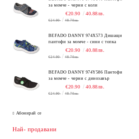
за момче - черни с коли
€20.90
40.88лв.
€24.90
48.70лв.
BEFADO DANNY 974X573 Дишащи
пантофи за момче - сини с топка
€20.90
40.88лв.
€24.90
48.70лв.
BEFADO DANNY 974Y586 Пантофи
за момче - черни с динозавър
€20.90
40.88лв.
€24.90
48.70лв.
Абонирай се
Най- продавани