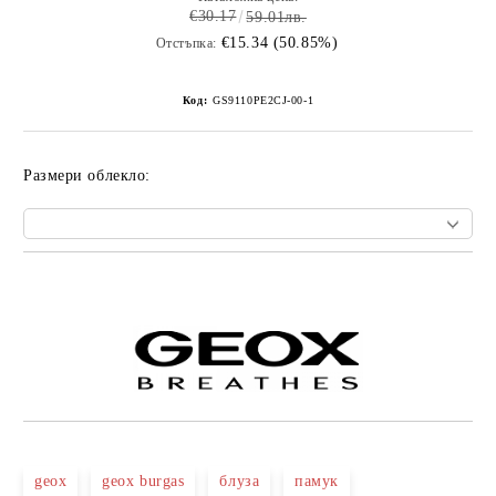
€30.17
59.01лв.
€15.34 (50.85%)
Отстъпка:
Код:
GS9110РЕ2CJ-00-1
Размери облекло:
Добави в желани
geox
geox burgas
блуза
памук