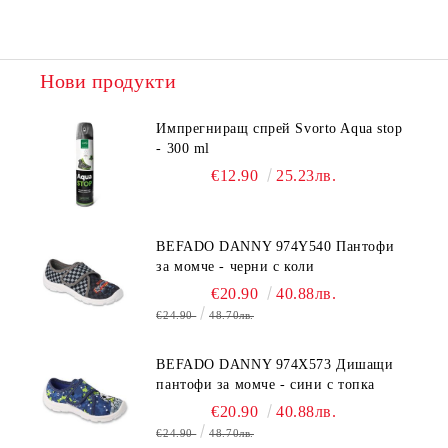
Нови продукти
Импрегниращ спрей Svorto Aqua stop
- 300 ml
€12.90
25.23лв.
BEFADO DANNY 974Y540 Пантофи
за момче - черни с коли
€20.90
40.88лв.
€24.90
48.70лв.
BEFADO DANNY 974X573 Дишащи
пантофи за момче - сини с топка
€20.90
40.88лв.
€24.90
48.70лв.