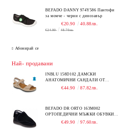
BEFADO DANNY 974Y586 Пантофи
за момче - черни с динозавър
€20.90
40.88лв.
€24.90
48.70лв.
Абонирай се
Най- продавани
INBLU 158D102 ДАМСКИ
АНАТОМИЧНИ САНДАЛИ ОТ
ЕСТЕСТВЕНА КОЖА, БЕЖОВИ
€44.90
87.82лв.
BEFADO DR ORTO 163M002
ОРТОПЕДИЧНИ МЪЖКИ ОБУВКИ
ЗА ГИПСИРАН ИЛИ СВРЪХ
€49.90
97.60лв.
ОТЕКЪЛ КРАК