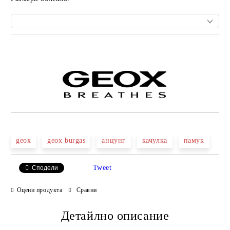
Добави в желани
geox
geox burgas
анцунг
качулка
памук
Tweet
Сподели
Оцени продукта
Сравни
Детайлно описание