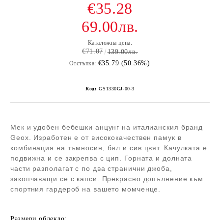
€35.28
69.00лв.
Каталожна цена:
€71.07
139.00лв.
€35.79 (50.36%)
Отстъпка:
Код:
GS1330GJ-00-3
Мек и удобен бебешки анцунг на италианския бранд
Geox. Изработен е от висококачествен памук в
комбинация на тъмносин, бял и сив цвят. Качулката е
подвижна и се закрепва с цип. Горната и долната
части разполагат с по два странични джоба,
закопчаващи се с капси. Прекрасно допълнение към
спортния гардероб на вашето момченце.
Размери облекло: