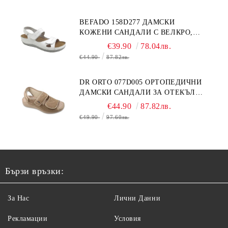
BEFADO 158D277 ДАМСКИ
КОЖЕНИ САНДАЛИ С ВЕЛКРО,
БЕЛИ
€39.90
78.04лв.
€44.90
87.82лв.
DR ORTO 077D005 ОРТОПЕДИЧНИ
ДАМСКИ САНДАЛИ ЗА ОТЕКЪЛ
КРАК, БЕЖОВИ
€44.90
87.82лв.
€49.90
97.60лв.
Бързи връзки:
За Нас
Лични Данни
Рекламации
Условия