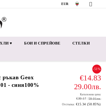
EUR
ХЛИ ♥
БОИ И СПРЕЙОВЕ
СТЕЛКИ
-51%
€14.83
с ръкав Geox
01 - синя100%
29.00лв.
Каталожна цена:
€30.17
59.01лв.
€15.34 (50.85%)
Отстъпка: