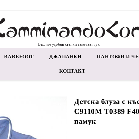
Вашите удобни стъпки започват тук.
BAREFOOT
ДЖАПАНКИ
ПАНТОФИ И ЧЕ
КОНТАКТ
Детска блуза с къ
C9110M T0389 F40
памук