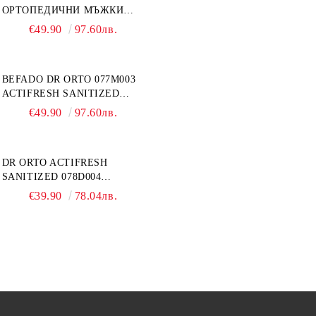
ОРТОПЕДИЧНИ МЪЖКИ
ОБУВКИ ЗА ГИПСИРАН ИЛИ
€49.90
97.60лв.
СВРЪХ ОТЕКЪЛ КРАК
BEFADO DR ORTO 077M003
ACTIFRESH SANITIZED
ОРТОПЕДИЧНИ САНДАЛИ
€49.90
97.60лв.
ЗА ОТЕКЪЛ КРАК, СИВИ
DR ORTO ACTIFRESH
SANITIZED 078D004
ОРТОПЕДИЧНИ ДАМСКИ
€39.90
78.04лв.
ЧЕХЛИ ЗА МНОГО ОТЕКЪЛ
КРАК, БЕЖОВИ