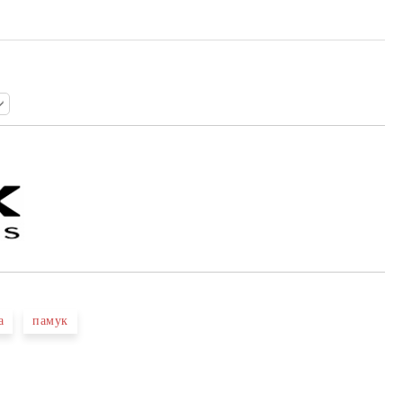
а
памук