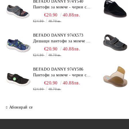
BEFADO DANNY 974Y540
Пантофи за момче - черни с
коли
€20.90
40.88лв.
€24.90
48.70лв.
BEFADO DANNY 974X573
Дишащи пантофи за момче -
сини с топка
€20.90
40.88лв.
€24.90
48.70лв.
BEFADO DANNY 974Y586
Пантофи за момче - черни с
динозавър
€20.90
40.88лв.
€24.90
48.70лв.
Абонирай се