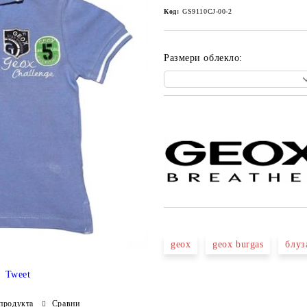
Код:
GS9110CJ-00-2
Размери облекло:
Добави в желани
geox
geox burgas
блуз
Tweet
продукта
Сравни