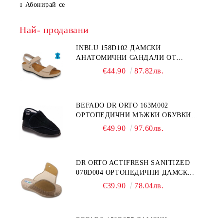
Абонирай се
Най- продавани
INBLU 158D102 ДАМСКИ
АНАТОМИЧНИ САНДАЛИ ОТ
ЕСТЕСТВЕНА КОЖА, БЕЖОВИ
€44.90
87.82лв.
BEFADO DR ORTO 163M002
ОРТОПЕДИЧНИ МЪЖКИ ОБУВКИ
ЗА ГИПСИРАН ИЛИ СВРЪХ
€49.90
97.60лв.
ОТЕКЪЛ КРАК
DR ORTO ACTIFRESH SANITIZED
078D004 ОРТОПЕДИЧНИ ДАМСКИ
ЧЕХЛИ ЗА МНОГО ОТЕКЪЛ КРАК,
€39.90
78.04лв.
БЕЖОВИ