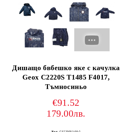
Дишащо бвбешко яке с качулка
Geox C2220S T1485 F4017,
Тъмносиньо
€91.52
179.00лв.
Код:
GS2200SJ-00-5