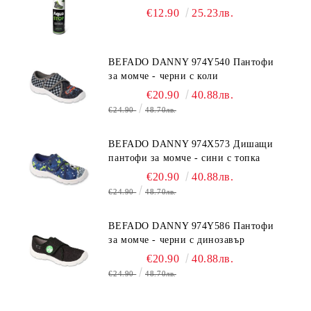
€12.90
25.23лв.
BEFADO DANNY 974Y540 Пантофи
за момче - черни с коли
€20.90
40.88лв.
€24.90
48.70лв.
BEFADO DANNY 974X573 Дишащи
пантофи за момче - сини с топка
€20.90
40.88лв.
€24.90
48.70лв.
BEFADO DANNY 974Y586 Пантофи
за момче - черни с динозавър
€20.90
40.88лв.
€24.90
48.70лв.