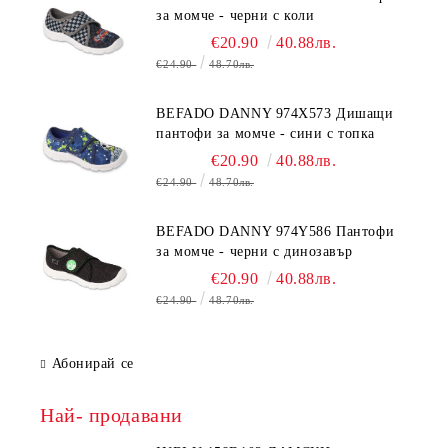
за момче - черни с коли
€20.90
40.88лв.
€24.90
48.70лв.
BEFADO DANNY 974X573 Дишащи
пантофи за момче - сини с топка
€20.90
40.88лв.
€24.90
48.70лв.
BEFADO DANNY 974Y586 Пантофи
за момче - черни с динозавър
€20.90
40.88лв.
€24.90
48.70лв.
Абонирай се
Най- продавани