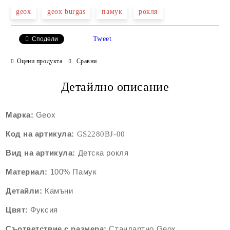
geox
geox burgas
памук
рокля
Tweet
Сподели
Оцени продукта
Сравни
Детайлно описание
Марка:
Geox
Код на артикула:
GS2280B
J-00
Вид на артикула:
Детскa рокля
Материал:
100% Памук
Детайли:
Камъни
Цвят:
Фуксия
Съответствие с размера:
Стандартно Geox