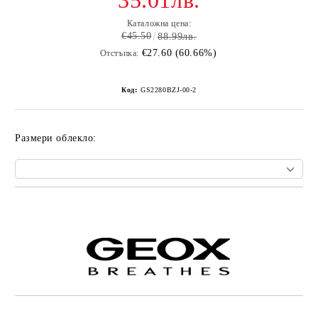
35.01лв.
Каталожна цена:
€45.50
88.99лв.
€27.60 (60.66%)
Отстъпка:
Код:
GS2280BZJ-00-2
Размери облекло:
Добави в желани