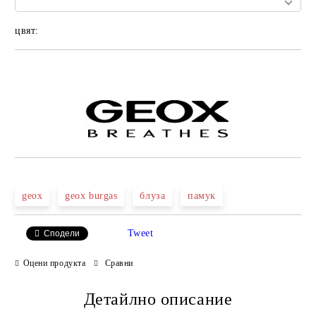
цвят:
Добави в желани
geox
geox burgas
блуза
памук
Tweet
Сподели
Оцени продукта
Сравни
Детайлно описание