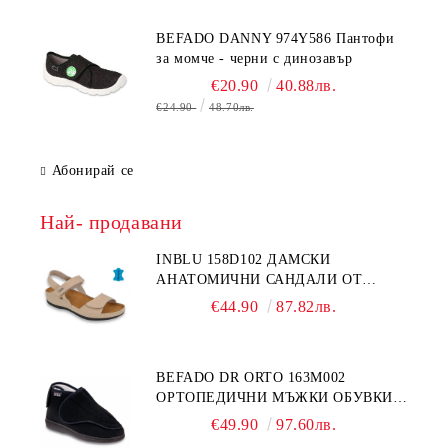
BEFADO DANNY 974Y586 Пантофи
за момче - черни с динозавър
€20.90
40.88лв.
€24.90
48.70лв.
Абонирай се
Най- продавани
INBLU 158D102 ДАМСКИ
АНАТОМИЧНИ САНДАЛИ ОТ
ЕСТЕСТВЕНА КОЖА, БЕЖОВИ
€44.90
87.82лв.
BEFADO DR ORTO 163M002
ОРТОПЕДИЧНИ МЪЖКИ ОБУВКИ
ЗА ГИПСИРАН ИЛИ СВРЪХ
€49.90
97.60лв.
ОТЕКЪЛ КРАК