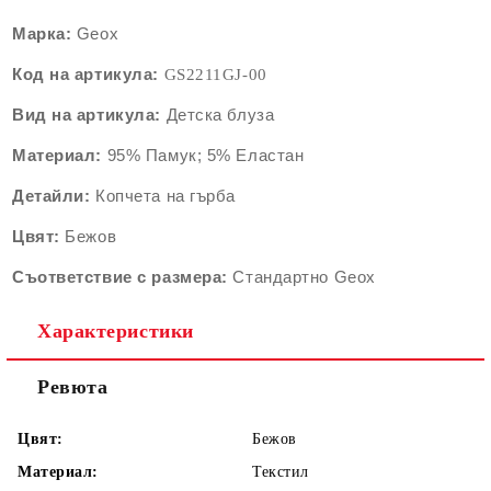
Марка:
Geox
Код на артикула:
GS2211G
J-00
Вид на артикула:
Детскa блуза
Материал:
95% Памук; 5% Еластан
Детайли:
Копчета на гърба
Цвят:
Бежов
Съответствие с размера:
Стандартно Geox
Характеристики
Ревюта
Цвят:
Бежов
Материал:
Текстил