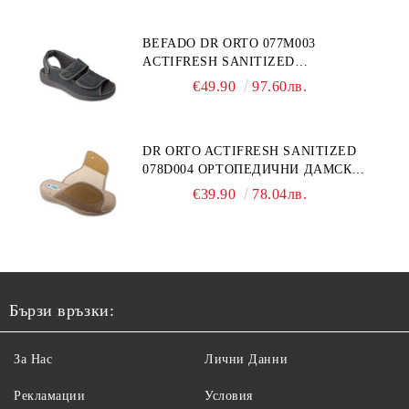
BEFADO DR ORTO 077M003
ACTIFRESH SANITIZED
ОРТОПЕДИЧНИ САНДАЛИ ЗА
€49.90
97.60лв.
ОТЕКЪЛ КРАК, СИВИ
DR ORTO ACTIFRESH SANITIZED
078D004 ОРТОПЕДИЧНИ ДАМСКИ
ЧЕХЛИ ЗА МНОГО ОТЕКЪЛ КРАК,
€39.90
78.04лв.
БЕЖОВИ
Бързи връзки:
За Нас
Лични Данни
Рекламации
Условия