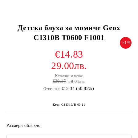
Детска блуза за момиче Geox
C1310B T0600 F1001
-51%
€14.83
29.00лв.
Каталожна цена:
€30.17
59.01лв.
€15.34 (50.85%)
Отстъпка:
Код:
GS1310JB-00-11
Размери облекло: