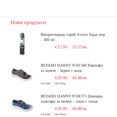
Нови продукти
Импрегниращ спрей Svorto Aqua stop
- 300 ml
€12.90
25.23лв.
BEFADO DANNY 974Y540 Пантофи
за момче - черни с коли
€20.90
40.88лв.
€24.90
48.70лв.
BEFADO DANNY 974X573 Дишащи
пантофи за момче - сини с топка
€20.90
40.88лв.
€24.90
48.70лв.