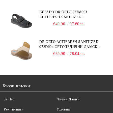
BEFADO DR ORTO 077M003
ACTIFRESH SANITIZED
ОРТОПЕДИЧНИ САНДАЛИ ЗА
€49.90
97.60лв.
ОТЕКЪЛ КРАК, СИВИ
DR ORTO ACTIFRESH SANITIZED
078D004 ОРТОПЕДИЧНИ ДАМСКИ
ЧЕХЛИ ЗА МНОГО ОТЕКЪЛ КРАК,
€39.90
78.04лв.
БЕЖОВИ
Бързи връзки:
За Нас
Лични Данни
Рекламации
Условия