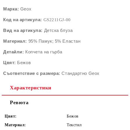
Марка:
Geox
Код на артикула:
GS2211G
J-00
Вид на артикула:
Детскa блуза
Материал:
95% Памук; 5% Еластан
Детайли:
Копчета на гърба
Цвят:
Бежов
Съответствие с размера:
Стандартно Geox
Характеристики
Ревюта
Цвят:
Бежов
Материал:
Текстил