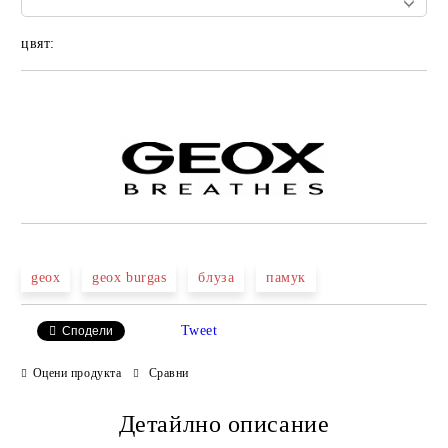
цвят:
Добави в желани
geox
geox burgas
блуза
памук
Tweet
Сподели
Оцени продукта
Сравни
Детайлно описание