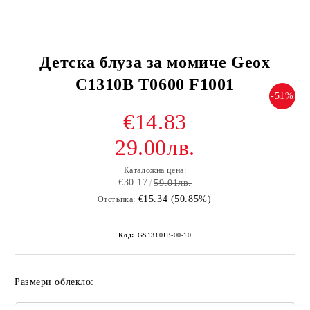
Детска блуза за момиче Geox
C1310B T0600 F1001
-51%
€14.83
29.00лв.
Каталожна цена:
€30.17
59.01лв.
€15.34 (50.85%)
Отстъпка:
Код:
GS1310JB-00-10
Размери облекло: