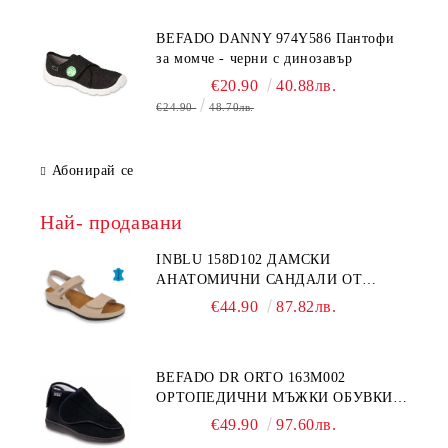
BEFADO DANNY 974Y586 Пантофи
за момче - черни с динозавър
€20.90
40.88лв.
€24.90
48.70лв.
Абонирай се
Най- продавани
INBLU 158D102 ДАМСКИ
АНАТОМИЧНИ САНДАЛИ ОТ
ЕСТЕСТВЕНА КОЖА, БЕЖОВИ
€44.90
87.82лв.
BEFADO DR ORTO 163M002
ОРТОПЕДИЧНИ МЪЖКИ ОБУВКИ
ЗА ГИПСИРАН ИЛИ СВРЪХ
€49.90
97.60лв.
ОТЕКЪЛ КРАК