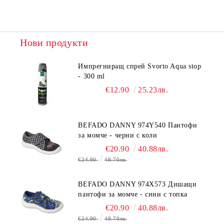
Нови продукти
Импрегниращ спрей Svorto Aqua stop
- 300 ml
€12.90
25.23лв.
BEFADO DANNY 974Y540 Пантофи
за момче - черни с коли
€20.90
40.88лв.
€24.90
48.70лв.
BEFADO DANNY 974X573 Дишащи
пантофи за момче - сини с топка
€20.90
40.88лв.
€24.90
48.70лв.