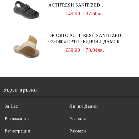
ACTIFRESH SANITIZED
ОРТОПЕДИЧНИ САНДАЛИ ЗА
€49.90
97.60лв.
ОТЕКЪЛ КРАК, СИВИ
DR ORTO ACTIFRESH SANITIZED
078D004 ОРТОПЕДИЧНИ ДАМСКИ
ЧЕХЛИ ЗА МНОГО ОТЕКЪЛ КРАК,
€39.90
78.04лв.
БЕЖОВИ
Бързи връзки:
За Нас
Лични Данни
Рекламации
Условия
Регистрация
Размери