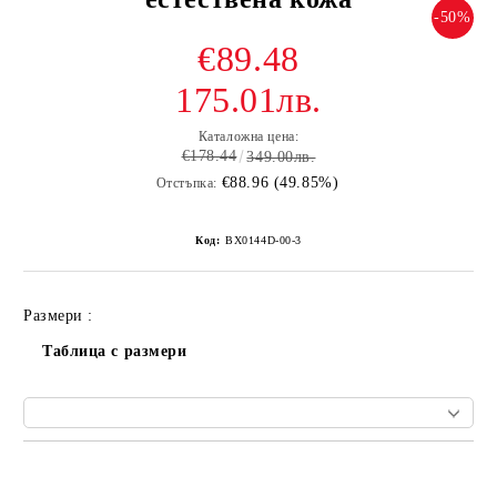
-50%
€89.48
175.01лв.
Каталожна цена:
€178.44
349.00лв.
€88.96 (49.85%)
Отстъпка:
Код:
BX0144D-00-3
Размери :
Таблица с размери
Добави в желани