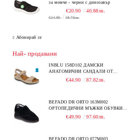
за момче - черни с динозавър
€20.90
40.88лв.
€24.90
48.70лв.
Абонирай се
Най- продавани
INBLU 158D102 ДАМСКИ
АНАТОМИЧНИ САНДАЛИ ОТ
ЕСТЕСТВЕНА КОЖА, БЕЖОВИ
€44.90
87.82лв.
BEFADO DR ORTO 163M002
ОРТОПЕДИЧНИ МЪЖКИ ОБУВКИ
ЗА ГИПСИРАН ИЛИ СВРЪХ
€49.90
97.60лв.
ОТЕКЪЛ КРАК
BEFADO DR ORTO 077M003