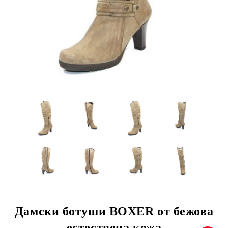
Дамски ботуши BOXER от бежова
естествена кожа