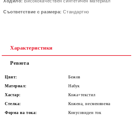
Ходило:
Висококачествен синтетичен материал
Съответствие с размера:
Стандартно
Характеристики
Ревюта
Цвят:
Бежов
Материал:
Набук
Хастар:
Кожа+текстил
Стелка:
Кожена, несменянема
Форма на тока:
Конусовиден ток