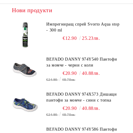
Нови продукти
Импрегниращ спрей Svorto Aqua stop
- 300 ml
€12.90
25.23лв.
BEFADO DANNY 974Y540 Пантофи
за момче - черни с коли
€20.90
40.88лв.
€24.90
48.70лв.
BEFADO DANNY 974X573 Дишащи
пантофи за момче - сини с топка
€20.90
40.88лв.
€24.90
48.70лв.
BEFADO DANNY 974Y586 Пантофи