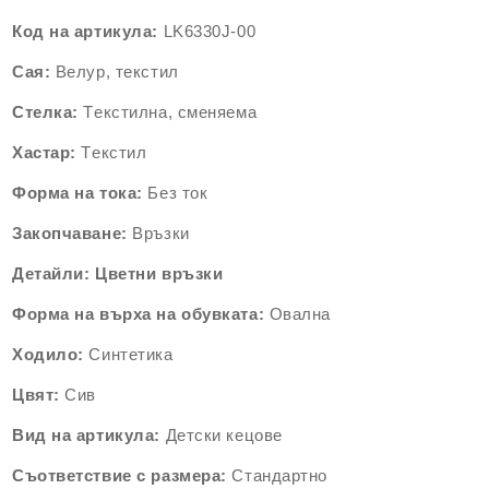
Код на артикула:
LK6330J-00
Сая:
Велур, текстил
Стелка:
Tекстилна,
сменяема
Хастар:
Tекстил
Форма на тока:
Без ток
Закопчаване:
Връзки
Детайли:
Цветни връзки
Форма на върха на обувката:
Овална
Ходило:
Синтетика
Цвят:
Сив
Вид на артикула:
Детски кецове
Съответствие с размера:
Стандартно