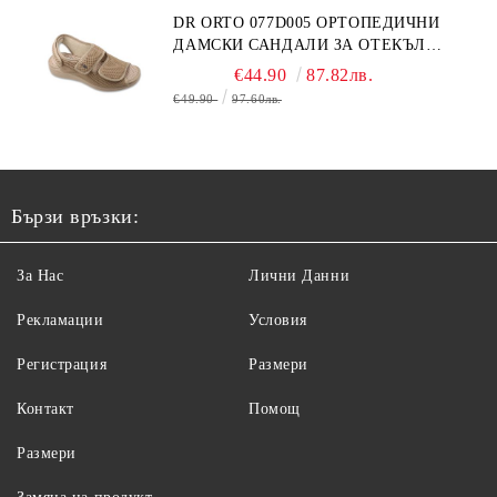
DR ORTO 077D005 ОРТОПЕДИЧНИ
ДАМСКИ САНДАЛИ ЗА ОТЕКЪЛ
КРАК, БЕЖОВИ
€44.90
87.82лв.
€49.90
97.60лв.
Бързи връзки:
За Нас
Лични Данни
Рекламации
Условия
Регистрация
Размери
Контакт
Помощ
Размери