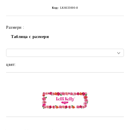
Код:
LK6633000-8
Размери :
Таблица с размери
цвят:
Добави в желани