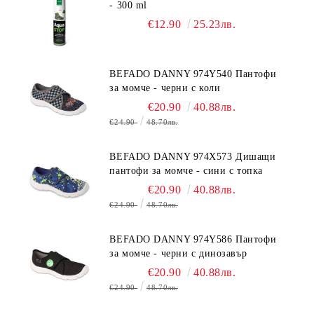
- 300 ml
€12.90
25.23лв.
BEFADO DANNY 974Y540 Пантофи
за момче - черни с коли
€20.90
40.88лв.
€24.90
48.70лв.
BEFADO DANNY 974X573 Дишащи
пантофи за момче - сини с топка
€20.90
40.88лв.
€24.90
48.70лв.
BEFADO DANNY 974Y586 Пантофи
за момче - черни с динозавър
€20.90
40.88лв.
€24.90
48.70лв.