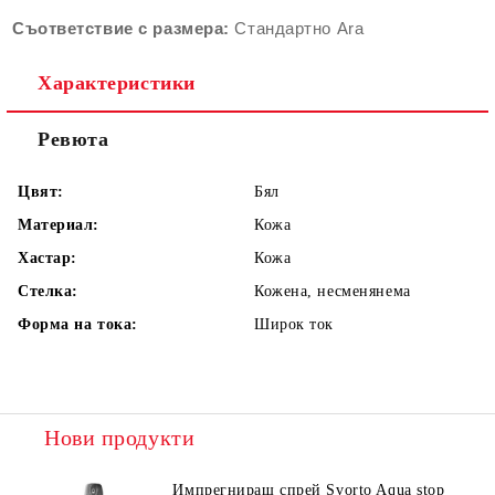
Съответствие с размера:
Стандартно Ara
Характеристики
Ревюта
Цвят:
Бял
Материал:
Кожа
Хастар:
Кожа
Стелка:
Кожена, несменянема
Форма на тока:
Широк ток
Нови продукти
Импрегниращ спрей Svorto Aqua stop