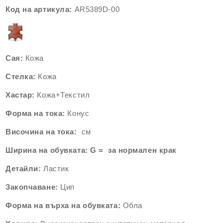
Код на артикула:
AR5389
D-00
Сая:
Кожа
Стелка:
Кожа
Хастар:
Кожа+
Текстил
Форма на тока:
Конус
Височина на тока:
см
Ширина на обувка
та: G = за нормален крак
Детайли:
Ластик
Закопчаване:
Цип
Форма на върха на обувката:
Обла