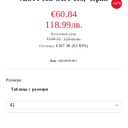
-64%
€60.84
118.99лв.
Каталожна цена:
€168.22
329.01лв.
€107.38 (63.83%)
Отстъпка:
Код:
AR5389D-00-1
Размери :
Таблица с размери
Добави в желани