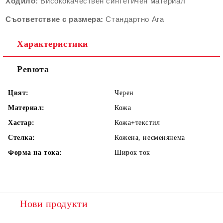
Ходило:
Висококачествен синтетичен материал
Съответствие с размера:
Стандартно Ara
Характеристики
Ревюта
Цвят:
Черен
Материал:
Кожа
Хастар:
Кожа+текстил
Стелка:
Кожена, несменянема
Форма на тока:
Широк ток
Нови продукти