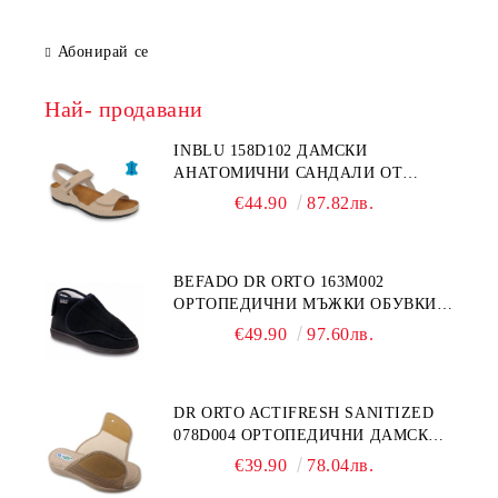
Абонирай се
Най- продавани
INBLU 158D102 ДАМСКИ
АНАТОМИЧНИ САНДАЛИ ОТ
ЕСТЕСТВЕНА КОЖА, БЕЖОВИ
€44.90
87.82лв.
BEFADO DR ORTO 163M002
ОРТОПЕДИЧНИ МЪЖКИ ОБУВКИ
ЗА ГИПСИРАН ИЛИ СВРЪХ
€49.90
97.60лв.
ОТЕКЪЛ КРАК
DR ORTO ACTIFRESH SANITIZED
078D004 ОРТОПЕДИЧНИ ДАМСКИ
ЧЕХЛИ ЗА МНОГО ОТЕКЪЛ КРАК,
€39.90
78.04лв.
БЕЖОВИ