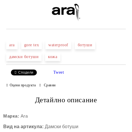
ara
gore tex
waterproof
ботуши
дамски ботуши
кожа
Tweet
Сподели
Оцени продукта
Сравни
Детайлно описание
Марка:
Ara
Вид на артикула:
Дамски ботуши