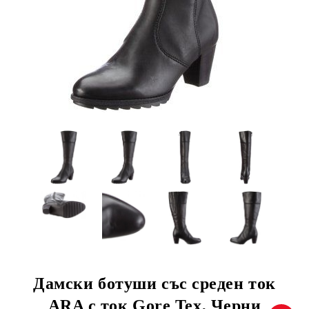
Дамски ботуши със среден ток
ARA с ток Gore Tex, Черни