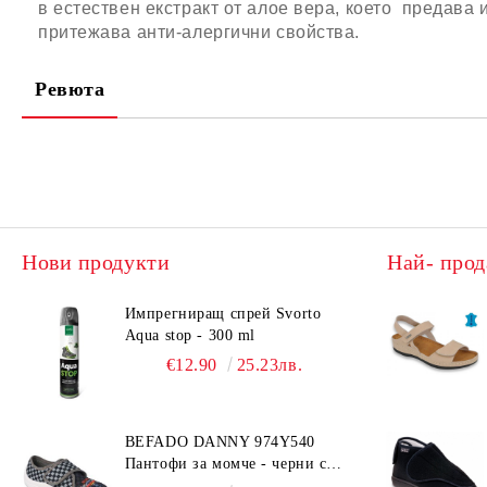
в естествен екстракт от алое вера, което предава
притежава анти-алергични свойства.
Ревюта
Нови продукти
Най- прод
Импрегниращ спрей Svorto
Aqua stop - 300 ml
€12.90
25.23лв.
BEFADO DANNY 974Y540
Пантофи за момче - черни с
коли