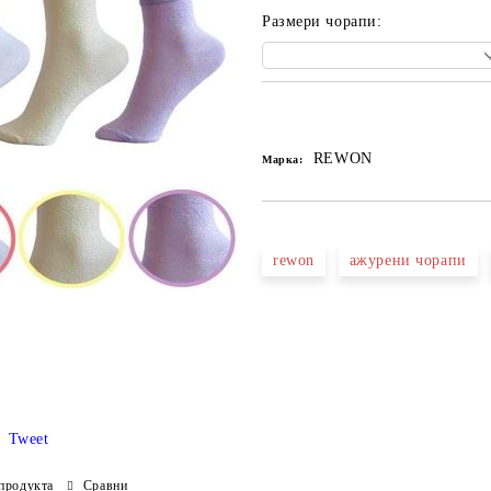
Размери чорапи:
Добави в желани
REWON
Марка:
rewon
ажурени чорапи
Tweet
продукта
Сравни