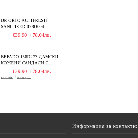
СВРЪХ ОТЕКЪЛ КРАК
DR ORTO ACTIFRESH
SANITIZED 078D004
ОРТОПЕДИЧНИ ДАМСКИ
€39.90
78.04лв.
ЧЕХЛИ ЗА МНОГО ОТЕКЪЛ
КРАК, БЕЖОВИ
BEFADO 158D277 ДАМСКИ
КОЖЕНИ САНДАЛИ С
ВЕЛКРО, БЕЛИ
€39.90
78.04лв.
€44.90
87.82лв.
Информация за контакти: