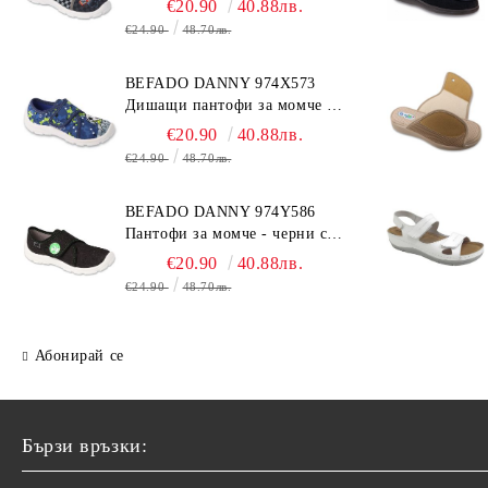
€20.90
40.88лв.
€24.90
48.70лв.
BEFADO DANNY 974X573
Дишащи пантофи за момче -
сини с топка
€20.90
40.88лв.
€24.90
48.70лв.
BEFADO DANNY 974Y586
Пантофи за момче - черни с
динозавър
€20.90
40.88лв.
€24.90
48.70лв.
Абонирай се
Бързи връзки: