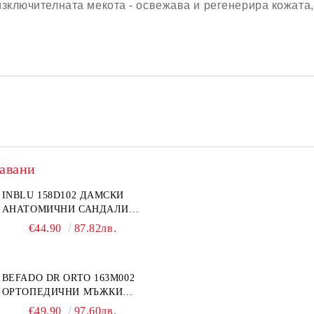
 изключителната мекота - освежава и регенерира кожата
авани
INBLU 158D102 ДАМСКИ
АНАТОМИЧНИ САНДАЛИ
ОТ ЕСТЕСТВЕНА КОЖА,
€44.90
87.82лв.
БЕЖОВИ
BEFADO DR ORTO 163M002
ОРТОПЕДИЧНИ МЪЖКИ
ОБУВКИ ЗА ГИПСИРАН ИЛИ
€49.90
97.60лв.