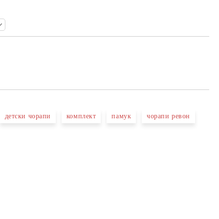
детски чорапи
комплект
памук
чорапи ревон