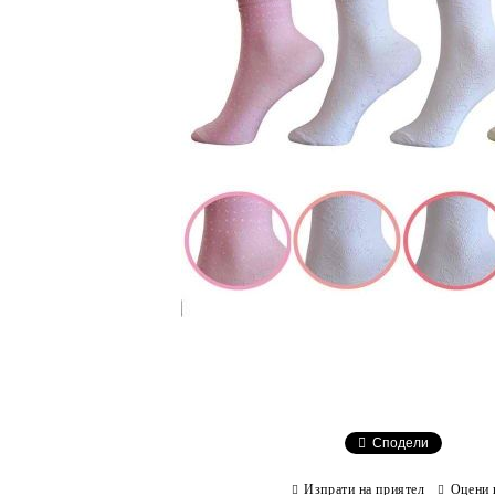
Сподели
Изпрати на приятел
Оцени 