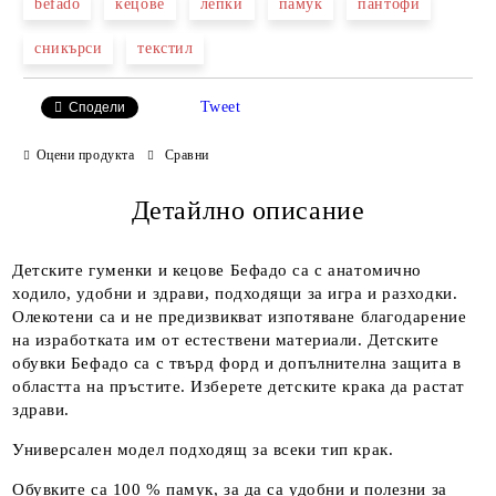
befado
кецове
лепки
памук
пантофи
сникърси
текстил
Ние ще се свържем с вас в рамките на работния ден.
Tweet
Сподели
Оцени продукта
Сравни
Детайлно описание
Детските гуменки и кецове Бефадо са с анатомично
ходило, удобни и здрави, подходящи за игра и разходки.
Олекотени са и не предизвикват изпотяване благодарение
на изработката им от естествени материали. Детските
обувки Бефадо са с твърд форд и допълнителна защита в
областта на пръстите. Изберете детските крака да растат
здрави.
Универсален модел подходящ за всеки тип крак.
Обувките са 100 % памук, за да са удобни и полезни за