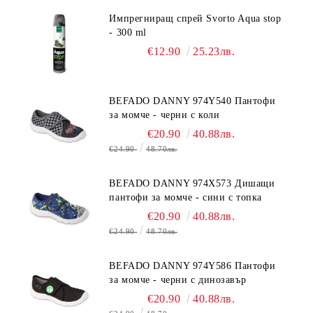
Импрегниращ спрей Svorto Aqua stop
- 300 ml
€12.90
25.23лв.
BEFADO DANNY 974Y540 Пантофи
за момче - черни с коли
€20.90
40.88лв.
€24.90
48.70лв.
BEFADO DANNY 974X573 Дишащи
пантофи за момче - сини с топка
€20.90
40.88лв.
€24.90
48.70лв.
BEFADO DANNY 974Y586 Пантофи
за момче - черни с динозавър
€20.90
40.88лв.