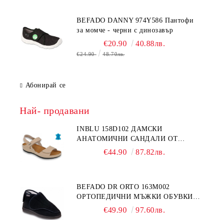
BEFADO DANNY 974Y586 Пантофи
за момче - черни с динозавър
€20.90
40.88лв.
€24.90
48.70лв.
Абонирай се
Най- продавани
INBLU 158D102 ДАМСКИ
АНАТОМИЧНИ САНДАЛИ ОТ
ЕСТЕСТВЕНА КОЖА, БЕЖОВИ
€44.90
87.82лв.
BEFADO DR ORTO 163M002
ОРТОПЕДИЧНИ МЪЖКИ ОБУВКИ
ЗА ГИПСИРАН ИЛИ СВРЪХ
€49.90
97.60лв.
ОТЕКЪЛ КРАК