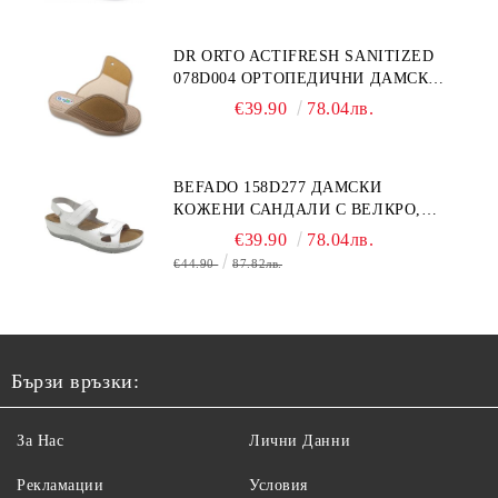
DR ORTO ACTIFRESH SANITIZED
078D004 ОРТОПЕДИЧНИ ДАМСКИ
ЧЕХЛИ ЗА МНОГО ОТЕКЪЛ КРАК,
€39.90
78.04лв.
БЕЖОВИ
BEFADO 158D277 ДАМСКИ
КОЖЕНИ САНДАЛИ С ВЕЛКРО,
БЕЛИ
€39.90
78.04лв.
€44.90
87.82лв.
Бързи връзки:
За Нас
Лични Данни
Рекламации
Условия