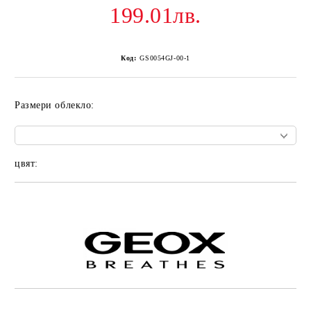
199.01лв.
Код:
GS0054GJ-00-1
Размери облекло:
цвят:
Добави в желани