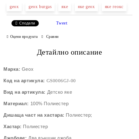
geox
geox burgas
яке
яке geox
яке геокс
Tweet
Сподели
Оцени продукта
Сравни
Детайлно описание
Марка:
Geox
Код на артикула:
GS0006G
J-00
Вид на артикула:
Детско яке
Материал:
100%
Полиестер
Дишаща част на хастара:
Полиестер;
Хастар:
Полиестер
Джобове:
Два външни джоба