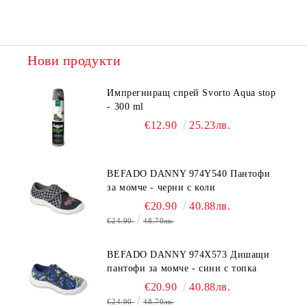
Нови продукти
Импрегниращ спрей Svorto Aqua stop
- 300 ml
€12.90
25.23лв.
BEFADO DANNY 974Y540 Пантофи
за момче - черни с коли
€20.90
40.88лв.
€24.90
48.70лв.
BEFADO DANNY 974X573 Дишащи
пантофи за момче - сини с топка
€20.90
40.88лв.
€24.90
48.70лв.