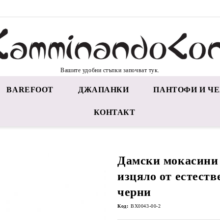
Вашите удобни стъпки започват тук.
BAREFOOT
ДЖАПАНКИ
ПАНТОФИ И ЧЕ
КОНТАКТ
Дамски мокасин
изцяло от естеств
черни
Код:
BX0043-00-2