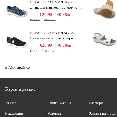
BEFADO DANNY 974X573
Дишащи пантофи за момче -
сини с топка
€20.90
40.88лв.
€24.90
48.70лв.
BEFADO DANNY 974Y586
Пантофи за момче - черни с
динозавър
€20.90
40.88лв.
€24.90
48.70лв.
Абонирай се
Бързи връзки:
За Нас
Лични Данни
Размери
Рекламации
Условия
Замяна на прод