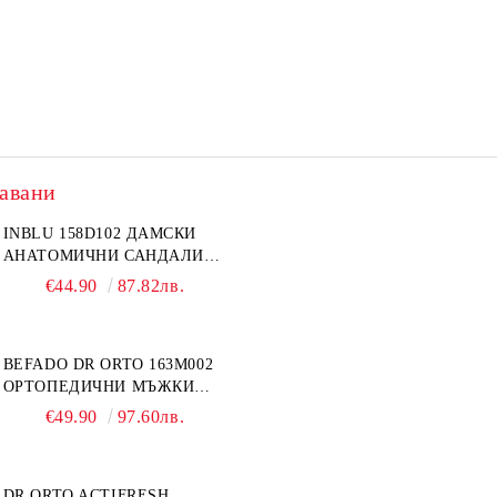
авани
INBLU 158D102 ДАМСКИ
АНАТОМИЧНИ САНДАЛИ
ОТ ЕСТЕСТВЕНА КОЖА,
€44.90
87.82лв.
БЕЖОВИ
BEFADO DR ORTO 163M002
ОРТОПЕДИЧНИ МЪЖКИ
ОБУВКИ ЗА ГИПСИРАН ИЛИ
€49.90
97.60лв.
СВРЪХ ОТЕКЪЛ КРАК
DR ORTO ACTIFRESH