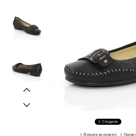
Prev
Next
Сподели
Изпрати на приятел
Оцени 