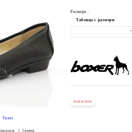
Размери :
Таблица с размери
Добави в желани
мокасини
Tweet
продукта
Сравни