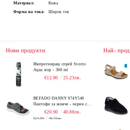
Материал:
Кожа
Форма на тока:
Широк ток
Нови продукти
Най- прод
Импрегниращ спрей Svorto
Aqua stop - 300 ml
€12.90
25.23лв.
BEFADO DANNY 974Y540
Пантофи за момче - черни с
коли
€20.90
40.88лв.
€24.90
48.70лв.