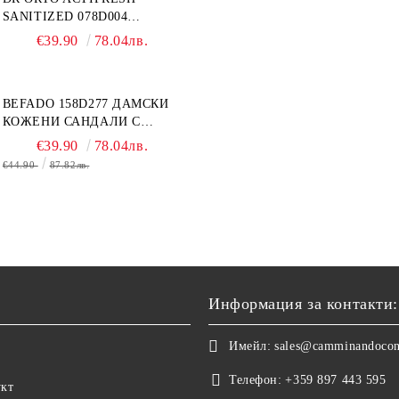
SANITIZED 078D004
ОРТОПЕДИЧНИ ДАМСКИ
€39.90
78.04лв.
ЧЕХЛИ ЗА МНОГО ОТЕКЪЛ
КРАК, БЕЖОВИ
BEFADO 158D277 ДАМСКИ
КОЖЕНИ САНДАЛИ С
ВЕЛКРО, БЕЛИ
€39.90
78.04лв.
€44.90
87.82лв.
Информация за контакти:
Имейл:
sales@camminandoco
Телефон:
+359 897 443 595
укт