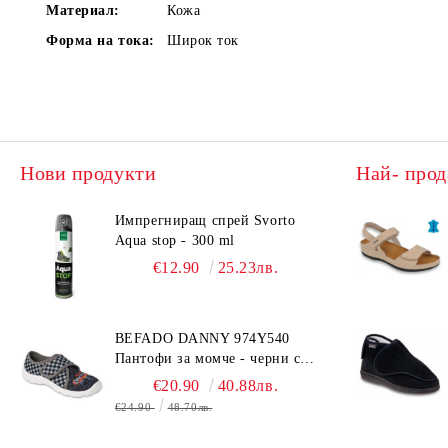
Материал:
Кожа
Форма на тока:
Широк ток
Нови продукти
Най- прод
Импрегниращ спрей Svorto
Aqua stop - 300 ml
€12.90
25.23лв.
BEFADO DANNY 974Y540
Пантофи за момче - черни с
коли
€20.90
40.88лв.
€24.90
48.70лв.