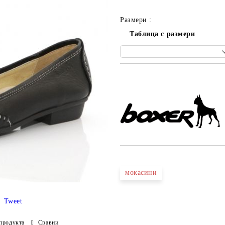
Размери :
Таблица с размери
Добави в желани
мокасини
Tweet
продукта
Сравни