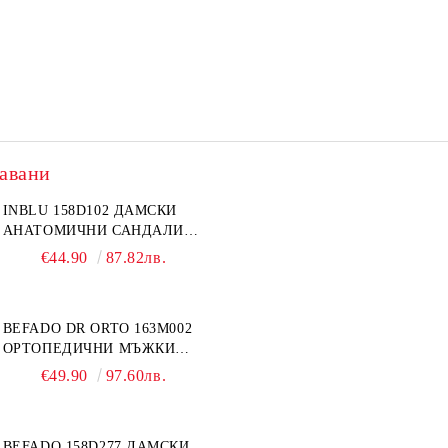
авани
INBLU 158D102 ДАМСКИ
АНАТОМИЧНИ САНДАЛИ
ОТ ЕСТЕСТВЕНА КОЖА,
€44.90
87.82лв.
БЕЖОВИ
BEFADO DR ORTO 163M002
ОРТОПЕДИЧНИ МЪЖКИ
ОБУВКИ ЗА ГИПСИРАН ИЛИ
€49.90
97.60лв.
СВРЪХ ОТЕКЪЛ КРАК
BEFADO 158D277 ДАМСКИ