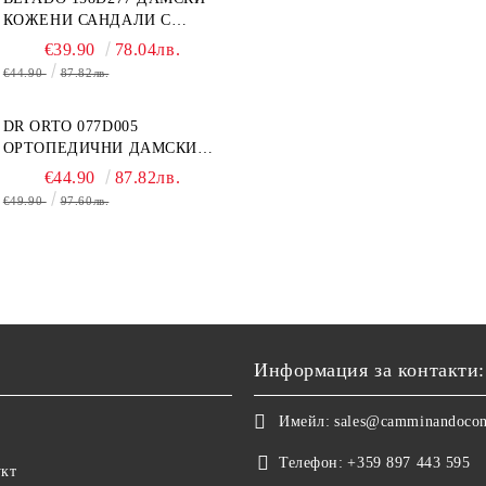
КОЖЕНИ САНДАЛИ С
ВЕЛКРО, БЕЛИ
€39.90
78.04лв.
€44.90
87.82лв.
DR ORTO 077D005
ОРТОПЕДИЧНИ ДАМСКИ
САНДАЛИ ЗА ОТЕКЪЛ
€44.90
87.82лв.
КРАК, БЕЖОВИ
€49.90
97.60лв.
Информация за контакти:
Имейл:
sales@camminandoco
Телефон:
+359 897 443 595
укт