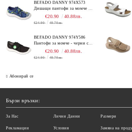
BEFADO DANNY 974X573
Дишащи пантофи за момче -
сини с топка
€20.90
40.88лв.
€24.90
48.70лв.
BEFADO DANNY 974Y586
Пантофи за момче - черни с
динозавър
€20.90
40.88лв.
€24.90
48.70лв.
Абонирай се
Бързи връзки:
За Нас
Лични Данни
Размери
Рекламации
Условия
Замяна на прод