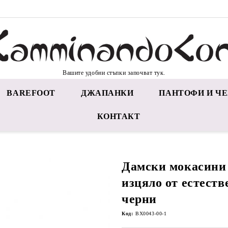
Вашите удобни стъпки започват тук.
BAREFOOT
ДЖАПАНКИ
ПАНТОФИ И ЧЕ
КОНТАКТ
Дамски мокасин
изцяло от естеств
черни
Код:
BX0043-00-1