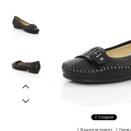
Prev
Next
Сподели
Изпрати на приятел
Оцени 