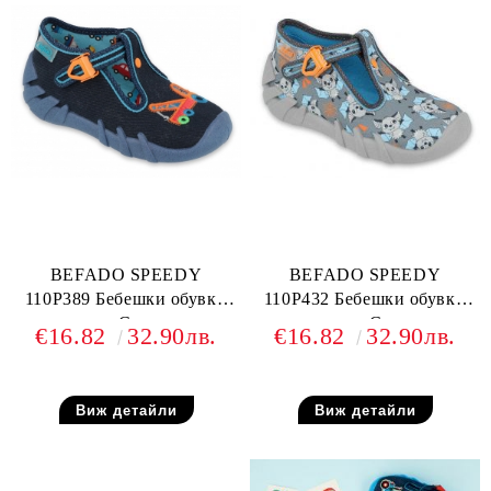
BEFADO SPEEDY
BEFADO SPEEDY
110P389 Бебешки обувки
110P432 Бебешки обувки
от текстил, С камиончета
от текстил, С прилепи
€16.82
32.90лв.
€16.82
32.90лв.
Виж детайли
Виж детайли