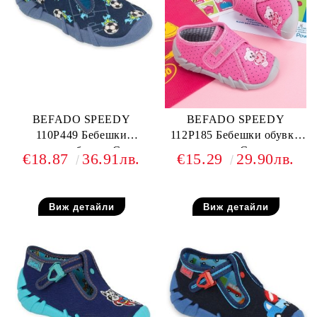
BEFADO SPEEDY
BEFADO SPEEDY
110P449 Бебешки
112P185 Бебешки обувки
текстилни обувки, Сини с
от текстил, С котенце
€18.87
36.91лв.
€15.29
29.90лв.
футболни топки
Виж детайли
Виж детайли