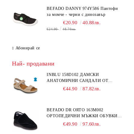
BEFADO DANNY 974Y586 Пантофи
за момче - черни с динозавър
€20.90
40.88лв.
€24.90
48.70лв.
Абонирай се
Най- продавани
INBLU 158D102 ДАМСКИ
АНАТОМИЧНИ САНДАЛИ ОТ
ЕСТЕСТВЕНА КОЖА, БЕЖОВИ
€44.90
87.82лв.
BEFADO DR ORTO 163M002
ОРТОПЕДИЧНИ МЪЖКИ ОБУВКИ
ЗА ГИПСИРАН ИЛИ СВРЪХ
€49.90
97.60лв.
ОТЕКЪЛ КРАК