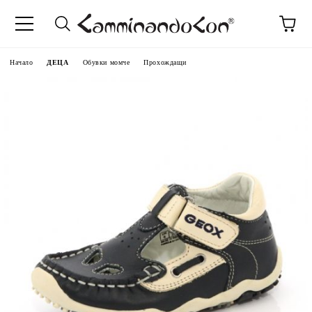
Начало
ДЕЦА
Обувки момче
Прохождащи