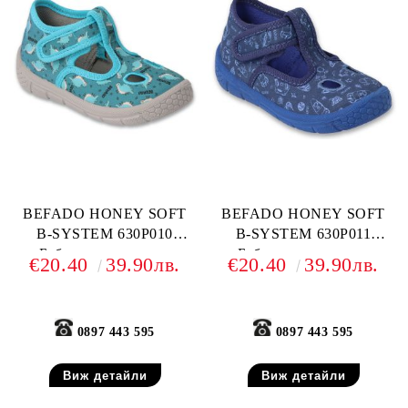
BEFADO HONEY SOFT
BEFADO HONEY SOFT
B-SYSTEM 630P010
B-SYSTEM 630P011
Бебешки текстилни
Бебешки текстилни
€20.40
39.90лв.
€20.40
39.90лв.
обувки, Светлосин анимал
обувки, Тъмносини
принт
0897 443 595
0897 443 595
Виж детайли
Виж детайли