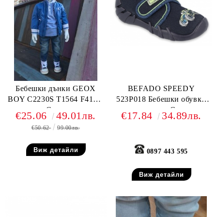
Бебешки дънки GEOX
BEFADO SPEEDY
BOY C2230S T1564 F4105,
523P018 Бебешки обувки
Сини
от текстил, С коли
€25.06
49.01лв.
€17.84
34.89лв.
€50.62
99.00лв.
Виж детайли
0897 443 595
Виж детайли