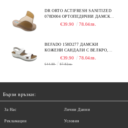
DR ORTO ACTIFRESH SANITIZED
078D004 ОРТОПЕДИЧНИ ДАМСКИ
ЧЕХЛИ ЗА МНОГО ОТЕКЪЛ КРАК,
€39.90
78.04лв.
БЕЖОВИ
BEFADO 158D277 ДАМСКИ
КОЖЕНИ САНДАЛИ С ВЕЛКРО,
БЕЛИ
€39.90
78.04лв.
€44.90
87.82лв.
Бързи връзки:
За Нас
Лични Данни
Рекламации
Условия