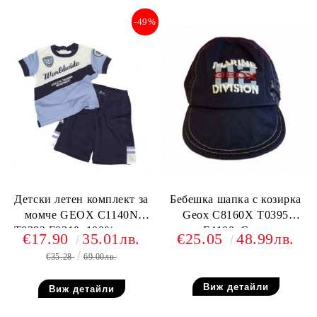
-49%
Детски летен комплект за
Бебешка шапка с козирка
момче GEOX C1140N
Geox C8160X T0395
T0292 F0210, 100% памук
F4100, Синя
€17.90
35.01лв.
€25.05
48.99лв.
€35.28
69.00лв.
Виж детайли
Виж детайли