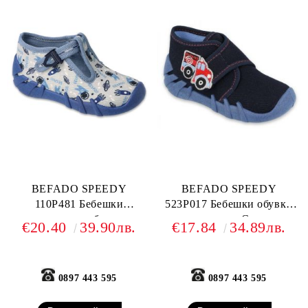
BEFADO SPEEDY
BEFADO SPEEDY
110P481 Бебешки
523P017 Бебешки обувки
текстилни обувки,
от текстил, С коли
€20.40
39.90лв.
€17.84
34.89лв.
Светлосини
0897 443 595
0897 443 595