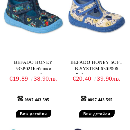
BEFADO HONEY
BEFADO HONEY SOFT
533P021Бебешки
B-SYSTEM 630P006
текстилни обувки,
Бебешки текстилни
€19.89
38.90лв.
€20.40
39.90лв.
Тъмносини
обувки, Пъстър анимал
принт
0897 443 595
0897 443 595
Виж детайли
Виж детайли