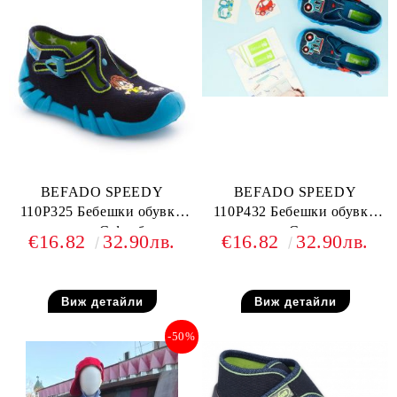
BEFADO SPEEDY
BEFADO SPEEDY
110P325 Бебешки обувки
110P432 Бебешки обувки
от текстил, С футболист
от текстил, С камиончета
€16.82
32.90лв.
€16.82
32.90лв.
Виж детайли
Виж детайли
-50%