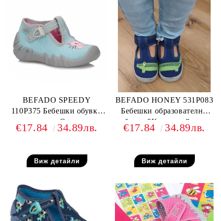
BEFADO SPEEDY
BEFADO HONEY 531P083
110P375 Бебешки обувки
Бебешки образователни
от текстил, С котенце
обувки "Коя на кой крак
€17.84
34.89лв.
€17.84
34.89лв.
е?!"
Виж детайли
Виж детайли