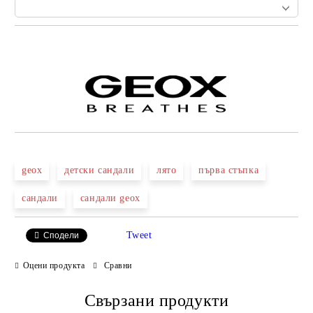
Добави в желани
geox
детски сандали
лято
първа стъпка
сандали
сандали geox
Tweet
Сподели
Оцени продукта
Сравни
Свързани продукти