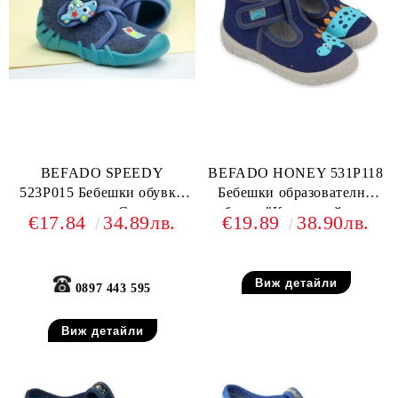
BEFADO SPEEDY
BEFADO HONEY 531P118
523P015 Бебешки обувки
Бебешки образователни
от текстил, С коли
обувки "Коя на кой крак
€17.84
34.89лв.
€19.89
38.90лв.
е?!"
Виж детайли
0897 443 595
Виж детайли