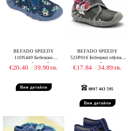
BEFADO SPEEDY
BEFADO SPEEDY
110N449 Бебешки
523P016 Бебешки обувки
текстилни обувки, Сини с
от текстил, С еднорог
€20.40
39.90лв.
€17.84
34.89лв.
футболни топки
Виж детайли
0897 443 595
Виж детайли