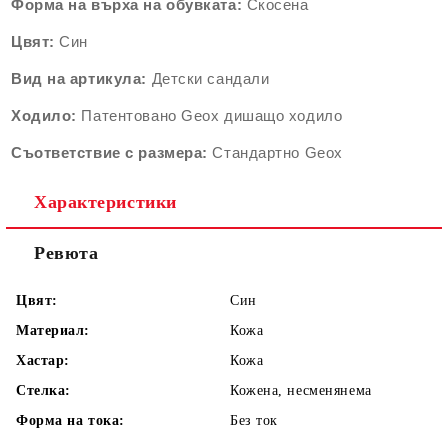
Форма на върха на обувката:
Скосена
Цвят:
Син
Вид на артикула:
Детски сандали
Ходило:
Патентовано Geox дишащо ходило
Съответствие с размера:
Стандартно Geox
Характеристики
Ревюта
Цвят:
Син
Материал:
Кожа
Хастар:
Кожа
Стелка:
Кожена, несменянема
Форма на тока:
Без ток