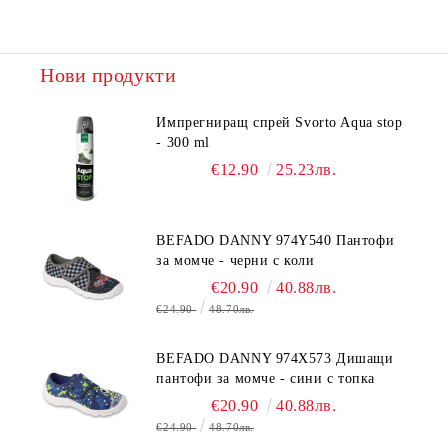
Нови продукти
Импрегниращ спрей Svorto Aqua stop
- 300 ml
€12.90
25.23лв.
BEFADO DANNY 974Y540 Пантофи
за момче - черни с коли
€20.90
40.88лв.
€24.90
48.70лв.
BEFADO DANNY 974X573 Дишащи
пантофи за момче - сини с топка
€20.90
40.88лв.
€24.90
48.70лв.