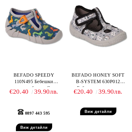
BEFADO SPEEDY
BEFADO HONEY SOFT
110N495 Бебешки
B-SYSTEM 630P012
текстилни обувки, Сини с
Бебешки текстилни
€20.40
39.90лв.
€20.40
39.90лв.
динозаври
обувки, Сив анимал принт
Виж детайли
0897 443 595
Виж детайли