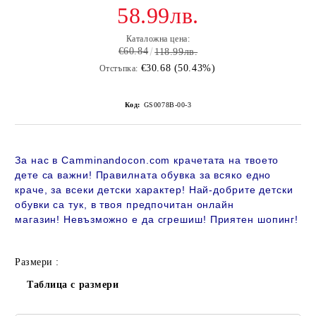
58.99лв.
Каталожна цена:
€60.84
118.99лв.
€30.68 (50.43%)
Отстъпка:
Код:
GS0078B-00-3
За нас в Camminandocon.com крачетата на твоето
дете са важни! Правилната обувка за всяко едно
краче, за всеки детски характер! Най-добрите детски
обувки са тук, в твоя предпочитан онлайн
магазин!
Невъзможно е да сгрешиш! Приятен шопинг!
Размери :
Таблица с размери