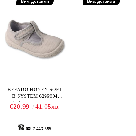
Виж детайли
Виж детайли
BEFADO HONEY SOFT
B-SYSTEM 629P004
Бебешки текстилни
€20.99
41.05лв.
обувки, Сиви
0897 443 595