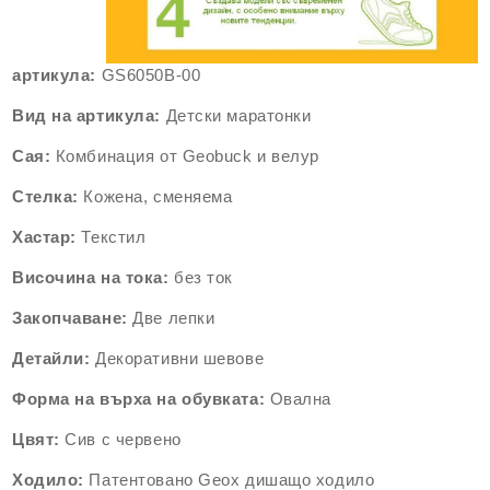
артикула:
GS6050B-00
Вид на артикула:
Детски маратонки
Сая:
Комбинация от
Geobuck
и велур
Стелка:
Кожена, сменяема
Хастар:
Текстил
Височина на тока:
без ток
Закопчаване:
Две лепки
Детайли:
Декоративни шевове
Форма на върха на обувката:
Овална
Цвят:
Сив с червено
Ходило:
Патентовано Geox дишащо ходило