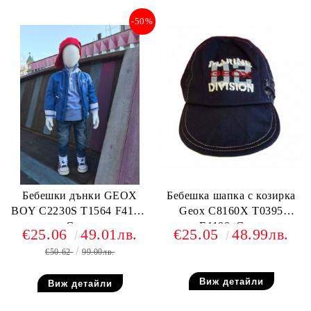
-50%
Бебешки дънки GEOX
Бебешка шапка с козирка
BOY C2230S T1564 F4105,
Geox C8160X T0395
Сини
F4100, Синя
€25.06
49.01лв.
€25.05
48.99лв.
€50.62
99.00лв.
Виж детайли
Виж детайли