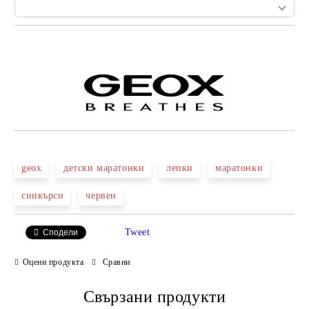
Добави в желани
geox
детски маратонки
лепки
маратонки
сникърси
червен
Tweet
Сподели
Оцени продукта
Сравни
Свързани продукти