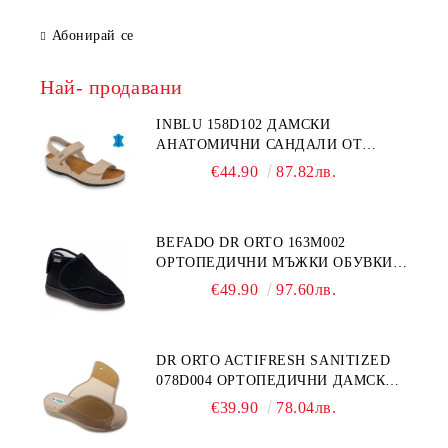
Абонирай се
Най- продавани
INBLU 158D102 ДАМСКИ
АНАТОМИЧНИ САНДАЛИ ОТ
ЕСТЕСТВЕНА КОЖА, БЕЖОВИ
€44.90
87.82лв.
BEFADO DR ORTO 163M002
ОРТОПЕДИЧНИ МЪЖКИ ОБУВКИ
ЗА ГИПСИРАН ИЛИ СВРЪХ
€49.90
97.60лв.
ОТЕКЪЛ КРАК
DR ORTO ACTIFRESH SANITIZED
078D004 ОРТОПЕДИЧНИ ДАМСКИ
ЧЕХЛИ ЗА МНОГО ОТЕКЪЛ КРАК,
€39.90
78.04лв.
БЕЖОВИ