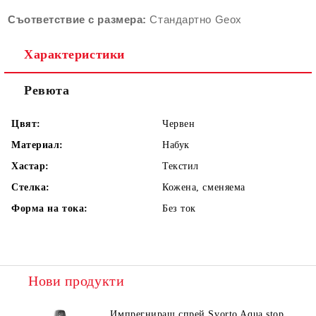
Съответствие с размера:
Стандартно Geox
Характеристики
Ревюта
Цвят:
Червен
Материал:
Набук
Хастар:
Текстил
Стелка:
Кожена, сменяема
Форма на тока:
Без ток
Нови продукти
Импрегниращ спрей Svorto Aqua stop