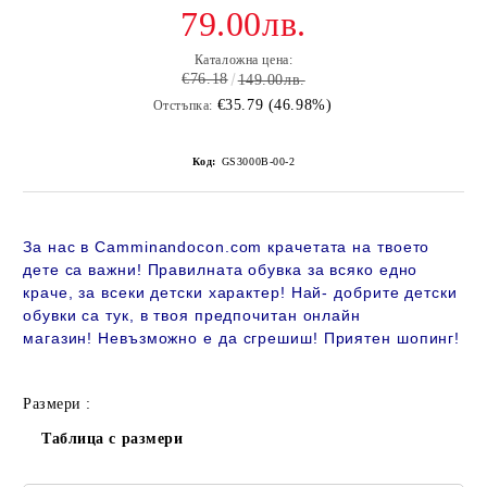
79.00лв.
Каталожна цена:
€76.18
149.00лв.
€35.79 (46.98%)
Отстъпка:
Код:
GS3000B-00-2
За нас в Camminandocon.com крачетата на твоето
дете са важни! Правилната обувка за всяко едно
краче, за всеки детски характер! Най- добрите детски
обувки са тук, в твоя предпочитан онлайн
магазин!
Невъзможно е да сгрешиш! Приятен шопинг!
Размери :
Таблица с размери