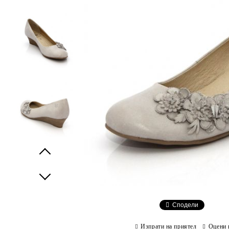
Prev
Next
Сподели
Изпрати на приятел
Оцени 