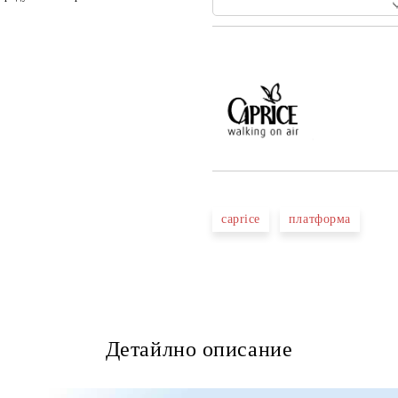
Добави в желани
caprice
платформа
Детайлно описание