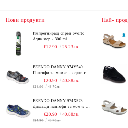
Нови продукти
Най- прод
Импрегниращ спрей Svorto
Aqua stop - 300 ml
€12.90
25.23лв.
BEFADO DANNY 974Y540
Пантофи за момче - черни с
коли
€20.90
40.88лв.
€24.90
48.70лв.
BEFADO DANNY 974X573
Дишащи пантофи за момче -
сини с топка
€20.90
40.88лв.
€24.90
48.70лв.