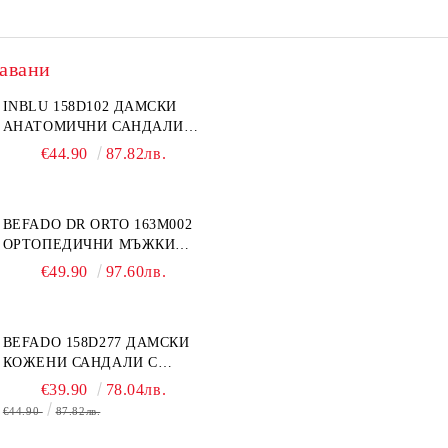
авани
INBLU 158D102 ДАМСКИ
АНАТОМИЧНИ САНДАЛИ
ОТ ЕСТЕСТВЕНА КОЖА,
€44.90
87.82лв.
БЕЖОВИ
BEFADO DR ORTO 163M002
ОРТОПЕДИЧНИ МЪЖКИ
ОБУВКИ ЗА ГИПСИРАН ИЛИ
€49.90
97.60лв.
СВРЪХ ОТЕКЪЛ КРАК
BEFADO 158D277 ДАМСКИ
КОЖЕНИ САНДАЛИ С
ВЕЛКРО, БЕЛИ
€39.90
78.04лв.
€44.90
87.82лв.