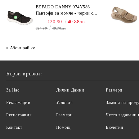
BEFADO DANNY 974Y586
Пантофи за момче - черни с
динозавър
€20.90
40.88лв.
€24.90
48.70лв.
Абонирай се
Бързи връзки:
За Нас
Лични Данни
Размери
Рекламации
Условия
Замяна на прод
Регистрация
Размери
Често задавани
Контакт
Помощ
Бюлетин