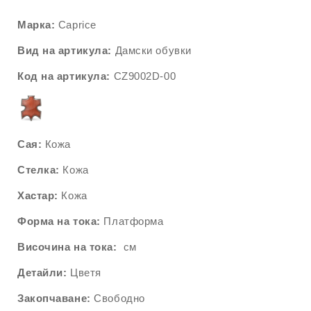
Марка:
Caprice
Вид на артикула:
Дамски обувки
Код на артикула:
CZ9002
D
-00
Сая:
Кожа
Стелка:
Кожа
Хастар:
Кожа
Форма на тока:
Платформа
Височина на тока:
см
Детайли:
Цветя
Закопчаване:
Свободно