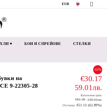
EUR
ХЛИ ♥
БОИ И СПРЕЙОВЕ
СТЕЛКИ
-63%
€30.17
бувки на
CE 9-22305-28
59.01лв.
Каталожна цена:
€81.30
159.01лв.
€51.13 (62.89%)
Отстъпка: