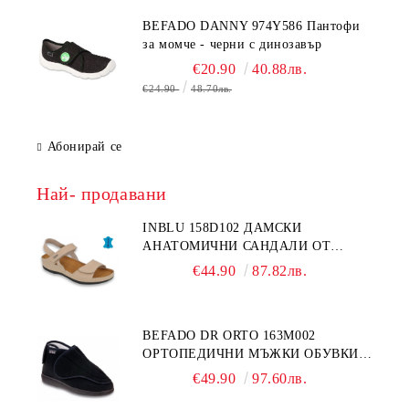
BEFADO DANNY 974Y586 Пантофи
за момче - черни с динозавър
€20.90
40.88лв.
€24.90
48.70лв.
Абонирай се
Най- продавани
INBLU 158D102 ДАМСКИ
АНАТОМИЧНИ САНДАЛИ ОТ
ЕСТЕСТВЕНА КОЖА, БЕЖОВИ
€44.90
87.82лв.
BEFADO DR ORTO 163M002
ОРТОПЕДИЧНИ МЪЖКИ ОБУВКИ
ЗА ГИПСИРАН ИЛИ СВРЪХ
€49.90
97.60лв.
ОТЕКЪЛ КРАК