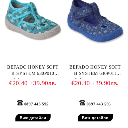
BEFADO HONEY SOFT
BEFADO HONEY SOFT
B-SYSTEM 630P010
B-SYSTEM 630P011
Бебешки текстилни
Бебешки текстилни
€20.40
39.90лв.
€20.40
39.90лв.
обувки, Светлосин анимал
обувки, Тъмносини
принт
0897 443 595
0897 443 595
Виж детайли
Виж детайли