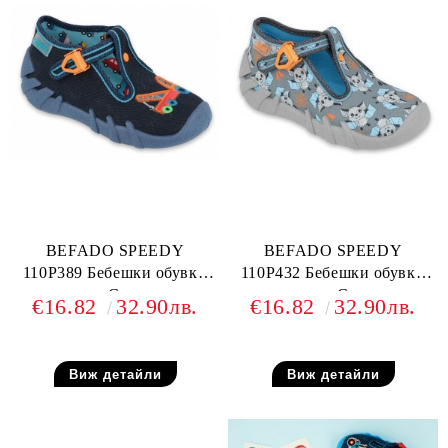
BEFADO SPEEDY
BEFADO SPEEDY
110P389 Бебешки обувки
110P432 Бебешки обувки
от текстил, С камиончета
от текстил, С прилепи
€16.82
32.90лв.
€16.82
32.90лв.
Виж детайли
Виж детайли