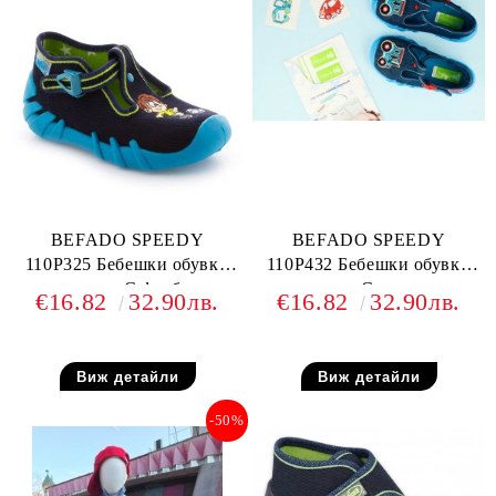
BEFADO SPEEDY
BEFADO SPEEDY
110P325 Бебешки обувки
110P432 Бебешки обувки
от текстил, С футболист
от текстил, С камиончета
€16.82
32.90лв.
€16.82
32.90лв.
Виж детайли
Виж детайли
-50%