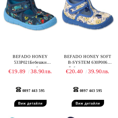
BEFADO HONEY
BEFADO HONEY SOFT
533P021Бебешки
B-SYSTEM 630P006
текстилни обувки,
Бебешки текстилни
€19.89
38.90лв.
€20.40
39.90лв.
Тъмносини
обувки, Пъстър анимал
принт
0897 443 595
0897 443 595
Виж детайли
Виж детайли