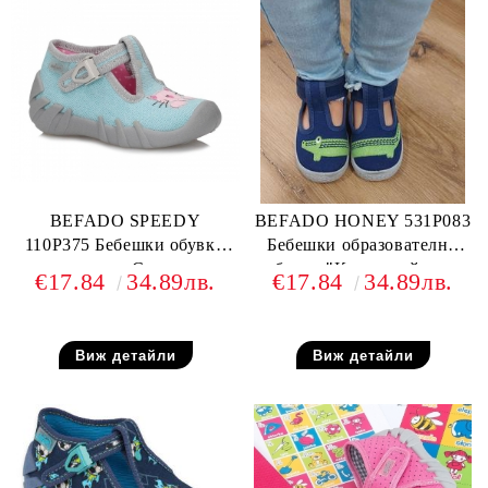
BEFADO SPEEDY
BEFADO HONEY 531P083
110P375 Бебешки обувки
Бебешки образователни
от текстил, С котенце
обувки "Коя на кой крак
€17.84
34.89лв.
€17.84
34.89лв.
е?!"
Виж детайли
Виж детайли