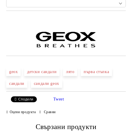
Добави в желани
geox
детски сандали
лято
първа стъпка
сандали
сандали geox
Tweet
Сподели
Оцени продукта
Сравни
Свързани продукти