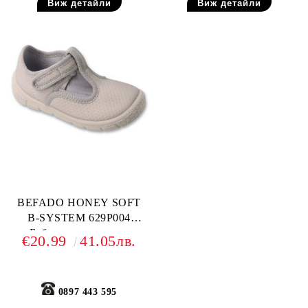
Виж детайли
Виж детайли
BEFADO HONEY SOFT
B-SYSTEM 629P004
Бебешки текстилни
€20.99
41.05лв.
обувки, Сиви
0897 443 595