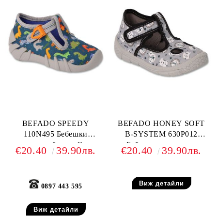
BEFADO SPEEDY
BEFADO HONEY SOFT
110N495 Бебешки
B-SYSTEM 630P012
текстилни обувки, Сини с
Бебешки текстилни
€20.40
39.90лв.
€20.40
39.90лв.
динозаври
обувки, Сив анимал принт
Виж детайли
0897 443 595
Виж детайли