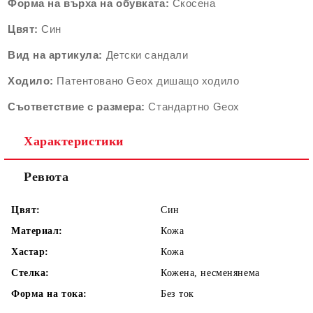
Форма на върха на обувката:
Скосена
Цвят:
Син
Вид на артикула:
Детски сандали
Ходило:
Патентовано Geox дишащо ходило
Съответствие с размера:
Стандартно Geox
Характеристики
Ревюта
Цвят:
Син
Материал:
Кожа
Хастар:
Кожа
Стелка:
Кожена, несменянема
Форма на тока:
Без ток