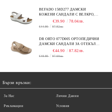
BEFADO 158D277 ДАМСКИ
КОЖЕНИ САНДАЛИ С ВЕЛКРО,
БЕЛИ
€39.90
78.04лв.
€44.90
87.82лв.
DR ORTO 077D005 ОРТОПЕДИЧНИ
ДАМСКИ САНДАЛИ ЗА ОТЕКЪЛ
КРАК, БЕЖОВИ
€44.90
87.82лв.
€49.90
97.60лв.
Бързи връзки:
За Нас
Лични Данни
Рекламации
Условия