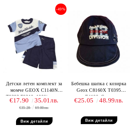
-49%
Детски летен комплект за
Бебешка шапка с козирка
момче GEOX C1140N
Geox C8160X T0395
T0292 F0210, 100% памук
F4100, Синя
€17.90
35.01лв.
€25.05
48.99лв.
€35.28
69.00лв.
Виж детайли
Виж детайли