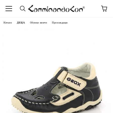
Начало
ДЕЦА
Обувки момче
Прохождащи