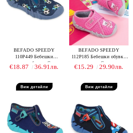
BEFADO SPEEDY
BEFADO SPEEDY
110P449 Бебешки
112P185 Бебешки обувки
текстилни обувки, Сини с
от текстил, С котенце
€18.87
36.91лв.
€15.29
29.90лв.
футболни топки
Виж детайли
Виж детайли