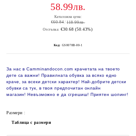
58.99лв.
Каталожна цена:
€60.84
118.99лв.
€30.68 (50.43%)
Отстъпка:
Код:
GS0078B-00-1
За нас в Camminandocon.com крачетата на твоето
дете са важни! Правилната обувка за всяко едно
краче, за всеки детски характер! Най-добрите детски
обувки са тук, в твоя предпочитан онлайн
магазин!
Невъзможно е да сгрешиш! Приятен шопинг!
Размери :
Таблица с размери