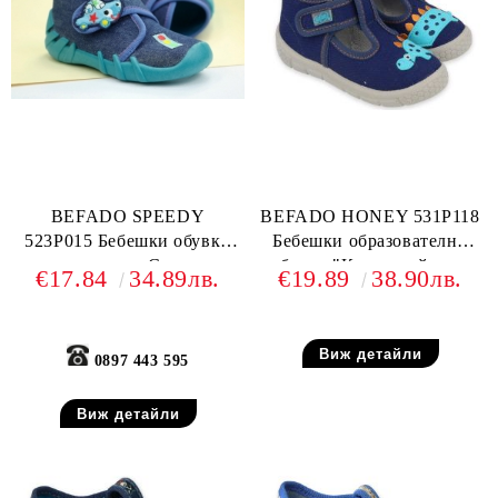
BEFADO SPEEDY
BEFADO HONEY 531P118
523P015 Бебешки обувки
Бебешки образователни
от текстил, С коли
обувки "Коя на кой крак
€17.84
34.89лв.
€19.89
38.90лв.
е?!"
Виж детайли
0897 443 595
Виж детайли