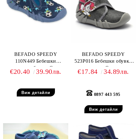
BEFADO SPEEDY
BEFADO SPEEDY
110N449 Бебешки
523P016 Бебешки обувки
текстилни обувки, Сини с
от текстил, С еднорог
€20.40
39.90лв.
€17.84
34.89лв.
футболни топки
Виж детайли
0897 443 595
Виж детайли