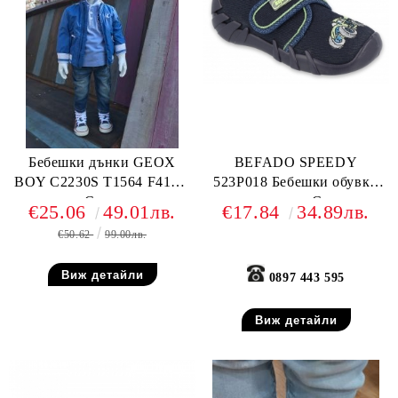
Бебешки дънки GEOX
BEFADO SPEEDY
BOY C2230S T1564 F4105,
523P018 Бебешки обувки
Сини
от текстил, С коли
€25.06
49.01лв.
€17.84
34.89лв.
€50.62
99.00лв.
Виж детайли
0897 443 595
Виж детайли