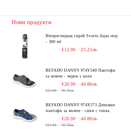
Нови продукти
Импрегниращ спрей Svorto Aqua stop
- 300 ml
€12.90
25.23лв.
BEFADO DANNY 974Y540 Пантофи
за момче - черни с коли
€20.90
40.88лв.
€24.90
48.70лв.
BEFADO DANNY 974X573 Дишащи
пантофи за момче - сини с топка
€20.90
40.88лв.
€24.90
48.70лв.