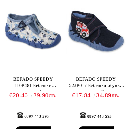
BEFADO SPEEDY
BEFADO SPEEDY
110P481 Бебешки
523P017 Бебешки обувки
текстилни обувки,
от текстил, С коли
€20.40
39.90лв.
€17.84
34.89лв.
Светлосини
0897 443 595
0897 443 595