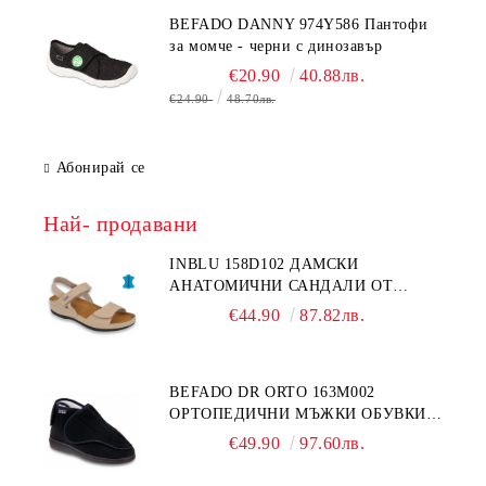
BEFADO DANNY 974Y586 Пантофи
за момче - черни с динозавър
€20.90
40.88лв.
€24.90
48.70лв.
Абонирай се
Най- продавани
INBLU 158D102 ДАМСКИ
АНАТОМИЧНИ САНДАЛИ ОТ
ЕСТЕСТВЕНА КОЖА, БЕЖОВИ
€44.90
87.82лв.
BEFADO DR ORTO 163M002
ОРТОПЕДИЧНИ МЪЖКИ ОБУВКИ
ЗА ГИПСИРАН ИЛИ СВРЪХ
€49.90
97.60лв.
ОТЕКЪЛ КРАК