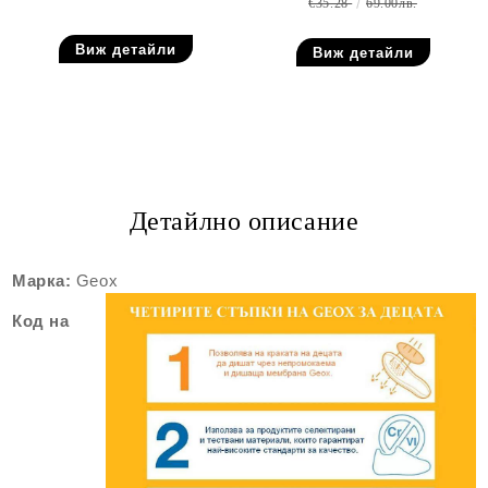
€35.28
69.00лв.
Виж детайли
Виж детайли
Детайлно описание
Марка:
Geox
Код на