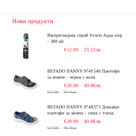
Нови продукти
Импрегниращ спрей Svorto Aqua stop
- 300 ml
€12.90
25.23лв.
BEFADO DANNY 974Y540 Пантофи
за момче - черни с коли
€20.90
40.88лв.
€24.90
48.70лв.
BEFADO DANNY 974X573 Дишащи
пантофи за момче - сини с топка
€20.90
40.88лв.
€24.90
48.70лв.