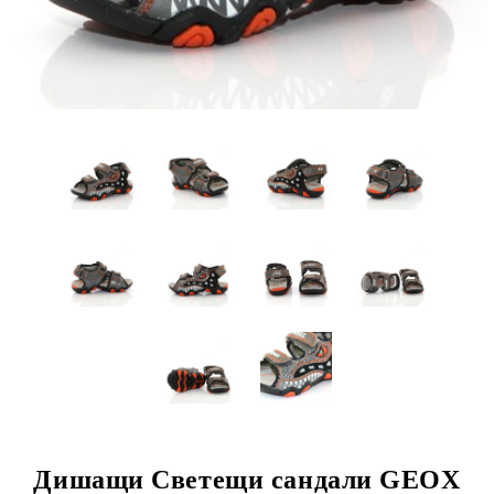
Дишащи Светещи сандали GEOX