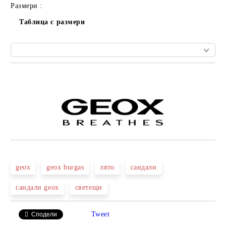
Размери :
Таблица с размери
Добави в желани
geox
geox burgas
лято
сандали
сандали geox
светещи
Tweet
Сподели