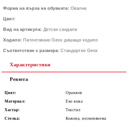
Форма на върха на обувката:
Овална
Цвят:
Вид на артикула:
Детски сандали
Ходило:
Патентовано Geox дишащо ходило
Съответствие с размера:
Стандартно Geox
Характеристики
Ревюта
Цвят:
Оранжев
Материал:
Еко кожа
Хастар:
Текстил
Стелка:
Кожена, несменянема