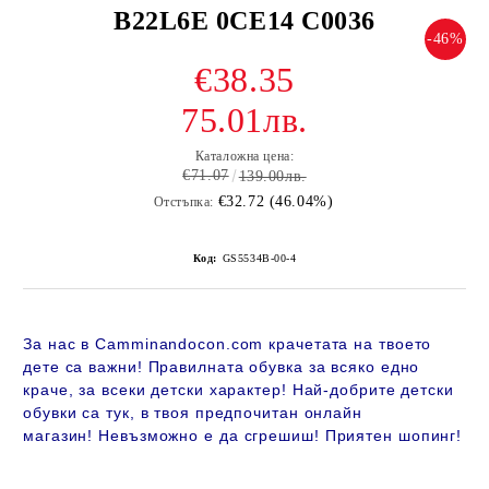
B22L6E 0CE14 C0036
-46%
€38.35
75.01лв.
Каталожна цена:
€71.07
139.00лв.
€32.72 (46.04%)
Отстъпка:
Код:
GS5534B-00-4
За нас в Camminandocon.com крачетата на твоето
дете са важни! Правилната обувка за всяко едно
краче, за всеки детски характер! Най-добрите детски
обувки са тук, в твоя предпочитан онлайн
магазин!
Невъзможно е да сгрешиш! Приятен шопинг!