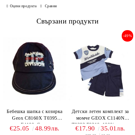
Оцени продукта
Сравни
Свързани продукти
-49%
Бебешка шапка с козирка
Детски летен комплект за
Geox C8160X T0395
момче GEOX C1140N
F4100, Синя
T0292 F0210, 100% памук
€25.05
48.99лв.
€17.90
35.01лв.