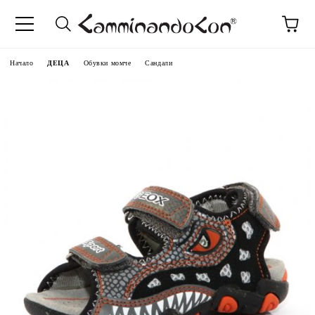
Начало
ДЕЦА
Обувки момче
Сандали