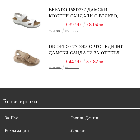
BEFADO 158D277 ДАМСКИ
КОЖЕНИ САНДАЛИ С ВЕЛКРО,
БЕЛИ
€39.90
78.04лв.
€44.90
87.82лв.
DR ORTO 077D005 ОРТОПЕДИЧНИ
ДАМСКИ САНДАЛИ ЗА ОТЕКЪЛ
КРАК, БЕЖОВИ
€44.90
87.82лв.
€49.90
97.60лв.
Бързи връзки:
За Нас
Лични Данни
Рекламации
Условия