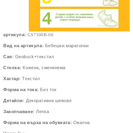
артикула:
GS7300B-00
Вид на артикула:
Бебешки маратонки
Сая:
Geobuck+текстил
Стелка:
Кожена, сменянема
Хастар:
Tекстил
Форма на тока:
Без ток
Детайли:
Декоративни шевове
Закопчаване:
Лепка
Форма на върха на обувката:
Овална