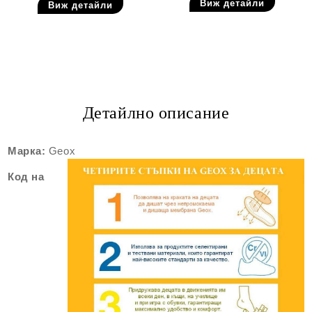
Виж детайли
Виж детайли
Детайлно описание
Марка:
Geox
Код на