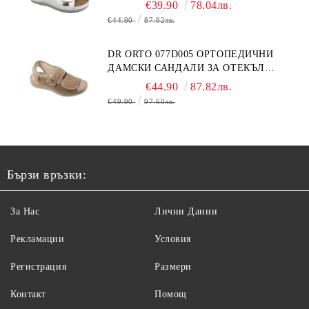
БЕЛИ
€39.90
78.04лв.
€44.90
87.82лв.
DR ORTO 077D005 ОРТОПЕДИЧНИ
ДАМСКИ САНДАЛИ ЗА ОТЕКЪЛ
КРАК, БЕЖОВИ
€44.90
87.82лв.
€49.90
97.60лв.
Бързи връзки:
За Нас
Лични Данни
Рекламации
Условия
Регистрация
Размери
Контакт
Помощ