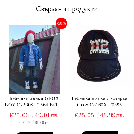
Свързани продукти
-50%
Бебешки дънки GEOX
Бебешка шапка с козирка
BOY C2230S T1564 F4105,
Geox C8160X T0395
Сини
F4100, Синя
€25.06
49.01лв.
€25.05
48.99лв.
€50.62
99.00лв.