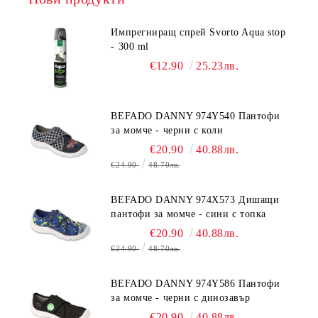
Импрегниращ спрей Svorto Aqua stop
- 300 ml
€12.90
25.23лв.
BEFADO DANNY 974Y540 Пантофи
за момче - черни с коли
€20.90
40.88лв.
€24.90
48.70лв.
BEFADO DANNY 974X573 Дишащи
пантофи за момче - сини с топка
€20.90
40.88лв.
€24.90
48.70лв.
BEFADO DANNY 974Y586 Пантофи
за момче - черни с динозавър
€20.90
40.88лв.