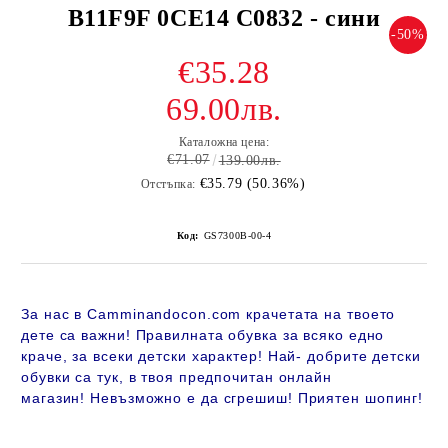
B11F9F 0CE14 C0832 - сини
-50%
€35.28
69.00лв.
Каталожна цена:
€71.07
139.00лв.
€35.79 (50.36%)
Отстъпка:
Код:
GS7300B-00-4
За нас в Camminandocon.com крачетата на твоето
дете са важни! Правилната обувка за всяко едно
краче, за всеки детски характер! Най- добрите детски
обувки са тук, в твоя предпочитан онлайн
магазин!
Невъзможно е да сгрешиш! Приятен шопинг!