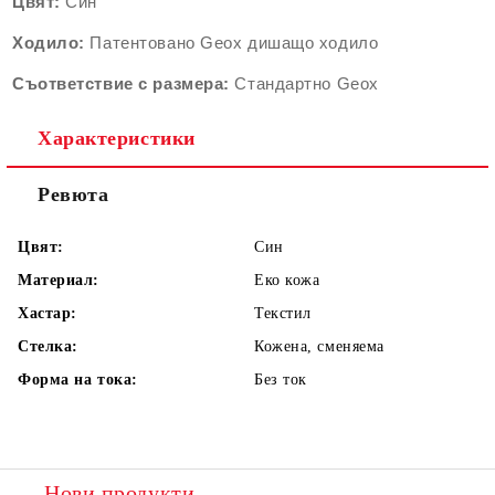
Цвят:
Син
Ходило:
Патентовано Geox дишащо ходило
Съответствие с размера:
Стандартно Geox
Характеристики
Ревюта
Цвят:
Син
Материал:
Еко кожа
Хастар:
Текстил
Стелка:
Кожена, сменяема
Форма на тока:
Без ток
Нови продукти