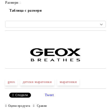
Размери :
Таблица с размери
Добави в желани
geox
детски маратонки
маратонки
Tweet
Сподели
Оцени продукта
Сравни