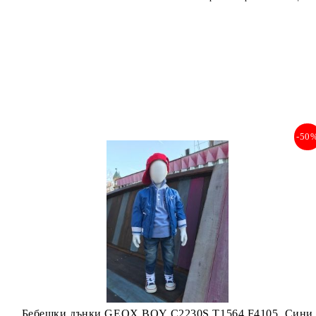
-50
Бебешки дънки GEOX BOY C2230S T1564 F4105, Сини