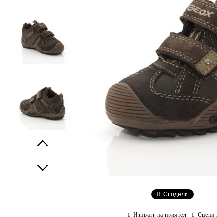
Prev
Next
Сподели
Изпрати на приятел
Оцени 