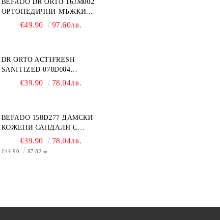
BEFADO DR ORTO 163M002
ОРТОПЕДИЧНИ МЪЖКИ
ОБУВКИ ЗА ГИПСИРАН ИЛИ
€49.90
97.60лв.
СВРЪХ ОТЕКЪЛ КРАК
DR ORTO ACTIFRESH
SANITIZED 078D004
ОРТОПЕДИЧНИ ДАМСКИ
€39.90
78.04лв.
ЧЕХЛИ ЗА МНОГО ОТЕКЪЛ
КРАК, БЕЖОВИ
BEFADO 158D277 ДАМСКИ
КОЖЕНИ САНДАЛИ С
ВЕЛКРО, БЕЛИ
€39.90
78.04лв.
€44.90
87.82лв.