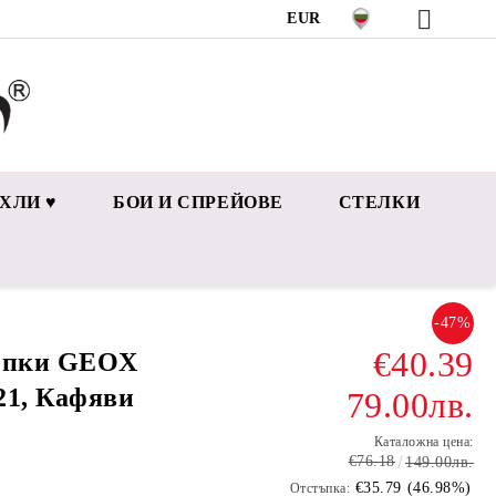
EUR
ХЛИ ♥
БОИ И СПРЕЙОВЕ
СТЕЛКИ
-47%
€40.39
лепки GEOX
21, Кафяви
79.00лв.
Каталожна цена:
€76.18
149.00лв.
€35.79 (46.98%)
Отстъпка: