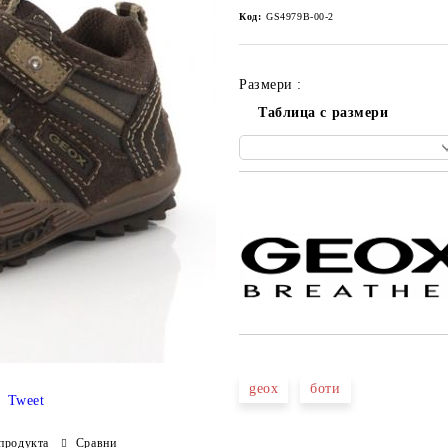
Код:
GS4979B-00-2
Размери :
Таблица с размери
Добави в желани
geox
боти
Tweet
продукта
Сравни