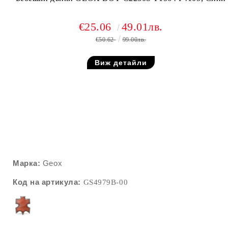
€25.06
49.01лв.
€50.62
99.00лв.
Виж детайли
Марка:
Geox
Код на артикула:
GS4979B
-00