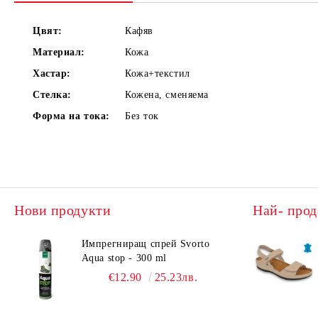
Цвят:
Кафяв
Материал:
Кожа
Хастар:
Кожа+текстил
Стелка:
Кожена, сменяема
Форма на тока:
Без ток
Нови продукти
Най- прод
Импрегниращ спрей Svorto
Aqua stop - 300 ml
€12.90
25.23лв.