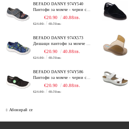
BEFADO DANNY 974Y540
Пантофи за момче - черни с
коли
€20.90
40.88лв.
€24.90
48.70лв.
BEFADO DANNY 974X573
Дишащи пантофи за момче -
сини с топка
€20.90
40.88лв.
€24.90
48.70лв.
BEFADO DANNY 974Y586
Пантофи за момче - черни с
динозавър
€20.90
40.88лв.
€24.90
48.70лв.
Абонирай се