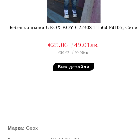
Бебешки дънки GEOX BOY C2230S T1564 F4105, Сини
€25.06
49.01лв.
€50.62
99.00лв.
Виж детайли
Марка:
Geox