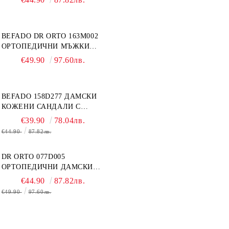
БЕЖОВИ
BEFADO DR ORTO 163M002
ОРТОПЕДИЧНИ МЪЖКИ
ОБУВКИ ЗА ГИПСИРАН ИЛИ
€49.90
97.60лв.
СВРЪХ ОТЕКЪЛ КРАК
BEFADO 158D277 ДАМСКИ
КОЖЕНИ САНДАЛИ С
ВЕЛКРО, БЕЛИ
€39.90
78.04лв.
€44.90
87.82лв.
DR ORTO 077D005
ОРТОПЕДИЧНИ ДАМСКИ
САНДАЛИ ЗА ОТЕКЪЛ
€44.90
87.82лв.
КРАК, БЕЖОВИ
€49.90
97.60лв.