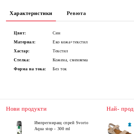
Характеристики
Ревюта
Цвят:
Син
Материал:
Еко кожа+текстил
Хастар:
Текстил
Стелка:
Кожена, сменяема
Форма на тока:
Без ток
Нови продукти
Най- прод
Импрегниращ спрей Svorto
Aqua stop - 300 ml