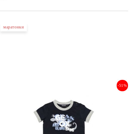
маратонки
-51%