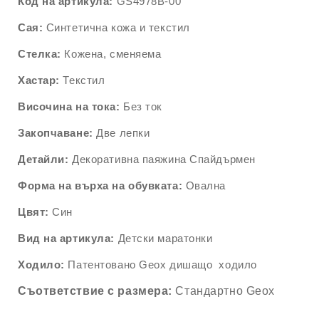
Код на артикула:
GS4978B-00
Сая:
Синтетична кожа и текстил
Стелка:
Кожена, сменяема
Хастар:
Текстил
Височина на тока:
Без ток
Закопчаване:
Две лепки
Детайли:
Декоративна паяжина Спайдърмен
Форма на върха на обувката:
Овална
Цвят:
Син
Вид на артикула:
Детски маратонки
Ходило:
Патентовано Geox дишащо ходило
Съответствие
с
размера
:
Стандартно Geox