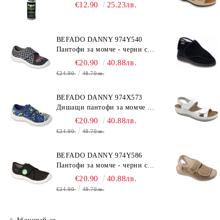
€12.90
25.23лв.
BEFADO DANNY 974Y540
Пантофи за момче - черни с
коли
€20.90
40.88лв.
€24.90
48.70лв.
BEFADO DANNY 974X573
Дишащи пантофи за момче -
сини с топка
€20.90
40.88лв.
€24.90
48.70лв.
BEFADO DANNY 974Y586
Пантофи за момче - черни с
динозавър
€20.90
40.88лв.
€24.90
48.70лв.