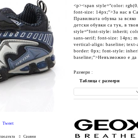
<p><span style="color: rgb(0, 
font-size: 14px;">За нас в
Правилната обувка за всяко 
детски обувки са тук, в тв
style="font-style: inherit; col
sans-serif; font-size: 14px; 
vertical-align: baseline; tex
border: 0px; font-style: inheri
baseline;">Невъзможно е д
Размери :
Таблица с размери
Добави в желани
Tweet
продукта
Сравни