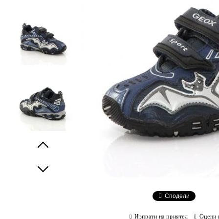
Prev
Next
Сподели
Изпрати на приятел
Оцени 