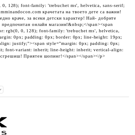
0, 128); font-family: 'trebuchet ms', helvetica, sans-serif;
 Camminandocon.com крачетата на твоето дете са важни!
едно краче, за всеки детски характер! Най- добрите
оя предпочитан онлайн магазин!&nbsp;</span><span
or: rgb(0, 0, 128); font-family: 'trebuchet ms', helvetica,
margin: 0px; padding: 0px; border: 0px; line-height: 19px;
t-align: justify;"><span style="margin: 0px; padding: 0px;
t; font-variant: inherit; line-height: inherit; vertical-align:
а сгрешиш! Приятен шопинг!</span></span></p>