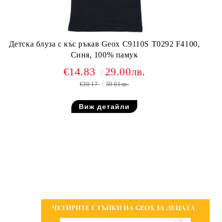
Детска блуза с къс ръкав Geox C9110S T0292 F4100,
Синя, 100% памук
€14.83
29.00лв.
€30.17
59.01лв.
Виж детайли