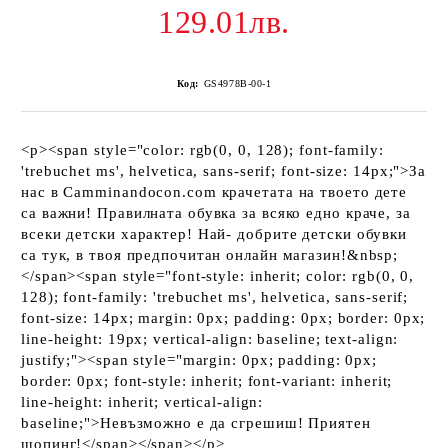
129.01лв.
Код:
GS4978B-00-1
<p><span style="color: rgb(0, 0, 128); font-family:
'trebuchet ms', helvetica, sans-serif; font-size: 14px;">За
нас в Camminandocon.com крачетата на твоето дете
са важни! Правилната обувка за всяко едно краче, за
всеки детски характер! Най- добрите детски обувки
са тук, в твоя предпочитан онлайн магазин!&nbsp;
</span><span style="font-style: inherit; color: rgb(0, 0,
128); font-family: 'trebuchet ms', helvetica, sans-serif;
font-size: 14px; margin: 0px; padding: 0px; border: 0px;
line-height: 19px; vertical-align: baseline; text-align:
justify;"><span style="margin: 0px; padding: 0px;
border: 0px; font-style: inherit; font-variant: inherit;
line-height: inherit; vertical-align:
baseline;">Невъзможно е да сгрешиш! Приятен
шопинг!</span></span></p>