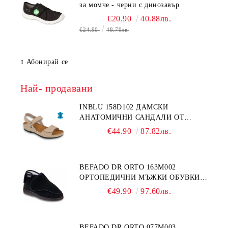
за момче - черни с динозавър
€20.90
40.88лв.
€24.90
48.70лв.
Абонирай се
Най- продавани
INBLU 158D102 ДАМСКИ
АНАТОМИЧНИ САНДАЛИ ОТ
ЕСТЕСТВЕНА КОЖА, БЕЖОВИ
€44.90
87.82лв.
BEFADO DR ORTO 163M002
ОРТОПЕДИЧНИ МЪЖКИ ОБУВКИ
ЗА ГИПСИРАН ИЛИ СВРЪХ
€49.90
97.60лв.
ОТЕКЪЛ КРАК
BEFADO DR ORTO 077M003