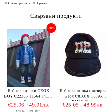
Оцени продукта
Сравни
Свързани продукти
-50%
Бебешки дънки GEOX
Бебешка шапка с козирка
BOY C2230S T1564 F4105,
Geox C8160X T0395
Сини
F4100, Синя
€25.06
49.01лв.
€25.05
48.99лв.
€50.62
99.00лв.