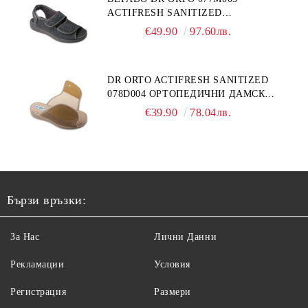
ACTIFRESH SANITIZED
ОРТОПЕДИЧНИ САНДАЛИ ЗА
€49.90
97.60лв.
ОТЕКЪЛ КРАК, СИВИ
DR ORTO ACTIFRESH SANITIZED
078D004 ОРТОПЕДИЧНИ ДАМСКИ
ЧЕХЛИ ЗА МНОГО ОТЕКЪЛ КРАК,
€39.90
78.04лв.
БЕЖОВИ
Бързи връзки:
За Нас
Лични Данни
Рекламации
Условия
Регистрация
Размери