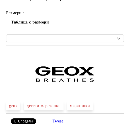
Размери :
Таблица с размери
Добави в желани
geox
детски маратонки
маратонки
Tweet
Сподели