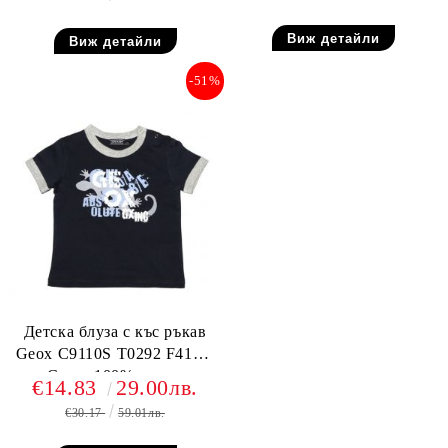
Виж детайли
Виж детайли
-51%
Детска блуза с къс ръкав
Geox C9110S T0292 F4100,
Синя, 100% памук
€14.83
29.00лв.
€30.17
59.01лв.