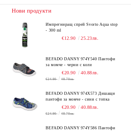
Нови продукти
Импрегниращ спрей Svorto Aqua stop
- 300 ml
€12.90
25.23лв.
BEFADO DANNY 974Y540 Пантофи
за момче - черни с коли
€20.90
40.88лв.
€24.90
48.70лв.
BEFADO DANNY 974X573 Дишащи
пантофи за момче - сини с топка
€20.90
40.88лв.
€24.90
48.70лв.
BEFADO DANNY 974Y586 Пантофи