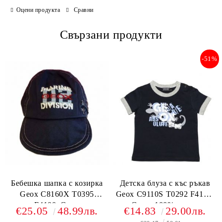
Оцени продукта
Сравни
Свързани продукти
-51%
Бебешка шапка с козирка
Детска блуза с къс ръкав
Geox C8160X T0395
Geox C9110S T0292 F4100,
F4100, Синя
Синя, 100% памук
€25.05
48.99лв.
€14.83
29.00лв.