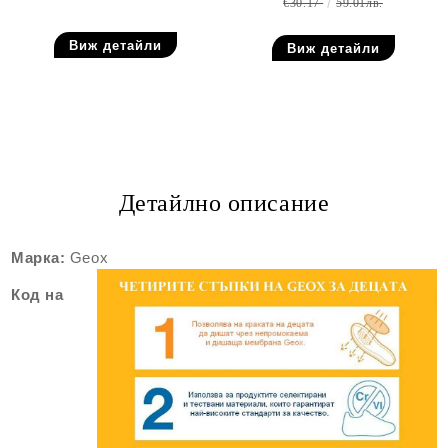
€30.17
59.01лв.
Виж детайли
Виж детайли
Детайлно описание
Марка:
Geox
Код на