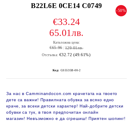
B22L6E 0CE14 C0749
-50%
€33.24
65.01лв.
Каталожна цена:
€65.96
129.01лв.
€32.72 (49.61%)
Отстъпка:
Код:
GS5535B-00-2
За нас в Camminandocon.com крачетата на твоето
дете са важни! Правилната обувка за всяко едно
краче, за всеки детски характер! Най-добрите детски
обувки са тук, в твоя предпочитан онлайн
магазин!
Невъзможно е да сгрешиш! Приятен шопинг!