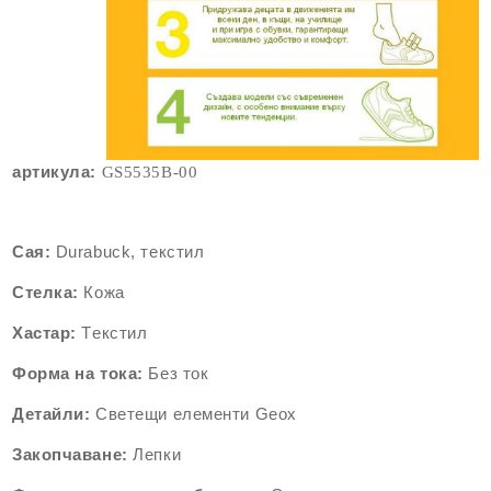
артикула:
GS5535
B-00
Сая:
Durabuck, текстил
Стелка:
Кожа
Хастар:
Tекстил
Форма на тока:
Без ток
Детайли:
Светещи елементи
Geox
Закопчаване:
Лепки