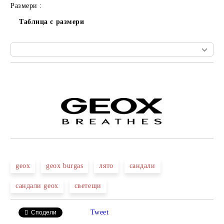
Размери :
Таблица с размери
Добави в желани
geox
geox burgas
лято
сандали
сандали geox
светещи
Tweet
Сподели