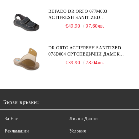
BEFADO DR ORTO 077M003
ACTIFRESH SANITIZED
ОРТОПЕДИЧНИ САНДАЛИ ЗА
€49.90
97.60лв.
ОТЕКЪЛ КРАК, СИВИ
DR ORTO ACTIFRESH SANITIZED
078D004 ОРТОПЕДИЧНИ ДАМСКИ
ЧЕХЛИ ЗА МНОГО ОТЕКЪЛ КРАК,
€39.90
78.04лв.
БЕЖОВИ
Бързи връзки:
За Нас
Лични Данни
Рекламации
Условия