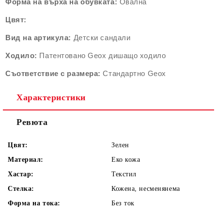
Форма на върха на обувката:
Овална
Цвят:
Вид на артикула:
Детски сандали
Ходило:
Патентовано Geox дишащо ходило
Съответствие с размера:
Стандартно Geox
Характеристики
Ревюта
Цвят:
Зелен
Материал:
Еко кожа
Хастар:
Текстил
Стелка:
Кожена, несменянема
Форма на тока:
Без ток