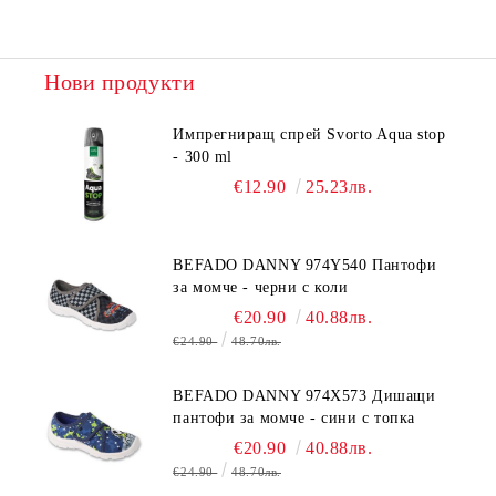
Нови продукти
Импрегниращ спрей Svorto Aqua stop
- 300 ml
€12.90
25.23лв.
BEFADO DANNY 974Y540 Пантофи
за момче - черни с коли
€20.90
40.88лв.
€24.90
48.70лв.
BEFADO DANNY 974X573 Дишащи
пантофи за момче - сини с топка
€20.90
40.88лв.
€24.90
48.70лв.