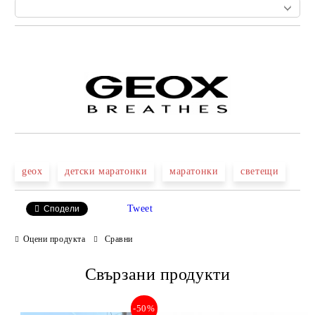
Добави в желани
geox
детски маратонки
маратонки
светещи
Tweet
Сподели
Оцени продукта
Сравни
Свързани продукти
-50%