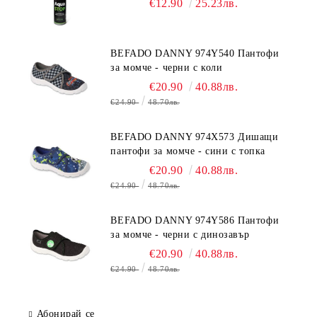
€12.90
25.23лв.
BEFADO DANNY 974Y540 Пантофи
за момче - черни с коли
€20.90
40.88лв.
€24.90
48.70лв.
BEFADO DANNY 974X573 Дишащи
пантофи за момче - сини с топка
€20.90
40.88лв.
€24.90
48.70лв.
BEFADO DANNY 974Y586 Пантофи
за момче - черни с динозавър
€20.90
40.88лв.
€24.90
48.70лв.
Абонирай се