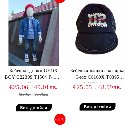
Бебешки дънки GEOX
Бебешка шапка с козирка
BOY C2230S T1564 F4105,
Geox C8160X T0395
Сини
F4100, Синя
€25.06
49.01лв.
€25.05
48.99лв.
€50.62
99.00лв.
Виж детайли
Виж детайли
-51%