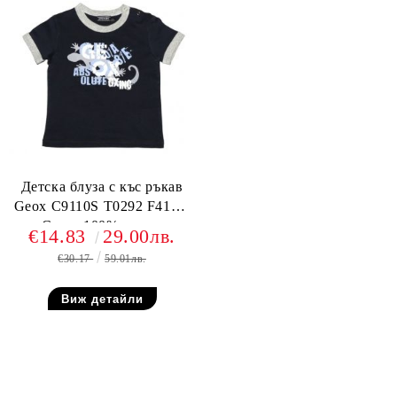
Детска блуза с къс ръкав
Geox C9110S T0292 F4100,
Синя, 100% памук
€14.83
29.00лв.
€30.17
59.01лв.
Виж детайли