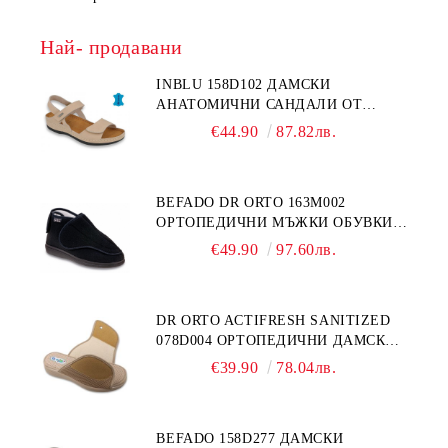
Най- продавани
INBLU 158D102 ДАМСКИ
АНАТОМИЧНИ САНДАЛИ ОТ
ЕСТЕСТВЕНА КОЖА, БЕЖОВИ
€44.90
87.82лв.
BEFADO DR ORTO 163M002
ОРТОПЕДИЧНИ МЪЖКИ ОБУВКИ
ЗА ГИПСИРАН ИЛИ СВРЪХ
€49.90
97.60лв.
ОТЕКЪЛ КРАК
DR ORTO ACTIFRESH SANITIZED
078D004 ОРТОПЕДИЧНИ ДАМСКИ
ЧЕХЛИ ЗА МНОГО ОТЕКЪЛ КРАК,
€39.90
78.04лв.
БЕЖОВИ
BEFADO 158D277 ДАМСКИ