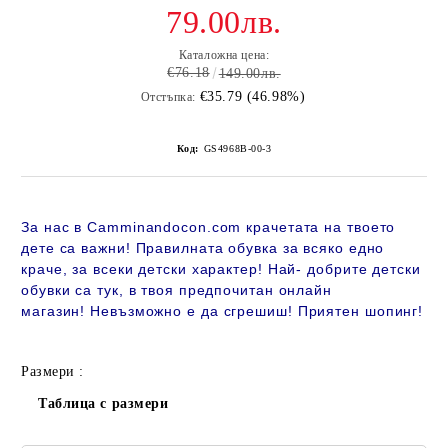
79.00лв.
Каталожна цена:
€76.18
149.00лв.
€35.79 (46.98%)
Отстъпка:
Код:
GS4968B-00-3
За нас в Camminandocon.com крачетата на твоето
дете са важни! Правилната обувка за всяко едно
краче, за всеки детски характер! Най- добрите детски
обувки са тук, в твоя предпочитан онлайн
магазин!
Невъзможно е да сгрешиш! Приятен шопинг!
Размери :
Таблица с размери